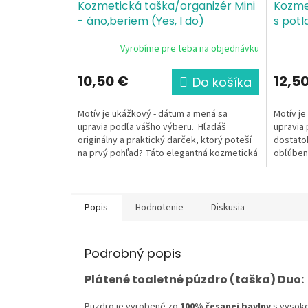
Kozmetická taška/organizér Mini
Kozme
- áno,beriem (Yes, I do)
s potl
Vyrobíme pre teba na objednávku
10,50 €
12,5
Do košíka
Motív je ukážkový - dátum a mená sa
Motív je
upravia podľa vášho výberu. Hľadáš
upravia 
originálny a praktický darček, ktorý poteší
dostatok
na prvý pohľad? Táto elegantná kozmetická
obľúben
taštička...
kozmetic
Popis
Hodnotenie
Diskusia
Podrobný popis
Plátené toaletné púzdro (taška) Duo:
Puzdro je vyrobené zo
100% česanej bavlny
s vysoko