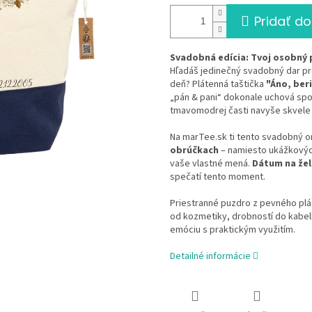
Pridať do
Svadobná edícia: Tvoj osobný 
Hľadáš jedinečný svadobný dar pr
deň? Plátenná taštička
"Áno, ber
„pán & pani“ dokonale uchová sp
tmavomodrej časti navyše skvele v
Na marTee.sk ti tento svadobný 
obrúčkach
– namiesto ukážkových 
vaše vlastné mená.
Dátum na žel
spečatí tento moment.
Priestranné puzdro z pevného pl
od kozmetiky, drobností do kabelk
emóciu s praktickým využitím.
Detailné informácie