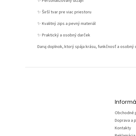
✨
Personalizovaný dizajn
✨
Širší tvar pre viac priestoru
✨
Kvalitný zips a pevný materiál
✨
Praktický a osobný darček
Daruj doplnok, ktorý spája krásu, funkčnosť a osobný
Z
á
p
ä
t
Informá
i
e
Obchodné 
Doprava a p
Kontakty
Reklamácia 