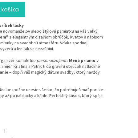
 košíka
príbeh lásky
e novomanželov alebo štýlovú pamiatku na váš veľký
iem"
s elegantným dizajnom obrúčok, kvetov a nápisom
omienky na svadobnú atmosféru. Vďaka spodnej
yzerá a len tak sa nezašpiní.
organizér kompletne
personalizujeme:
Mená priamo v
mien Kristína a Patrik ti do gravíru obrúčok natlačíme
anie
– doplň váš magický dátum svadby, ktorý navždy
átna bezpečne unesie všetko, čo potrebuješ mať poruke –
y až po nabíjačky a káble. Perfektný kúsok, ktorý spája