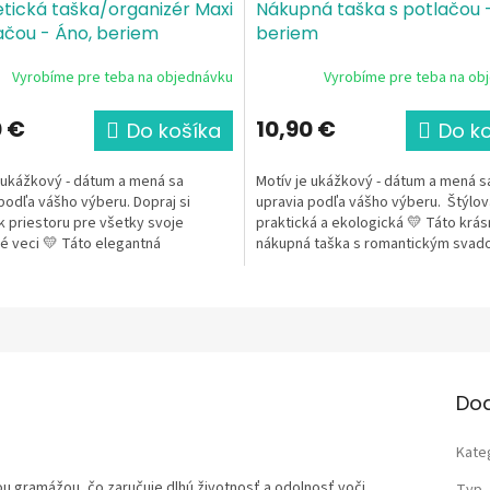
tická taška/organizér Maxi
Nákupná taška s potlačou 
ačou - Áno, beriem
beriem
Vyrobíme pre teba na objednávku
Vyrobíme pre teba na ob
0 €
10,90 €
Do košíka
Do k
 ukážkový - dátum a mená sa
Motív je ukážkový - dátum a mená s
podľa vášho výberu. Dopraj si
upravia podľa vášho výberu. Štýlov
 priestoru pre všetky svoje
praktická a ekologická 💛 Táto krás
é veci 💛 Táto elegantná
nákupná taška s romantickým sva
ká taška s...
motívom je krásnou...
Do
Kate
u gramážou, čo zaručuje dlhú životnosť a odolnosť voči
Typ