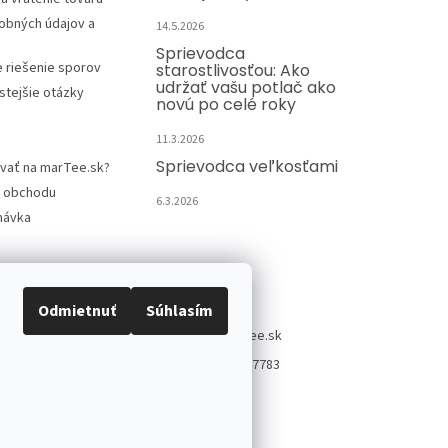
obných údajov a
14.5.2026
Sprievodca
e riešenie sporov
starostlivosťou: Ako
udržať vašu potlač ako
stejšie otázky
novú po celé roky
11.3.2026
Sprievodca veľkosťami
vať na marTee.sk?
 obchodu
6.3.2026
návka
Kontakt
Odmietnuť
Súhlasím
info
@
martee.sk
+421 907947783