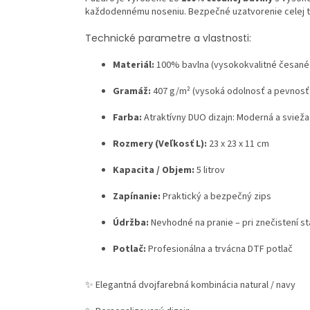
každodennému noseniu. Bezpečné uzatvorenie celej taš
Technické parametre a vlastnosti:
Materiál:
100% bavlna (vysokokvalitné česané 
Gramáž:
407 g/m² (vysoká odolnosť a pevnosť 
Farba:
Atraktívny DUO dizajn: Moderná a svieža
Rozmery (Veľkosť L):
23 x 23 x 11 cm
Kapacita / Objem:
5 litrov
Zapínanie:
Praktický a bezpečný zips
Údržba:
Nevhodné na pranie – pri znečistení st
Potlač:
Profesionálna a trvácna DTF potlač
✨
Elegantná dvojfarebná kombinácia natural / navy