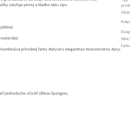
ky zaisťuje pevný a hladko idúci zips.
prod
Obda
Príle
plátno)
Diza
materiálu)
Vibe/
Farb
 kombinácia prírodnej farby
Natural
s elegantnou tmavomodrou
Navy
.
ačí jednoducho očistiť vlhkou špongiou.