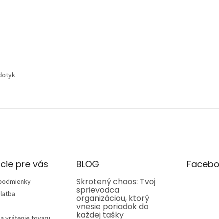
 dotyk
cie pre vás
BLOG
Facebo
Skrotený chaos: Tvoj
podmienky
sprievodca
latba
organizáciou, ktorý
vnesie poriadok do
každej tašky
a vrátenie tovaru