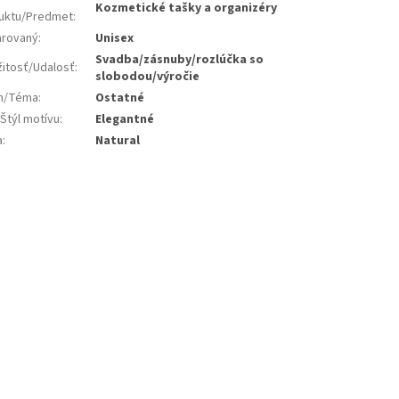
Kozmetické tašky a organizéry
uktu/Predmet
:
rovaný
:
Unisex
Svadba/zásnuby/rozlúčka so
žitosť/Udalosť
:
slobodou/výročie
jn/Téma
:
Ostatné
Štýl motívu
:
Elegantné
a
:
Natural