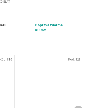
ZDIEĽAŤ
ieru
Doprava zdarma
nad 60€
Kód:
816
Kód:
828
Ďalší