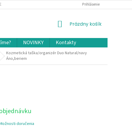
EKLAMÁCIA A VRÁTENIE TOVARU
OCHRANA OSOBNÝCH ÚDAJOV A COOKIES
Prihlásenie
NÁKUPNÝ
Prázdny košík
KOŠÍK
číme?
NOVINKY
Kontakty
Kozmetická taška/organizér Duo Natural/navy
Áno,beriem
 objednávku
Možnosti doručenia