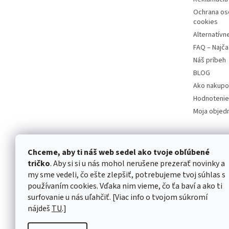
Ochrana os
cookies
Alternatívn
FAQ – Najča
Náš príbeh
BLOG
Ako nakupo
Hodnotenie
Moja objed
Chceme, aby ti náš web sedel ako tvoje obľúbené
tričko
. Aby si si u nás mohol nerušene prezerať novinky a
my sme vedeli, čo ešte zlepšiť, potrebujeme tvoj súhlas s
používaním cookies. Vďaka nim vieme, čo ťa baví a ako ti
surfovanie u nás uľahčiť. [Viac info o tvojom súkromí
nájdeš
TU
.]