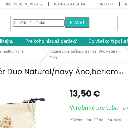
OBCHODNÉ PODMIENKY
DOPRAVA A PLATBA
KONTAKTY
R
HĽADAŤ
dizajnu
Pre koho hľadáš darček?
Čo všetko ti potla
a multifunkčné
Kozmetická taška/organizér Duo Natural-
Navy
ér Duo Natural/navy Áno,beriem
831
13,50 €
Jednotková
Vyrobíme pre teba na
cena:
Môžeme doručiť do:
17.8.2026