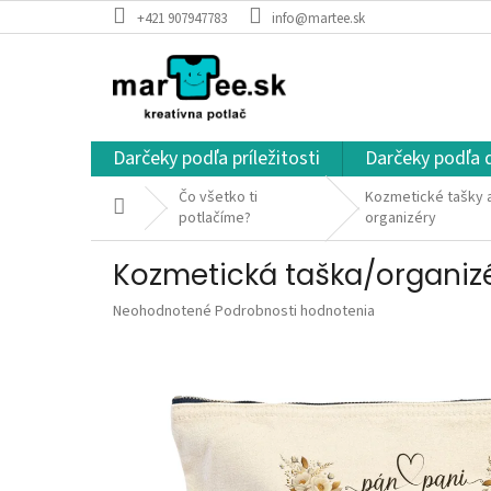
Prejsť
+421 907947783
info@martee.sk
na
obsah
Darčeky podľa príležitosti
Darčeky podľa 
Čo všetko ti
Kozmetické tašky 
Domov
potlačíme?
organizéry
Kozmetická taška/organiz
Priemerné
Neohodnotené
Podrobnosti hodnotenia
hodnotenie
produktu
je
0,0
z
5
hviezdičiek.