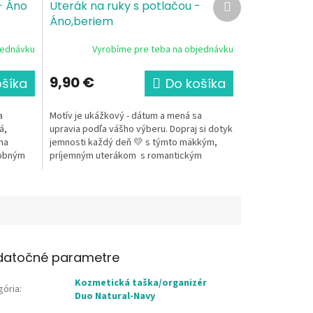
- Áno
Uterák na ruky s potlačou -
produkt
Áno,beriem
jednávku
Vyrobíme pre teba na objednávku
9,90 €
ošíka
Do košíka
a
Motív je ukážkový - dátum a mená sa
á,
upravia podľa vášho výberu. Dopraj si dotyk
na
jemnosti každý deň 💛 s týmto mäkkým,
dobným
príjemným uterákom s romantickým
svadobným...
datočné parametre
Kozmetická taška/organizér
gória
:
Duo Natural-Navy