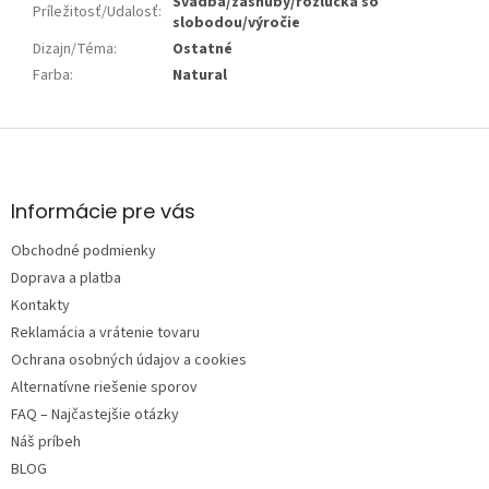
Svadba/zásnuby/rozlúčka so
Príležitosť/Udalosť
:
slobodou/výročie
Dizajn/Téma
:
Ostatné
Farba
:
Natural
Z
á
p
ä
Informácie pre vás
t
Obchodné podmienky
i
e
Doprava a platba
Kontakty
Reklamácia a vrátenie tovaru
Ochrana osobných údajov a cookies
Alternatívne riešenie sporov
FAQ – Najčastejšie otázky
Náš príbeh
BLOG