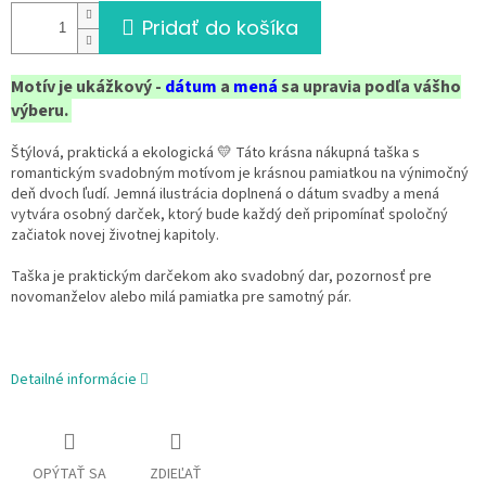
Pridať do košíka
Motív je ukážkový -
dátum
a
mená
sa upravia podľa vášho
výberu.
Štýlová, praktická a ekologická 💛 Táto krásna nákupná taška s
romantickým svadobným motívom je krásnou pamiatkou na výnimočný
deň dvoch ľudí. Jemná ilustrácia doplnená o dátum svadby a mená
vytvára osobný darček, ktorý bude každý deň pripomínať spoločný
začiatok novej životnej kapitoly.
Taška je praktickým darčekom ako svadobný dar, pozornosť pre
novomanželov alebo milá pamiatka pre samotný pár.
Detailné informácie
OPÝTAŤ SA
ZDIEĽAŤ