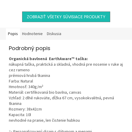
príjemným uterákom
mäkká utierka z mikrovlákna
s romantickým svadobným...
s romantickým svadobným...
ZOBRAZIŤ VŠETKY SÚVISIACE PRODUKTY
Popis
Hodnotenie
Diskusia
Podrobný popis
Organická bavlnená EarthAware™ taška:
nákupná taška, praktická a skladná, vhodná pre nosenie v ruke aj
cez rameno
prémiová hrubá tkanina
Farba: Natural
Hmotnosť: 340g/m²
Materiál: certifikovaná
bio bavlna
,
canvas
Vzhľad: 2 dlhé rukoväte, dĺžka 67 cm, vysokokvalitná, pevná
tkanina
Rozmery: 38x42cm
Kapacita: 10l
nevhodné na pranie, len čistenie hubkou
✨ Personalizovaný dizajn s dátumom a menami