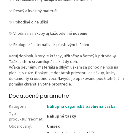
✨ Pevný a kvalitný materiál
✨ Pohodlné dlhé ušká
✨ Vhodná na nákupy aj každodenné nosenie
✨ Ekologická alternatíva k plastovým taškám
Daruj doplnok, ktorý je krásny, užitočný a šetrný k prírode 🌿
Taška, ktorú si zamiluješ na každý deň.
Vďaka pevnému materiálu a dlhým uškám sa pohodlne nosí na
pleci aj v ruke. Poskytuje dostatok priestoru na nákup, knihy,
dokumenty či osobné veci. Navyše je opakovane použiteľná, čím
pomáha chrániť životné prostredie.
Dodatočné parametre
Kategória
:
Nákupná organická bavlnená taška
Typ
Nákupné tašky
produktu/Predmet
:
Obdarovaný
:
Unisex