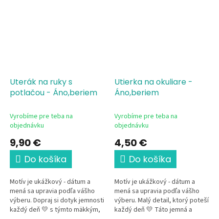
Uterák na ruky s
Utierka na okuliare -
potlačou - Áno,beriem
Áno,beriem
Vyrobíme pre teba na
Vyrobíme pre teba na
objednávku
objednávku
9,90 €
4,50 €
Do košíka
Do košíka
Motív je ukážkový - dátum a
Motív je ukážkový - dátum a
mená sa upravia podľa vášho
mená sa upravia podľa vášho
výberu. Dopraj si dotyk jemnosti
výberu. Malý detail, ktorý poteší
každý deň 💛 s týmto mäkkým,
každý deň 💛 Táto jemná a