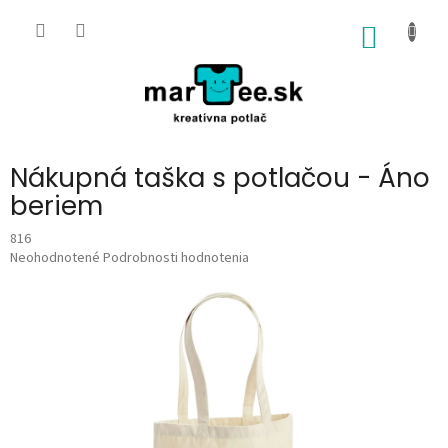
Prejsť
na
NÁKU
obsah
KOŠÍK
Nákupná taška s potlačou - Áno
beriem
816
Priemerné
Neohodnotené
Podrobnosti hodnotenia
hodnotenie
produktu
je
0,0
z
5
hviezdičiek.