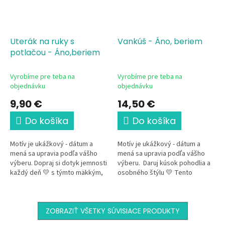
Uterák na ruky s
Vankúš - Áno, beriem
potlačou - Áno,beriem
Vyrobíme pre teba na
Vyrobíme pre teba na
objednávku
objednávku
9,90 €
14,50 €
Do košíka
Do košíka
Motív je ukážkový - dátum a
Motív je ukážkový - dátum a
mená sa upravia podľa vášho
mená sa upravia podľa vášho
výberu. Dopraj si dotyk jemnosti
výberu. Daruj kúsok pohodlia a
každý deň 💛 s týmto mäkkým,
osobného štýlu 💛 Tento
príjemným uterákom
dekoračný vankúš
s romantickým svadobným...
s romantickým svadobným
motívom...
ZOBRAZIŤ VŠETKY SÚVISIACE PRODUKTY