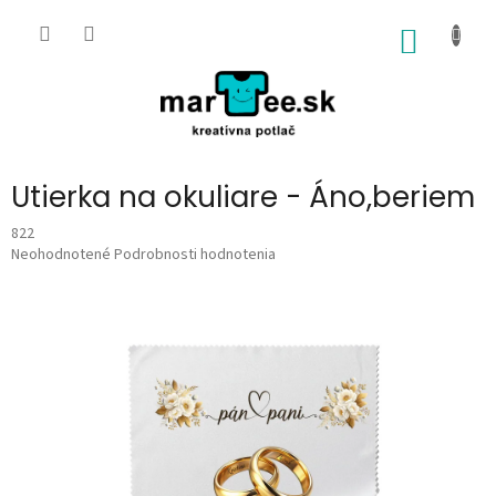
Prejsť
na
NÁKU
obsah
KOŠÍK
Utierka na okuliare - Áno,beriem
822
Priemerné
Neohodnotené
Podrobnosti hodnotenia
hodnotenie
produktu
je
0,0
z
5
hviezdičiek.