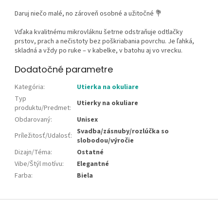
Daruj niečo malé, no zároveň osobné a užitočné 💐
Vďaka kvalitnému mikrovláknu šetrne odstraňuje odtlačky
prstov, prach a nečistoty bez poškriabania povrchu. Je ľahká,
skladná a vždy po ruke – v kabelke, v batohu aj vo vrecku.
Dodatočné parametre
Kategória
:
Utierka na okuliare
Typ
Utierky na okuliare
produktu/Predmet
:
Obdarovaný
:
Unisex
Svadba/zásnuby/rozlúčka so
Príležitosť/Udalosť
:
slobodou/výročie
Dizajn/Téma
:
Ostatné
Vibe/Štýl motívu
:
Elegantné
Farba
:
Biela
Z
á