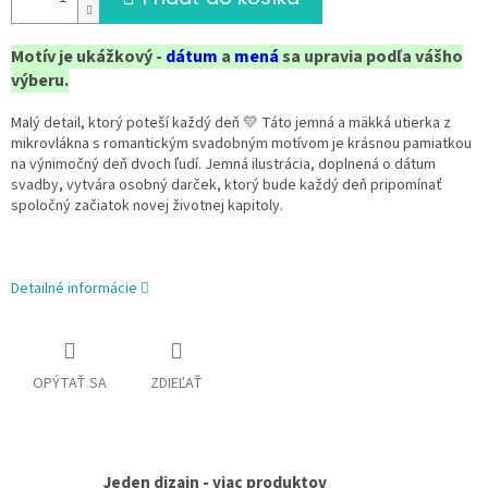
Motív je ukážkový -
dátum
a
mená
sa upravia podľa vášho
výberu.
Malý detail, ktorý poteší každý deň 💛 Táto jemná a mäkká utierka z
mikrovlákna s
romantickým svadobným motívom je krásnou pamiatkou
na výnimočný deň dvoch ľudí. Jemná ilustrácia, doplnená o dátum
svadby, vytvára osobný darček, ktorý bude každý deň pripomínať
spoločný začiatok novej životnej kapitoly.
Detailné informácie
OPÝTAŤ SA
ZDIEĽAŤ
Jeden dizajn - viac produktov