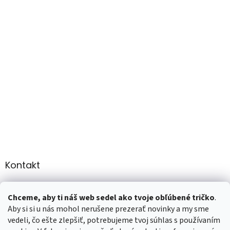
Kontakt
info
@
martee.sk
Chceme, aby ti náš web sedel ako tvoje obľúbené tričko
.
+421 907947783
Aby si si u nás mohol nerušene prezerať novinky a my sme
vedeli, čo ešte zlepšiť, potrebujeme tvoj súhlas s používaním