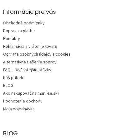
p
ä
Informácie pre vás
t
Obchodné podmienky
i
e
Doprava a platba
Kontakty
Reklamácia a vrátenie tovaru
Ochrana osobných údajov a cookies
Alternatívne riešenie sporov
FAQ – Najčastejšie otázky
Náš príbeh
BLOG
Ako nakupovať na marTee.sk?
Hodnotenie obchodu
Moja objednávka
BLOG