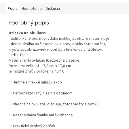
Popis
Hodnotenie
Diskusia
Podrobný popis
Utierka na okuliare:
multifunkčné použitie: vďaka mäkkej štruktúre materiálu je
utierka ideálna na čistenie okuliarov, optiky fotoaparátu,
kryštálov, obrazoviek mobilných telefónov či tabletov.
Farba: Biela
Materiál:
mikrovlákno (bezpečné čistenie)
Rozmery: veľkosť: 17,8 cm x 17,8 cm
je možné prať v práčke na 40 ° C
✨ Jemné a mäkké mikrovlákno
✨ Personalizovaný dizajn s dátumom
✨ Vhodná na okuliare, displeje, fotoaparáty a optiku
✨ Nezanecháva šmuhy ani škrabance
✨ Praktický drobný darček