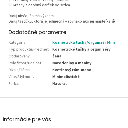
✨ Krásny a osobný darček od srdca
Daruj niečo, čo má význam.
Daruj taštičku, ktorá je jedinečná – rovnako ako jej majiteľka
🌸
Dodatočné parametre
Kategória
:
Kozmetická taška/organizér Mini
Typ produktu/Predmet
:
Kozmetické tašky a organizéry
Obdarovaný
:
Žena
Príležitosť/Udalosť
:
Narodeniny a meniny
Dizajn/Téma
:
Kvetinový rám-meno
Vibe/Štýl motívu
:
Minimalistické
Farba
:
Natural
Z
á
p
ä
Informácie pre vás
t