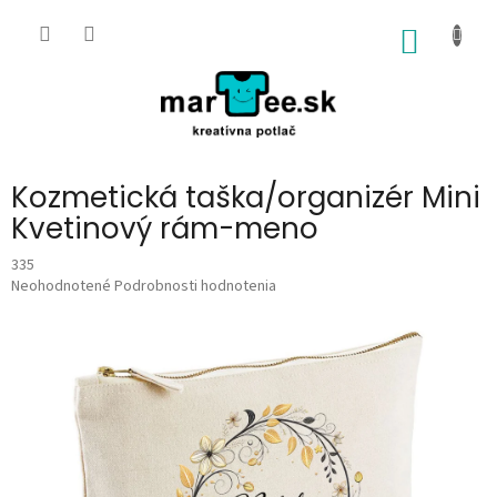
Prejsť
na
NÁKU
obsah
KOŠÍK
Kozmetická taška/organizér Mini
Kvetinový rám-meno
335
Priemerné
Neohodnotené
Podrobnosti hodnotenia
hodnotenie
produktu
je
0,0
z
5
hviezdičiek.