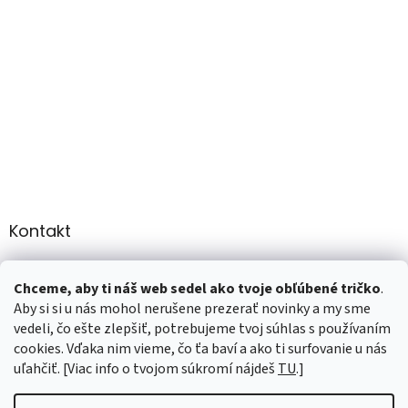
Kontakt
info
@
martee.sk
Chceme, aby ti náš web sedel ako tvoje obľúbené tričko
.
+421 907947783
Aby si si u nás mohol nerušene prezerať novinky a my sme
vedeli, čo ešte zlepšiť, potrebujeme tvoj súhlas s používaním
cookies. Vďaka nim vieme, čo ťa baví a ako ti surfovanie u nás
uľahčiť. [Viac info o tvojom súkromí nájdeš
TU
.]
Vytvoril Shoptet