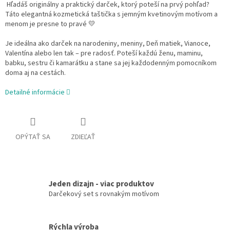
Hľadáš originálny a praktický darček, ktorý poteší na prvý pohľad?
Táto elegantná kozmetická taštička s jemným kvetinovým motívom a
menom je presne to pravé 💛
Je ideálna ako darček na narodeniny, meniny, Deň matiek, Vianoce,
Valentína alebo len tak – pre radosť. Poteší každú ženu, maminu,
babku, sestru či kamarátku a stane sa jej každodenným pomocníkom
doma aj na cestách.
Detailné informácie
OPÝTAŤ SA
ZDIEĽAŤ
Jeden dizajn - viac produktov
Darčekový set s rovnakým motívom
Rýchla výroba