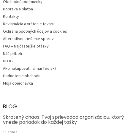
Obchodné podmienky
i
e
Doprava a platba
Kontakty
Reklamácia a vrátenie tovaru
Ochrana osobných údajov a cookies
Alternatívne riešenie sporov
FAQ – Najčastejšie otázky
Náš príbeh
BLOG
Ako nakupovať na marTee.sk?
Hodnotenie obchodu
Moja objednávka
BLOG
Skrotený chaos: Tvoj sprievodca organizáciou, ktorý
vnesie poriadok do každej tašky
14.5.2026