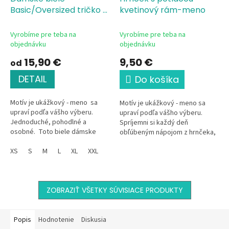
Basic/Oversized tričko s
kvetinový rám-meno
potlačou Kvetinový
rám-meno
Vyrobíme pre teba na
Vyrobíme pre teba na
objednávku
objednávku
15,90 €
9,50 €
od
DETAIL
Do košíka
Motív je ukážkový - meno sa
Motív je ukážkový - meno sa
upraví podľa vášho výberu.
upraví podľa vášho výberu.
Jednoduché, pohodlné a
Spríjemni si každý deň
osobné. Toto biele dámske
obľúbeným nápojom z hrnčeka,
tričko z kvalitnej bavlny s
ktorý je len tvoj. Tento
jemným kvetinovým motívom
XS
S
M
L
XL
XXL
elegantný keramický hrnček s
a...
jemným...
ZOBRAZIŤ VŠETKY SÚVISIACE PRODUKTY
Popis
Hodnotenie
Diskusia