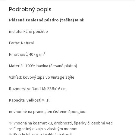
Podrobný popis
Plátené toaletné púzdro (taška) Mini:
multifunkčné použitie
Farba: Natural
Hmotnosť:
407 g/m²
Materiál:
100% bavlna (česané plátno)
Vzhľad:
kovový zips vo Vintage štýle
Rozmery: veľkosť M: 22.5x16 cm
Kapacita: veľkosť M: 1l
nevhodné na pranie, len čistenie špongiou
✨ Vhodná na kozmetiku, drobnosti, šperky či osobné veci
✨ Elegantný dizajn s vlastným menom
✨ Praktický zips a kvalitný materiál