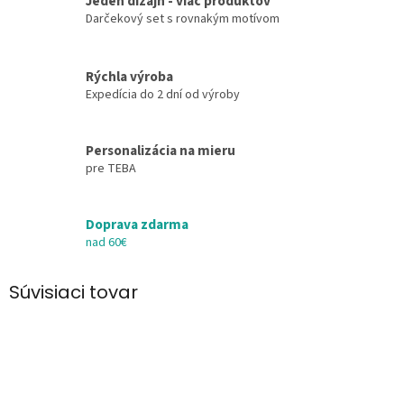
Jeden dizajn - viac produktov
Darčekový set s rovnakým motívom
Rýchla výroba
Expedícia do 2 dní od výroby
Personalizácia na mieru
pre TEBA
Doprava zdarma
nad 60€
Súvisiaci tovar