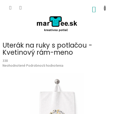
Prejsť
na
NÁKU
obsah
KOŠÍK
Uterák na ruky s potlačou -
Kvetinový rám-meno
338
Priemerné
Neohodnotené
Podrobnosti hodnotenia
hodnotenie
produktu
je
0,0
z
5
hviezdičiek.