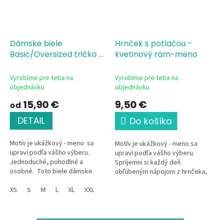
Dámske biele
Hrnček s potlačou -
Basic/Oversized tričko s
kvetinový rám-meno
potlačou Kvetinový
rám-meno
Vyrobíme pre teba na
Vyrobíme pre teba na
objednávku
objednávku
15,90 €
9,50 €
od
DETAIL
Do košíka
Motív je ukážkový - meno sa
Motív je ukážkový - meno sa
upraví podľa vášho výberu.
upraví podľa vášho výberu.
Jednoduché, pohodlné a
Spríjemni si každý deň
osobné. Toto biele dámske
obľúbeným nápojom z hrnčeka,
tričko z kvalitnej bavlny s
ktorý je len tvoj. Tento
jemným kvetinovým motívom
XS
S
M
L
XL
XXL
elegantný keramický hrnček s
a...
jemným...