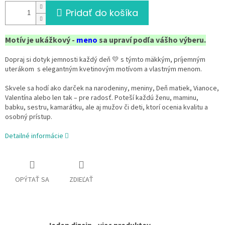
Pridať do košíka
Motív je ukážkový -
meno
sa upraví podľa vášho výberu.
Dopraj si dotyk jemnosti každý deň 💛 s týmto mäkkým, príjemným
uterákom s elegantným kvetinovým motívom a vlastným menom.
Skvele sa hodí ako darček na narodeniny, meniny, Deň matiek, Vianoce,
Valentína alebo len tak – pre radosť. Poteší každú ženu, maminu,
babku, sestru, kamarátku, ale aj mužov či deti, ktorí ocenia kvalitu a
osobný prístup.
Detailné informácie
OPÝTAŤ SA
ZDIEĽAŤ