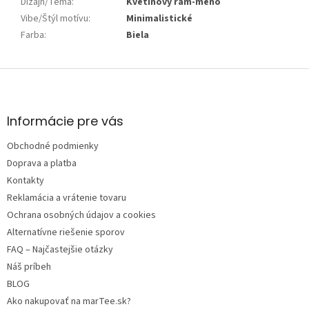
Dizajn/Téma
:
Kvetinový rám-meno
Vibe/Štýl motívu
:
Minimalistické
Farba
:
Biela
Z
á
p
ä
Informácie pre vás
t
Obchodné podmienky
i
e
Doprava a platba
Kontakty
Reklamácia a vrátenie tovaru
Ochrana osobných údajov a cookies
Alternatívne riešenie sporov
FAQ – Najčastejšie otázky
Náš príbeh
BLOG
Ako nakupovať na marTee.sk?