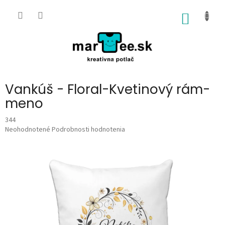
Prejsť
na
NÁKU
obsah
KOŠÍK
Vankúš - Floral-Kvetinový rám-
meno
344
Priemerné
Neohodnotené
Podrobnosti hodnotenia
hodnotenie
produktu
je
0,0
z
5
hviezdičiek.