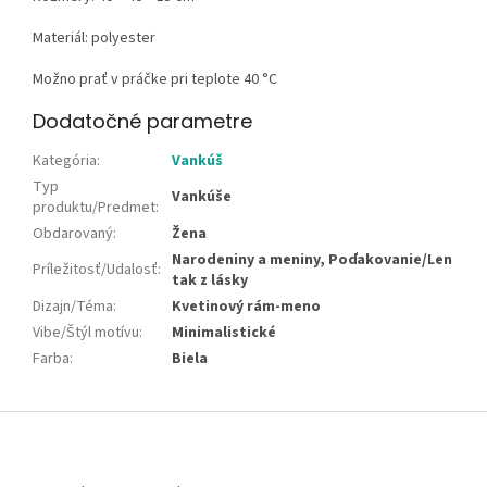
Materiál: polyester
Možno prať v práčke pri teplote 40 °C
Dodatočné parametre
Kategória
:
Vankúš
Typ
Vankúše
produktu/Predmet
:
Obdarovaný
:
Žena
Narodeniny a meniny, Poďakovanie/Len
Príležitosť/Udalosť
:
tak z lásky
Dizajn/Téma
:
Kvetinový rám-meno
Vibe/Štýl motívu
:
Minimalistické
Farba
:
Biela
Z
á
p