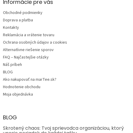
ä
Informácie pre vás
t
Obchodné podmienky
i
e
Doprava a platba
Kontakty
Reklamácia a vrátenie tovaru
Ochrana osobných údajov a cookies
Alternatívne riešenie sporov
FAQ – Najčastejšie otázky
Náš príbeh
BLOG
Ako nakupovať na marTee.sk?
Hodnotenie obchodu
Moja objednávka
BLOG
Skrotený chaos: Tvoj sprievodca organizáciou, ktorý