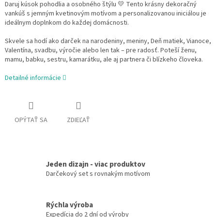
Daruj kúsok pohodlia a osobného štýlu 💛 Tento krásny dekoračný
vankúš s jemným kvetinovým motívom a personalizovanou iniciálou je
ideálnym doplnkom do každej domácnosti.
Skvele sa hodí ako darček na narodeniny, meniny, Deň matiek, Vianoce,
Valentína, svadbu, výročie alebo len tak – pre radosť. Poteší ženu,
mamu, babku, sestru, kamarátku, ale aj partnera či blízkeho človeka.
Detailné informácie
OPÝTAŤ SA
ZDIEĽAŤ
Jeden dizajn - viac produktov
Darčekový set s rovnakým motívom
Rýchla výroba
Expedícia do 2 dní od výroby