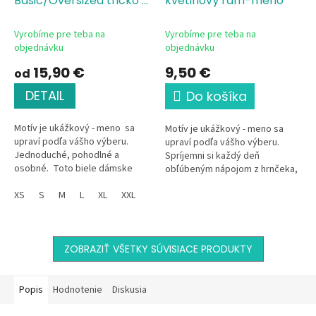
Basic/Oversized tričko s
kvetinový rám-meno
potlačou Kvetinový
rám-meno
Vyrobíme pre teba na
Vyrobíme pre teba na
objednávku
objednávku
15,90 €
9,50 €
od
DETAIL
Do košíka
Motív je ukážkový - meno sa
Motív je ukážkový - meno sa
upraví podľa vášho výberu.
upraví podľa vášho výberu.
Jednoduché, pohodlné a
Spríjemni si každý deň
osobné. Toto biele dámske
obľúbeným nápojom z hrnčeka,
tričko z kvalitnej bavlny s
ktorý je len tvoj. Tento
jemným kvetinovým motívom
XS
S
M
L
XL
XXL
elegantný keramický hrnček s
a...
jemným...
ZOBRAZIŤ VŠETKY SÚVISIACE PRODUKTY
Popis
Hodnotenie
Diskusia