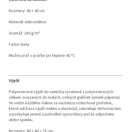
Rozmery: 40 × 40 cm
Materiál: mikrovlákno
Gramáž: 180 g/m²
Farba: biela
Možno prať v práčke pri teplote 40 °C
Výplň
Polyesterová výplň do vankúša vyrobená z polyesterových
vlákien zviazaných do malých, voľných guličiek (umelé páperie).
Vo vnútri každého vlákna sa nachádza vzduchové potrubie,
ktoré udržiava výplň mäkkú a elastickú, zabraňuje deformáciám
a poskytuje jemnú a pohodlnú oporu hlavy počas odpočinku
alebo spánku.
Rozmery: 40 × 40 × 15 cm