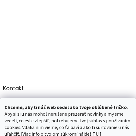
Kontakt
info
@
martee.sk
Chceme, aby ti náš web sedel ako tvoje obľúbené tričko
.
+421 907947783
Aby si si u nás mohol nerušene prezerať novinky a my sme
vedeli, čo ešte zlepšiť, potrebujeme tvoj súhlas s používaním
cookies. Vďaka nim vieme, čo ťa baví a ako ti surfovanie u nás
uľahčiť. [Viac info o tvojom súkromí nájdeš
TU
.]