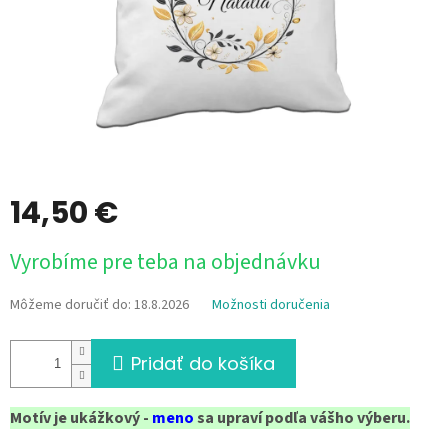
14,50 €
Jednotková
Vyrobíme pre teba na objednávku
cena:
Môžeme doručiť do:
18.8.2026
Možnosti doručenia
Pridať do košíka
Motív je ukážkový -
meno
sa upraví podľa vášho výberu.