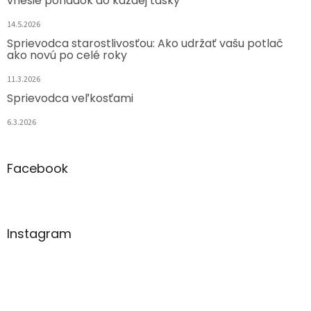
vnesie poriadok do každej tašky
14.5.2026
Sprievodca starostlivosťou: Ako udržať vašu potlač
ako novú po celé roky
11.3.2026
Sprievodca veľkosťami
6.3.2026
Facebook
Instagram