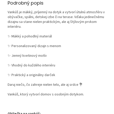
Podrobný popis
Vankúš je mäkký, príjemný na dotyk a vytvorí útulnú atmosféru v
obývačke, spálni, detskej izbe či na terase. Vďaka jedinečnému
dizajnu sa stane nielen praktickým, ale aj štýlovým prvkom
interiéru.
✨ Mäkký a pohodlný materiál
✨ Personalizovaný dizajn s menom
✨ Jemný kvetinový motív
✨ Vhodný do každého interiéru
✨ Praktický a originálny darček
Daruj niečo, čo zahreje nielen telo, ale aj srdce 💐
Vankúš, ktorý vytvorí domov s osobným dotykom.
Obliečka na vankúš: