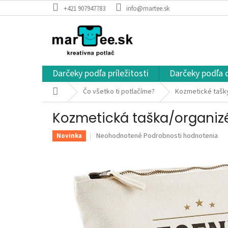
Prejsť
+421 907947783
info@martee.sk
na
obsah
Darčeky podľa príležitosti
Darčeky podľa 
Domov
Čo všetko ti potlačíme?
Kozmetické tašky
Kozmetická taška/organiz
Priemerné
Neohodnotené
Podrobnosti hodnotenia
Novinka
hodnotenie
produktu
je
0,0
z
5
hviezdičiek.