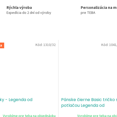
Rýchla výroba
Personalizácia na m
Expedícia do 2 dní od výroby
pre TEBA
Kód:
1310/32
Kód:
1041
ka
ky - Legenda od
Pánske čierne Basic tričko 
potlačou Legenda od
Vyrobíme pre teba na objednávku
Vyrobíme pre teba na ob