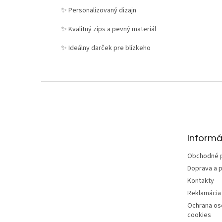
✨ Personalizovaný dizajn
✨ Kvalitný zips a pevný materiál
✨ Ideálny darček pre blízkeho
Z
á
p
ä
t
Informá
i
e
Obchodné 
Doprava a p
Kontakty
Reklamácia 
Ochrana os
cookies