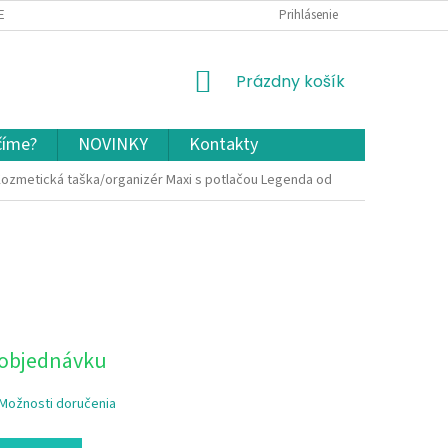
EKLAMÁCIA A VRÁTENIE TOVARU
OCHRANA OSOBNÝCH ÚDAJOV A COOKIES
Prihlásenie
NÁKUPNÝ
Prázdny košík
KOŠÍK
číme?
NOVINKY
Kontakty
ozmetická taška/organizér Maxi s potlačou Legenda od
 objednávku
Možnosti doručenia