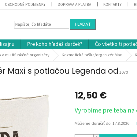
OBCHODNÉ PODMIENKY
DOPRAVA A PLATBA
KONTAKTY
R
HĽADAŤ
dizajnu
Pre koho hľadáš darček?
Čo všetko ti potla
 a multifunkčné organizéry
Kozmetická taška/organizér Maxi
K
ér Maxi s potlačou Legenda od
1070
12,50 €
Jednotková
Vyrobíme pre teba na
cena:
Môžeme doručiť do:
17.8.2026