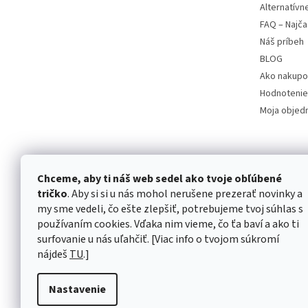
Alternatívn
FAQ – Najča
Náš príbeh
BLOG
Ako nakupo
Hodnotenie
Moja objed
Chceme, aby ti náš web sedel ako tvoje obľúbené
tričko
. Aby si si u nás mohol nerušene prezerať novinky a
my sme vedeli, čo ešte zlepšiť, potrebujeme tvoj súhlas s
používaním cookies. Vďaka nim vieme, čo ťa baví a ako ti
surfovanie u nás uľahčiť. [Viac info o tvojom súkromí
nájdeš
TU
.]
Nastavenie