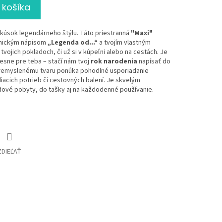
 košíka
i kúsok legendárneho štýlu. Táto priestranná
"Maxi"
konickým nápisom
„Legenda od...“
a tvojím vlastným
vojich pokladoch, či už si v kúpeľni alebo na cestách. Je
esne pre teba – stačí nám tvoj
rok narodenia
napísať do
remyslenému tvaru ponúka pohodlné usporiadanie
acich potrieb či cestovných balení. Je skvelým
ové pobyty, do tašky aj na každodenné používanie.
ZDIEĽAŤ