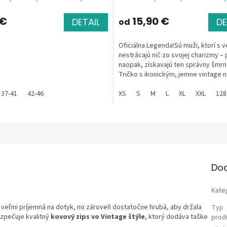
 €
15,90 €
DETAIL
DE
od
Oficiálna Legenda!Sú muži, ktorí s
nestrácajú nič zo svojej charizmy –
naopak, získavajú ten správny šmrn
Tričko s ikonickým, jemne vintage 
„LEGENDA od“ je...
37-41
42-46
XS
S
M
L
XL
XXL
128
Do
Kate
je veľmi príjemná na dotyk, no zároveň dostatočne hrubá, aby držala
Typ
ezpečuje kvalitný
kovový zips vo Vintage štýle
, ktorý dodáva taške
prod