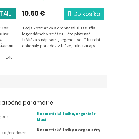
10,50 €
TAIL
Do košíka
 vekom
Tvoja kozmetika a drobnosti si zaslúžia
 práve
legendárneho strážcu. Táto plátenná
c.
taštička s nápisom „Legenda od...“ ti urobí
nápisom
dokonalý poriadok v taške, ruksaku aj v
kúpeľni. Je...
140
146
152
datočné parametre
Kozmetická taška/organizér
gória
:
Maxi
Kozmetické tašky a organizéry
uktu/Predmet
: