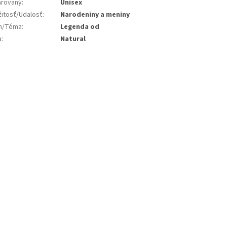
rovaný
:
Unisex
žitosť/Udalosť
:
Narodeniny a meniny
jn/Téma
:
Legenda od
a
:
Natural