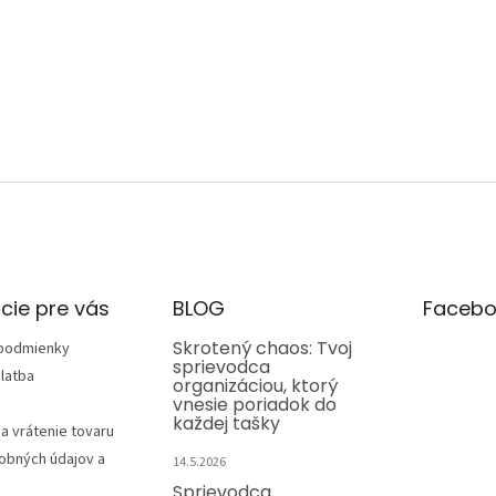
cie pre vás
BLOG
Facebo
Skrotený chaos: Tvoj
podmienky
sprievodca
latba
organizáciou, ktorý
vnesie poriadok do
každej tašky
a vrátenie tovaru
obných údajov a
14.5.2026
Sprievodca