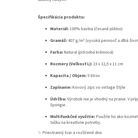
Špecifikácia produktu:
Materiál:
100% bavlna (česané plátno)
Gramáž:
407 g/m² (vysoká pevnosť a dlhá živo
Farba:
Natural (prírodná krémová)
Rozmery (Veľkosť L):
23 x 22,5 x 11 cm
Kapacita / Objem:
5 litrov
Zapínanie:
Kovový zips vo vintage štýle
Údržba:
Výrobok nie je vhodný na pranie. V pr
špongie.
Multifunkčné využitie:
Použite ho ako kozmeti
tašku na kreatívne potreby.
✨ Priestranný tvar a rozšírené dno