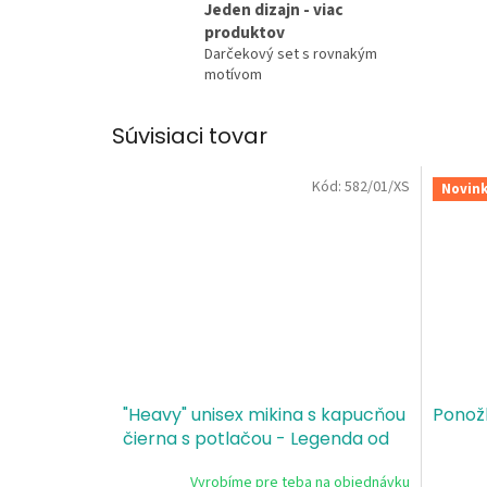
Jeden dizajn - viac
produktov
Darčekový set s rovnakým
motívom
Súvisiaci tovar
Kód:
582/01/XS
Novin
"Heavy" unisex mikina s kapucňou
Ponož
čierna s potlačou - Legenda od
Vyrobíme pre teba na objednávku