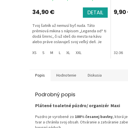
34,90 €
9,90
DETAIL
Tvoj šatník už nemusí byť nuda. Táto
prémiová mikina s nápisom „Legenda od“ ti
dodá šmrnc, či už ideš do mesta na kávu
alebo práve oslavuješ svoj veľký deň. Je
mäkučká, štýlová...
XS
S
M
L
XL
XXL
32-36
Popis
Hodnotenie
Diskusia
Podrobný popis
Plátené toaletné púzdro/ organizér Maxi
Puzdro je vyrobené zo
100% česanej bavlny
, ktorá 
tvar a chránila svoj obsah. Otváranie a zatváranie zab
luxusný nádych.