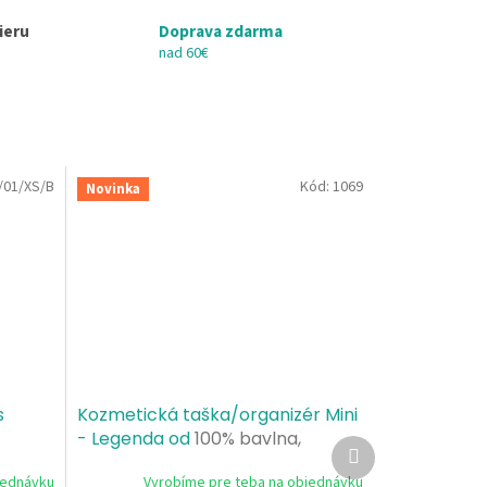
ieru
Doprava zdarma
nad 60€
/01/XS/B
Kód:
1069
Novinka
s
Kozmetická taška/organizér Mini
- Legenda od
100% bavlna,
Ďalší
gramáž 407 g/m²
produkt
jednávku
Vyrobíme pre teba na objednávku