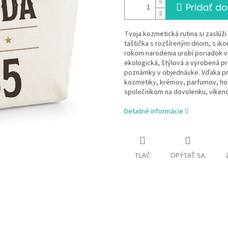
Pridať do
Tvoja kozmetická rutina si zaslúž
taštička s rozšíreným dnom, s i
rokom narodenia urobí poriadok v t
ekologická, štýlová a vyrobená pr
poznámky v objednávke. Vďaka p
kozmetiky, krémov, parfumov, holi
spoločníkom na dovolenku, víkend
Detailné informácie
TLAČ
OPÝTAŤ SA