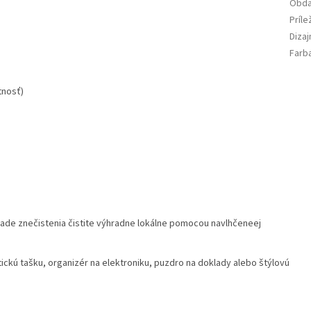
Obda
Príle
Diza
Farb
tnosť)
ípade znečistenia čistite výhradne lokálne pomocou navlhčeneej
ckú tašku, organizér na elektroniku, puzdro na doklady alebo štýlovú