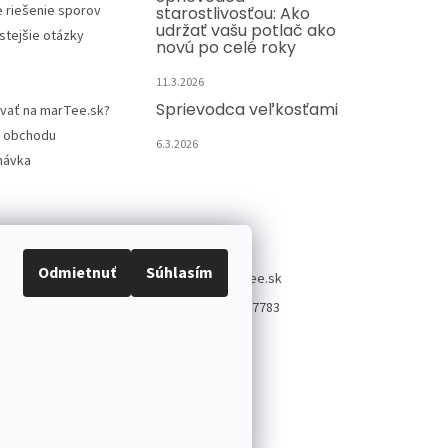
e riešenie sporov
starostlivosťou: Ako
udržať vašu potlač ako
stejšie otázky
novú po celé roky
11.3.2026
Sprievodca veľkosťami
vať na marTee.sk?
 obchodu
6.3.2026
návka
Kontakt
Odmietnuť
Súhlasím
info
@
martee.sk
+421 907947783