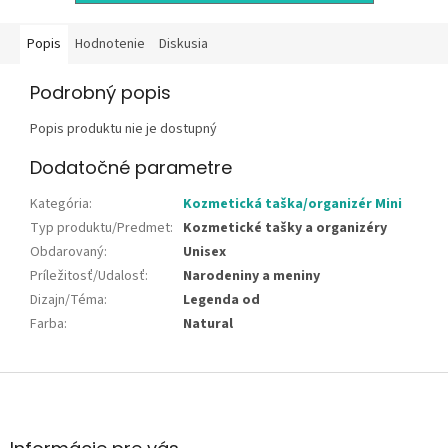
Popis
Hodnotenie
Diskusia
Podrobný popis
Popis produktu nie je dostupný
Dodatočné parametre
Kategória
:
Kozmetická taška/organizér Mini
Typ produktu/Predmet
:
Kozmetické tašky a organizéry
Obdarovaný
:
Unisex
Príležitosť/Udalosť
:
Narodeniny a meniny
Dizajn/Téma
:
Legenda od
Farba
:
Natural
Z
á
p