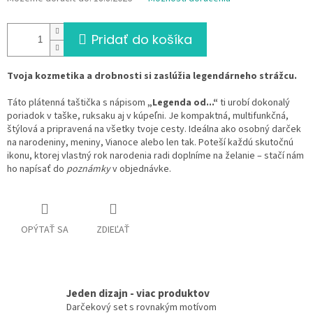
Pridať do košíka
Tvoja kozmetika a drobnosti si zaslúžia legendárneho strážcu.
Táto plátenná taštička s nápisom
„Legenda od...“
ti urobí dokonalý
poriadok v taške, ruksaku aj v kúpeľni. Je kompaktná, multifunkčná,
štýlová a pripravená na všetky tvoje cesty. Ideálna ako osobný darček
na narodeniny, meniny, Vianoce alebo len tak. Poteší každú skutočnú
ikonu, ktorej vlastný rok narodenia radi doplníme na želanie – stačí nám
ho napísať do
poznámky
v objednávke.
OPÝTAŤ SA
ZDIEĽAŤ
Jeden dizajn - viac produktov
Darčekový set s rovnakým motívom