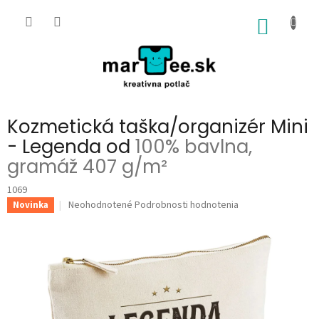
Prejsť
na
NÁKU
obsah
KOŠÍK
Kozmetická taška/organizér Mini
- Legenda od
100% bavlna,
gramáž 407 g/m²
1069
Priemerné
Neohodnotené
Podrobnosti hodnotenia
Novinka
hodnotenie
produktu
je
0,0
z
5
hviezdičiek.