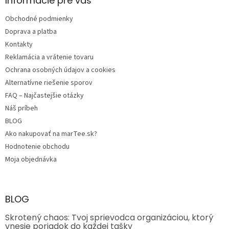
ä
Informácie pre vás
t
Obchodné podmienky
i
e
Doprava a platba
Kontakty
Reklamácia a vrátenie tovaru
Ochrana osobných údajov a cookies
Alternatívne riešenie sporov
FAQ – Najčastejšie otázky
Náš príbeh
BLOG
Ako nakupovať na marTee.sk?
Hodnotenie obchodu
Moja objednávka
BLOG
Skrotený chaos: Tvoj sprievodca organizáciou, ktorý
vnesie poriadok do každej tašky