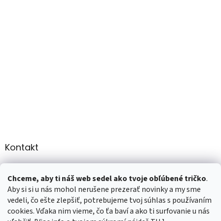
Kontakt
info
@
martee.sk
Chceme, aby ti náš web sedel ako tvoje obľúbené tričko
.
+421 907947783
Aby si si u nás mohol nerušene prezerať novinky a my sme
vedeli, čo ešte zlepšiť, potrebujeme tvoj súhlas s používaním
cookies. Vďaka nim vieme, čo ťa baví a ako ti surfovanie u nás