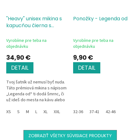
"Heavy" unisex mikina s
Ponožky - Legenda od
kapucňou čierna s
potlačou - Legenda od
Vyrobíme pre teba na
Vyrobíme pre teba na
objednávku
objednávku
34,90 €
9,90 €
DETAIL
DETAIL
Tvoj šatník už nemusí byť nuda.
Táto prémiová mikina s nápisom
„Legenda od“ ti dodá šmrnc, či
už ideš do mesta na kávu alebo
práve oslavuješ svoj veľký deň.
Je mäkučká, štýlová...
XS
S
M
L
XL
XXL
32-36
37-41
42-46
ZOBRAZIŤ VŠETKY SÚVISIACE PRODUKTY