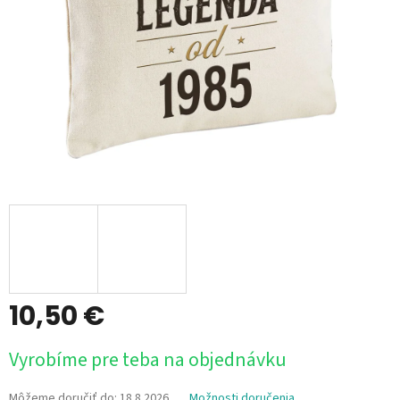
10,50 €
Jednotková
Vyrobíme pre teba na objednávku
cena:
Môžeme doručiť do:
18.8.2026
Možnosti doručenia