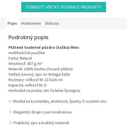
motívom,...
ZOBRAZIŤ VŠETKY SÚVISIACE PRODUKTY
Popis
Hodnotenie
Diskusia
Podrobný popis
Plátené toaletné púzdro (taška) Mini:
multifunkčné použitie
Farba: Natural
Hmotnosť: 407 g/m²
Materiál: 100% bavlna (česané plátno)
Vzhľad: kovový zips vo Vintage štýle
Rozmery: veľkosť M: 22.5x16 cm
Kapacita: veľkosť M: 1l
nevhodné na pranie, len čistenie špongiou
✨ Vhodná na kozmetiku, drobnosti, šperky či osobné veci
✨ Elegantný dizajn s personalizáciou
✨ Praktický zips a kvalitný materiál