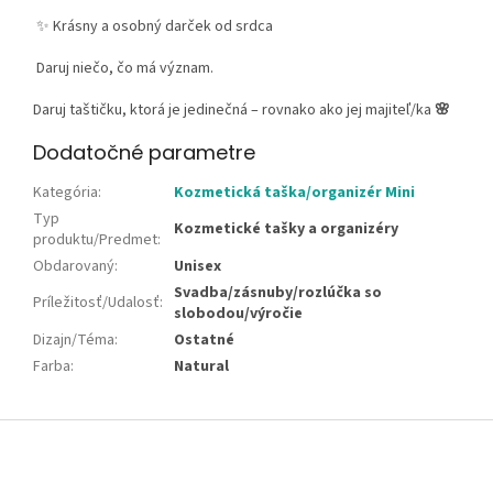
✨ Krásny a osobný darček od srdca
Daruj niečo, čo má význam.
Daruj taštičku, ktorá je jedinečná – rovnako ako jej majiteľ/ka
🌸
Dodatočné parametre
Kategória
:
Kozmetická taška/organizér Mini
Typ
Kozmetické tašky a organizéry
produktu/Predmet
:
Obdarovaný
:
Unisex
Svadba/zásnuby/rozlúčka so
Príležitosť/Udalosť
:
slobodou/výročie
Dizajn/Téma
:
Ostatné
Farba
:
Natural
Z
á
p