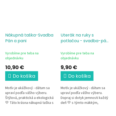
Nákupná taška-Svadba
Uterák na ruky s
Pán a pani
potlačou - svadba-pán
a pani
Vyrobíme pre teba na
Vyrobíme pre teba na
objednávku
objednávku
10,90 €
9,90 €
Do košíka
Do košíka
Motív je ukážkový - dátum sa
Motív je ukážkový - dátum sa
upraví podľa vášho výberu.
upraví podľa vášho výberu.
Štýlová, praktická a ekologická
Dopraj si dotyk jemnosti každý
💛 Táto krásna nákupná taška s
deň 💛 s týmto mäkkým,
romantickým svadobným
príjemným uterákom
motívom je krásnou...
s romantickým svadobným