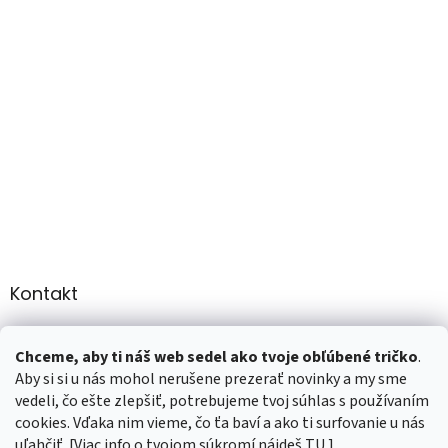
Kontakt
info
@
martee.sk
Chceme, aby ti náš web sedel ako tvoje obľúbené tričko
.
+421 907947783
Aby si si u nás mohol nerušene prezerať novinky a my sme
vedeli, čo ešte zlepšiť, potrebujeme tvoj súhlas s používaním
cookies. Vďaka nim vieme, čo ťa baví a ako ti surfovanie u nás
uľahčiť. [Viac info o tvojom súkromí nájdeš
TU
.]