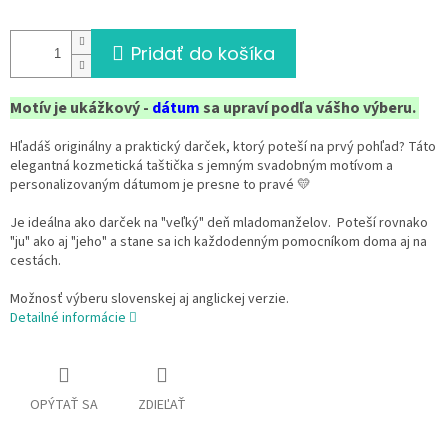
Pridať do košíka
Motív je ukážkový -
dátum
sa upraví podľa vášho výberu.
Hľadáš originálny a praktický darček, ktorý poteší na prvý pohľad? Táto
elegantná kozmetická taštička s jemným svadobným motívom a
personalizovaným dátumom je presne to pravé 💛
Je ideálna ako darček na "veľký" deň mladomanželov. Poteší rovnako
"ju" ako aj "jeho" a stane sa ich každodenným pomocníkom doma aj na
cestách.
Možnosť výberu slovenskej aj anglickej verzie.
Detailné informácie
OPÝTAŤ SA
ZDIEĽAŤ