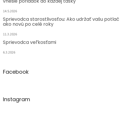
vnesie poriadok do každej tašky
14.5.2026
Sprievodca starostlivosťou: Ako udržať vašu potlač
ako novú po celé roky
11.3.2026
Sprievodca veľkosťami
6.3.2026
Facebook
Instagram