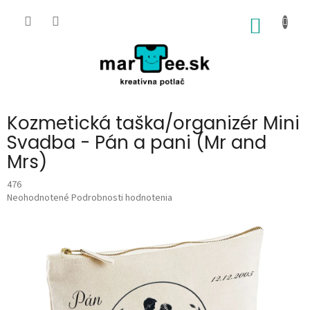
Prejsť
na
NÁKU
obsah
KOŠÍK
Kozmetická taška/organizér Mini
Svadba - Pán a pani (Mr and
Mrs)
476
Priemerné
Neohodnotené
Podrobnosti hodnotenia
hodnotenie
produktu
je
0,0
z
5
hviezdičiek.