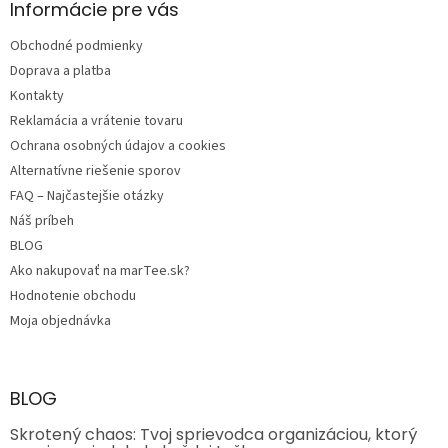
ä
Informácie pre vás
t
Obchodné podmienky
i
e
Doprava a platba
Kontakty
Reklamácia a vrátenie tovaru
Ochrana osobných údajov a cookies
Alternatívne riešenie sporov
FAQ – Najčastejšie otázky
Náš príbeh
BLOG
Ako nakupovať na marTee.sk?
Hodnotenie obchodu
Moja objednávka
BLOG
Skrotený chaos: Tvoj sprievodca organizáciou, ktorý