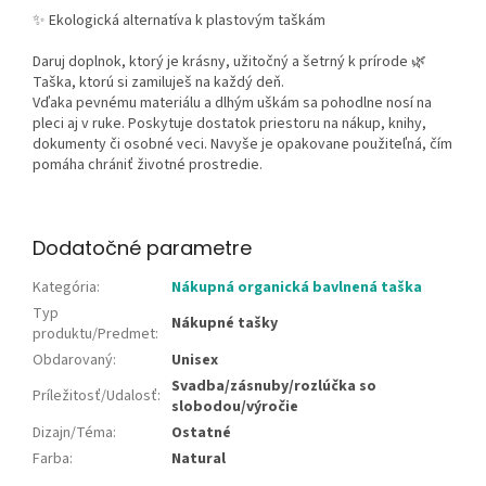
✨ Ekologická alternatíva k plastovým taškám
Daruj doplnok, ktorý je krásny, užitočný a šetrný k prírode 🌿
Taška, ktorú si zamiluješ na každý deň.
Vďaka pevnému materiálu a dlhým uškám sa pohodlne nosí na
pleci aj v ruke. Poskytuje dostatok priestoru na nákup, knihy,
dokumenty či osobné veci. Navyše je opakovane použiteľná, čím
pomáha chrániť životné prostredie.
Dodatočné parametre
Kategória
:
Nákupná organická bavlnená taška
Typ
Nákupné tašky
produktu/Predmet
:
Obdarovaný
:
Unisex
Svadba/zásnuby/rozlúčka so
Príležitosť/Udalosť
:
slobodou/výročie
Dizajn/Téma
:
Ostatné
Farba
:
Natural