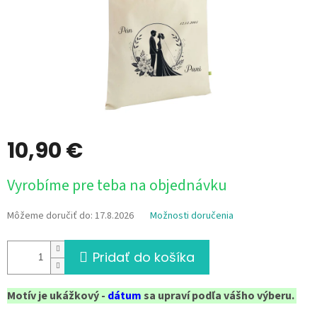
10,90 €
Jednotková
Vyrobíme pre teba na objednávku
cena:
Môžeme doručiť do:
17.8.2026
Možnosti doručenia
Pridať do košíka
Motív je ukážkový -
dátum
sa upraví podľa vášho výberu.