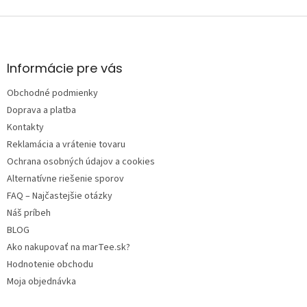
Z
á
p
ä
Informácie pre vás
t
Obchodné podmienky
i
e
Doprava a platba
Kontakty
Reklamácia a vrátenie tovaru
Ochrana osobných údajov a cookies
Alternatívne riešenie sporov
FAQ – Najčastejšie otázky
Náš príbeh
BLOG
Ako nakupovať na marTee.sk?
Hodnotenie obchodu
Moja objednávka