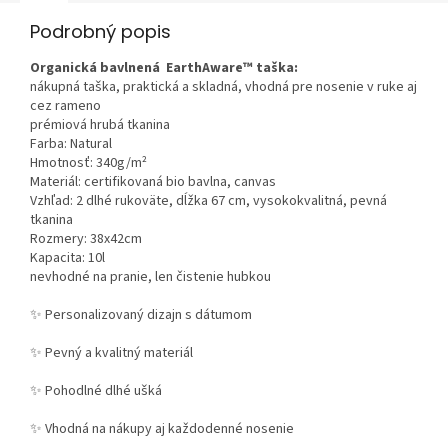
Podrobný popis
Organická bavlnená EarthAware™ taška:
nákupná taška, praktická a skladná, vhodná pre nosenie v ruke aj
cez rameno
prémiová hrubá tkanina
Farba: Natural
Hmotnosť: 340g/m²
Materiál: certifikovaná
bio bavlna
,
canvas
Vzhľad: 2 dlhé rukoväte, dĺžka 67 cm, vysokokvalitná, pevná
tkanina
Rozmery: 38x42cm
Kapacita: 10l
nevhodné na pranie, len čistenie hubkou
✨ Personalizovaný dizajn s dátumom
✨ Pevný a kvalitný materiál
✨ Pohodlné dlhé ušká
✨ Vhodná na nákupy aj každodenné nosenie