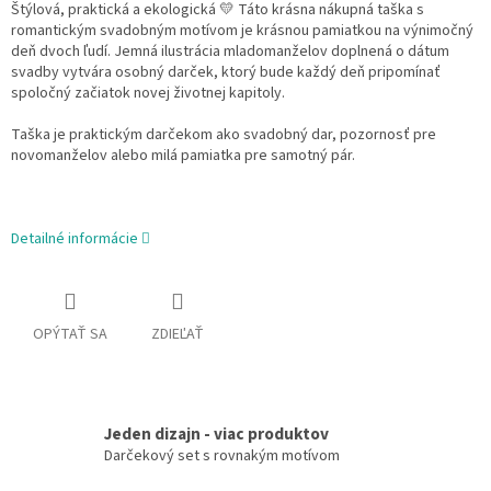
Štýlová, praktická a ekologická 💛 Táto krásna nákupná taška s
romantickým svadobným motívom je krásnou pamiatkou na výnimočný
deň dvoch ľudí. Jemná ilustrácia mladomanželov doplnená o dátum
svadby vytvára osobný darček, ktorý bude každý deň pripomínať
spoločný začiatok novej životnej kapitoly.
Taška je praktickým darčekom ako svadobný dar, pozornosť pre
novomanželov alebo milá pamiatka pre samotný pár.
Detailné informácie
OPÝTAŤ SA
ZDIEĽAŤ
Jeden dizajn - viac produktov
Darčekový set s rovnakým motívom