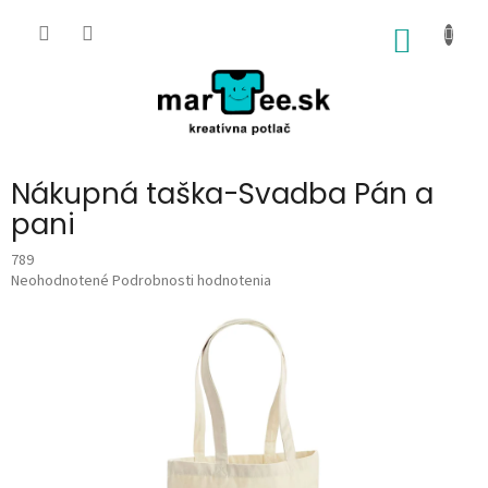
Prejsť
na
NÁKU
obsah
KOŠÍK
Nákupná taška-Svadba Pán a
pani
789
Priemerné
Neohodnotené
Podrobnosti hodnotenia
hodnotenie
produktu
je
0,0
z
5
hviezdičiek.