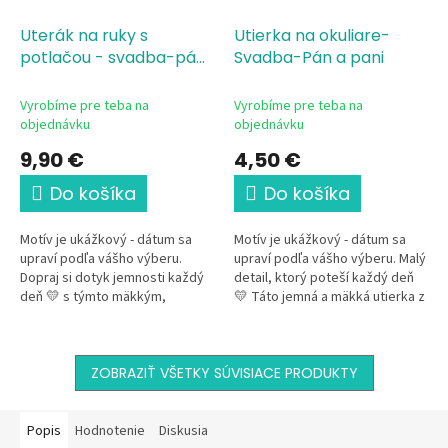
Uterák na ruky s
Utierka na okuliare-
potlačou - svadba-pán
Svadba-Pán a pani
a pani
Vyrobíme pre teba na
Vyrobíme pre teba na
objednávku
objednávku
9,90 €
4,50 €
Do košíka
Do košíka
Motív je ukážkový - dátum sa
Motív je ukážkový - dátum sa
upraví podľa vášho výberu.
upraví podľa vášho výberu. Malý
Dopraj si dotyk jemnosti každý
detail, ktorý poteší každý deň
deň 💛 s týmto mäkkým,
💛 Táto jemná a mäkká utierka z
príjemným uterákom
mikrovlákna s romantickým
s romantickým svadobným
svadobným motívom je...
motívom,...
ZOBRAZIŤ VŠETKY SÚVISIACE PRODUKTY
Popis
Hodnotenie
Diskusia