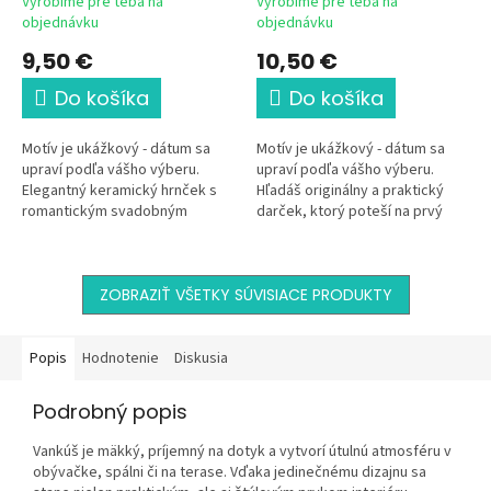
Vyrobíme pre teba na
Vyrobíme pre teba na
objednávku
objednávku
9,50 €
10,50 €
Do košíka
Do košíka
Motív je ukážkový - dátum sa
Motív je ukážkový - dátum sa
upraví podľa vášho výberu.
upraví podľa vášho výberu.
Elegantný keramický hrnček s
Hľadáš originálny a praktický
romantickým svadobným
darček, ktorý poteší na prvý
motívom je krásnou pamiatkou
pohľad? Táto elegantná
na výnimočný deň dvoch ľudí.
kozmetická taštička s...
Jemná...
ZOBRAZIŤ VŠETKY SÚVISIACE PRODUKTY
Popis
Hodnotenie
Diskusia
Podrobný popis
Vankúš je mäkký, príjemný na dotyk a vytvorí útulnú atmosféru v
obývačke, spálni či na terase. Vďaka jedinečnému dizajnu sa