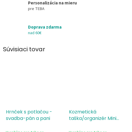
Personalizácia na mieru
pre TEBA
Doprava zdarma
nad 60€
Súvisiaci tovar
Hrnček s potlačou -
Kozmetická
svadba-pán a pani
taška/organizér Mini
Svadba - Pán a pani (Mr
and Mrs)