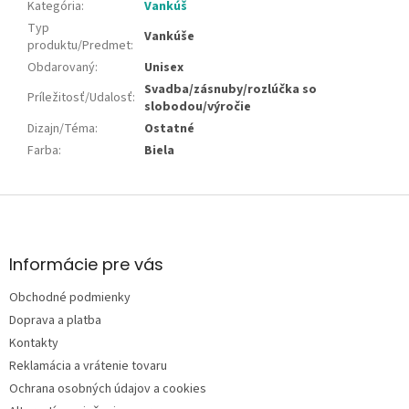
Kategória
:
Vankúš
Typ
Vankúše
produktu/Predmet
:
Obdarovaný
:
Unisex
Svadba/zásnuby/rozlúčka so
Príležitosť/Udalosť
:
slobodou/výročie
Dizajn/Téma
:
Ostatné
Farba
:
Biela
Z
á
p
ä
Informácie pre vás
t
Obchodné podmienky
i
e
Doprava a platba
Kontakty
Reklamácia a vrátenie tovaru
Ochrana osobných údajov a cookies