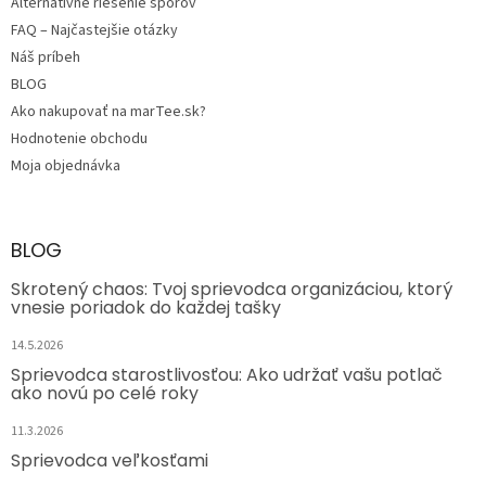
Alternatívne riešenie sporov
FAQ – Najčastejšie otázky
Náš príbeh
BLOG
Ako nakupovať na marTee.sk?
Hodnotenie obchodu
Moja objednávka
BLOG
Skrotený chaos: Tvoj sprievodca organizáciou, ktorý
vnesie poriadok do každej tašky
14.5.2026
Sprievodca starostlivosťou: Ako udržať vašu potlač
ako novú po celé roky
11.3.2026
Sprievodca veľkosťami