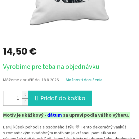
14,50 €
Jednotková
Vyrobíme pre teba na objednávku
cena:
Môžeme doručiť do:
18.8.2026
Možnosti doručenia
Pridať do košíka
Motív je ukážkový -
dátum
sa upraví podľa vášho výberu.
Daruj kúsok pohodlia a osobného štýlu 💛 Tento dekoračný vankúš
s
romantickým svadobným motívom je krásnou pamiatkou na