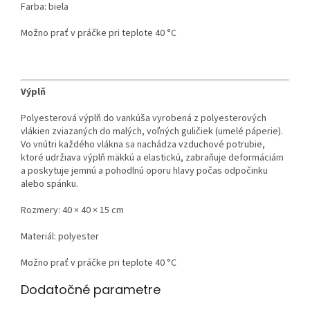
Farba: biela
Možno prať v práčke pri teplote 40 °C
Výplň
Polyesterová výplň do vankúša vyrobená z polyesterových
vlákien zviazaných do malých, voľných guličiek (umelé páperie).
Vo vnútri každého vlákna sa nachádza vzduchové potrubie,
ktoré udržiava výplň mäkkú a elastickú, zabraňuje deformáciám
a poskytuje jemnú a pohodlnú oporu hlavy počas odpočinku
alebo spánku.
Rozmery: 40 × 40 × 15 cm
Materiál: polyester
Možno prať v práčke pri teplote 40 °C
Dodatočné parametre