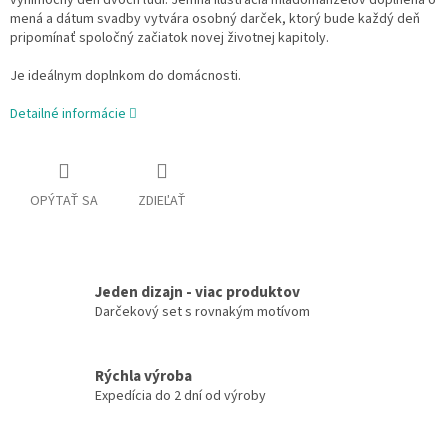
výnimočný deň dvoch ľudí. Jemná ilustrácia mladomanželov doplnená o
mená a dátum svadby vytvára osobný darček, ktorý bude každý deň
pripomínať spoločný začiatok novej životnej kapitoly.
Je ideálnym doplnkom do domácnosti.
Detailné informácie
OPÝTAŤ SA
ZDIEĽAŤ
Jeden dizajn - viac produktov
Darčekový set s rovnakým motívom
Rýchla výroba
Expedícia do 2 dní od výroby