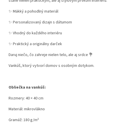
stane nielen praktickým, ale aj štýlovým prvkom interiéru.
✨ Mäkký a pohodlný materiál
✨ Personalizovaný dizajn s dátumom
✨ Vhodný do každého interiéru
✨ Praktický a originálny darček
Daruj niečo, čo zahreje nielen telo, ale aj srdce 💐
Vankúš, ktorý vytvorí domov s osobným dotykom.
Obliečka na vankúš:
Rozmery: 40 × 40 cm
Materiál: mikrovlákno
Gramáž: 180 g/m²