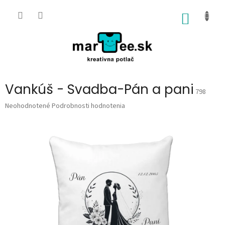
Prejsť
na
NÁKU
obsah
KOŠÍK
Vankúš - Svadba-Pán a pani
798
Priemerné
Neohodnotené
Podrobnosti hodnotenia
hodnotenie
produktu
je
0,0
z
5
hviezdičiek.