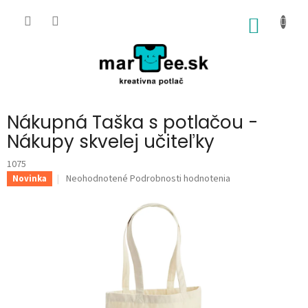
Prejsť
na
NÁKU
obsah
KOŠÍK
Nákupná Taška s potlačou -
Nákupy skvelej učiteľky
1075
Priemerné
Neohodnotené
Podrobnosti hodnotenia
Novinka
hodnotenie
produktu
je
0,0
z
5
hviezdičiek.