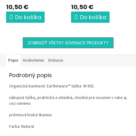
10,50 €
10,50 €
Do košíka
Do košíka
ZOBRAZIŤ VŠETKY SÚVISIACE PRODUKTY
Popis
Hodnotenie
Diskusia
Podrobný popis
Organická bavlnená EarthAware™ taška W 801:
nákupná taška, praktická a skladná, vhodná pre nosenie v ruke aj
cez rameno
prémiová hrubá tkanina
Farba: Natural