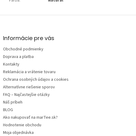
Farba
:
Natural
Z
á
p
ä
Informácie pre vás
t
Obchodné podmienky
i
e
Doprava a platba
Kontakty
Reklamácia a vrátenie tovaru
Ochrana osobných údajov a cookies
Alternatívne riešenie sporov
FAQ – Najčastejšie otázky
Náš príbeh
BLOG
Ako nakupovať na marTee.sk?
Hodnotenie obchodu
Moja objednávka