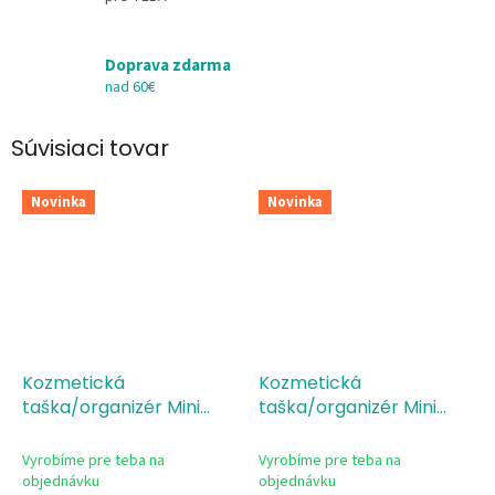
Doprava zdarma
nad 60€
Súvisiaci tovar
Novinka
Novinka
Kozmetická
Kozmetická
taška/organizér Mini
taška/organizér Mini
Drobnosti skvelej
Zošitový dizajn pre
učiteľky
učiteľa
Vyrobíme pre teba na
Vyrobíme pre teba na
objednávku
objednávku