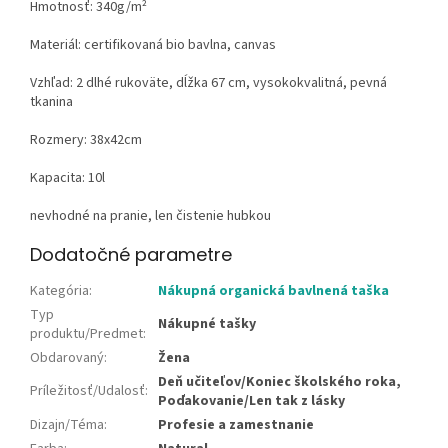
Hmotnosť: 340g/m²
Materiál: certifikovaná
bio bavlna
,
canvas
Vzhľad: 2 dlhé rukoväte, dĺžka 67 cm, vysokokvalitná, pevná
tkanina
Rozmery: 38x42cm
Kapacita: 10l
nevhodné na pranie, len čistenie hubkou
Dodatočné parametre
Kategória
:
Nákupná organická bavlnená taška
Typ
Nákupné tašky
produktu/Predmet
:
Obdarovaný
:
Žena
Deň učiteľov/Koniec školského roka,
Príležitosť/Udalosť
:
Poďakovanie/Len tak z lásky
Dizajn/Téma
:
Profesie a zamestnanie