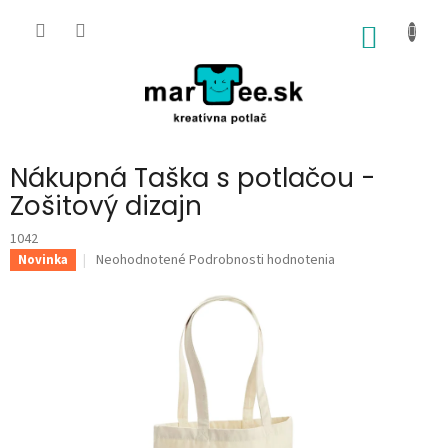
Prejsť
na
NÁKU
obsah
KOŠÍK
Nákupná Taška s potlačou -
Zošitový dizajn
1042
Priemerné
Neohodnotené
Podrobnosti hodnotenia
Novinka
hodnotenie
produktu
je
0,0
z
5
hviezdičiek.