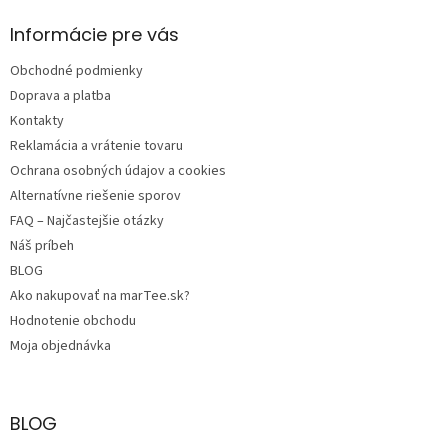
p
ä
Informácie pre vás
t
Obchodné podmienky
i
e
Doprava a platba
Kontakty
Reklamácia a vrátenie tovaru
Ochrana osobných údajov a cookies
Alternatívne riešenie sporov
FAQ – Najčastejšie otázky
Náš príbeh
BLOG
Ako nakupovať na marTee.sk?
Hodnotenie obchodu
Moja objednávka
BLOG