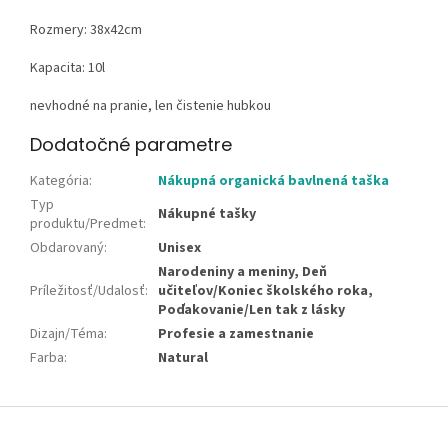
Rozmery: 38x42cm
Kapacita: 10l
nevhodné na pranie, len čistenie hubkou
Dodatočné parametre
Kategória
:
Nákupná organická bavlnená taška
Typ
Nákupné tašky
produktu/Predmet
:
Obdarovaný
:
Unisex
Narodeniny a meniny, Deň
Príležitosť/Udalosť
:
učiteľov/Koniec školského roka,
Poďakovanie/Len tak z lásky
Dizajn/Téma
:
Profesie a zamestnanie
Farba
:
Natural
Z
á