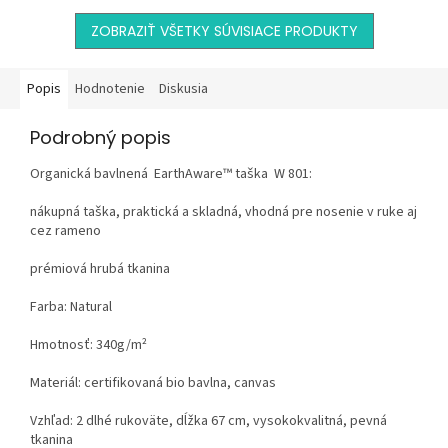
ZOBRAZIŤ VŠETKY SÚVISIACE PRODUKTY
Popis
Hodnotenie
Diskusia
Podrobný popis
Organická bavlnená EarthAware™ taška W 801:
nákupná taška, praktická a skladná, vhodná pre nosenie v ruke aj
cez rameno
prémiová hrubá tkanina
Farba: Natural
Hmotnosť: 340g/m²
Materiál: certifikovaná
bio bavlna
,
canvas
Vzhľad: 2 dlhé rukoväte, dĺžka 67 cm, vysokokvalitná, pevná
tkanina