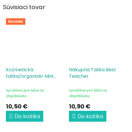
Súvisiaci tovar
Novinka
Kozmetická
Nákupná Taška Best
taška/organizér Mini
Teacher
Zošitový dizajn pre
učiteľa
Vyrobíme pre teba na
Vyrobíme pre teba na
objednávku
objednávku
10,50 €
10,90 €
Do košíka
Do košíka