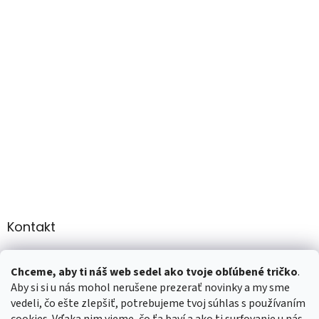
Kontakt
info
@
martee.sk
Chceme, aby ti náš web sedel ako tvoje obľúbené tričko
.
+421 907947783
Aby si si u nás mohol nerušene prezerať novinky a my sme
vedeli, čo ešte zlepšiť, potrebujeme tvoj súhlas s používaním