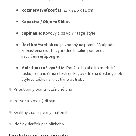
Rozmery (Veľkosť L):
23 x 22,5 x 11 cm
Kapacita / Objem:
5 litrov
Zapínanie:
Kovový zips vo vintage štýle
Údržba:
Výrobok nie je vhodný na pranie. V prípade
znečistenia čistite výhradne lokálne pomocou
navlhčeneej špongie.
Multifunkčné využitie:
Použite ho ako kozmetickú
tašku, organizér na elektroniku, puzdro na doklady alebo
štýlovú tašku na kreatívne potreby.
✨ Priestranný tvar a rozšírené dno
✨ Personalizovaný dizajn
✨ Kvalitný zips a pevný materiál
✨ Ideálny darček pre blízkeho
Dodatočné parametre