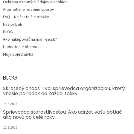
Ochrana osobných údajov a cookies
Alternatívne riešenie sporov
FAQ – Najčastejšie otázky
Náš príbeh
BLOG
Ako nakupovať na marTee.sk?
Hodnotenie obchodu
Moja objednávka
BLOG
Skrotený chaos: Tvoj sprievodca organizáciou, ktorý
vnesie poriadok do každej tašky
14.5.2026
Sprievodca starostlivosťou: Ako udržať vašu potlač
ako novú po celé roky
11.3.2026