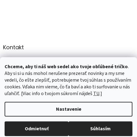
Kontakt
info
@
martee.sk
Chceme, aby ti náš web sedel ako tvoje obľúbené tričko
.
+421 907947783
Aby si si u nás mohol nerušene prezerať novinky a my sme
vedeli, čo ešte zlepšiť, potrebujeme tvoj súhlas s používaním
cookies. Vďaka nim vieme, čo ťa baví a ako ti surfovanie u nás
uľahčiť. [Viac info o tvojom súkromí nájdeš
TU
.]
Vytvoril Shoptet
Nastavenie
Copyright 2026
marTee.sk
. Všetky práva vyhradené.
Upraviť
nastavenie cookies
Odmietnuť
Súhlasím