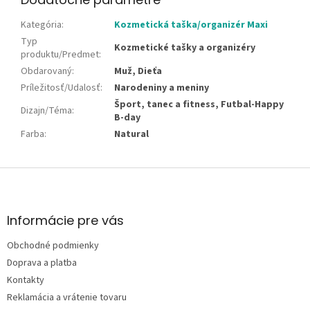
Kategória
:
Kozmetická taška/organizér Maxi
Typ
Kozmetické tašky a organizéry
produktu/Predmet
:
Obdarovaný
:
Muž, Dieťa
Príležitosť/Udalosť
:
Narodeniny a meniny
Šport, tanec a fitness, Futbal-Happy
Dizajn/Téma
:
B-day
Farba
:
Natural
Z
á
p
ä
Informácie pre vás
t
Obchodné podmienky
i
e
Doprava a platba
Kontakty
Reklamácia a vrátenie tovaru