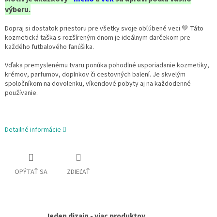
výberu.
Dopraj si dostatok priestoru pre všetky svoje obľúbené veci
💛
Táto
kozmetická taška s rozšíreným dnom je ideálnym darčekom pre
každého futbalového fanúšika.
Vďaka premyslenému tvaru ponúka pohodlné usporiadanie kozmetiky,
krémov, parfumov, doplnkov či cestovných balení. Je skvelým
spoločníkom na dovolenku, víkendové pobyty aj na každodenné
používanie.
Detailné informácie
OPÝTAŤ SA
ZDIEĽAŤ
Jeden dizajn - viac produktov