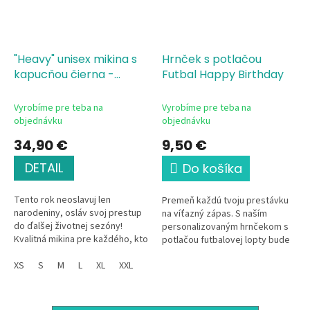
"Heavy" unisex mikina s
Hrnček s potlačou
kapucňou čierna -
Futbal Happy Birthday
Futbal Happy Birthday
Vyrobíme pre teba na
Vyrobíme pre teba na
objednávku
objednávku
34,90 €
9,50 €
DETAIL
Do košíka
Tento rok neoslavuj len
Premeň každú tvoju prestávku
narodeniny, osláv svoj prestup
na víťazný zápas. S naším
do ďalšej životnej sezóny!
personalizovaným hrnčekom s
Kvalitná mikina pre každého, kto
potlačou futbalovej lopty bude
vie, že futbal nie je len hra, ale
aj pitie kávy či čaju poriadna
životný štýl. Pohodlná,...
XS
S
M
L
XL
XXL
zábava. Či už si práve na...