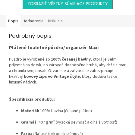
ZOBRAZIŤ VŠETKY SÚVISIACE PRODUKTY
Popis
Hodnotenie
Diskusia
Podrobný popis
Plátené toaletné púzdro/ organizér Maxi
Puzdro je vyrobené zo
100% česanej bavlny
, ktorá je veľmi
príjemná na dotyk, no zároveň dostatočne hrubá, aby držala tvar
a chránila svoj obsah. Otváranie a zatváranie zabezpečuje
kvalitný
kovový zips vo Vintage štýle
, ktorý dodáva taške
luxusný nádych.
Špecifikácia produktu:
Materiál:
100% bavlna (česané plátno)
Gramáž:
407 g/m² (vysoká pevnosť a dlhá životnosť)
Farba:
Natural (prírodná krémová)