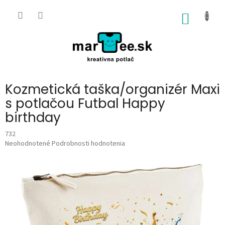
Prejsť
na
NÁKU
obsah
KOŠÍK
Kozmetická taška/organizér Maxi
s potlačou Futbal Happy
birthday
732
Priemerné
Neohodnotené
Podrobnosti hodnotenia
hodnotenie
produktu
je
0,0
z
5
hviezdičiek.