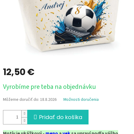
12,50 €
Jednotková
Vyrobíme pre teba na objednávku
cena:
Môžeme doručiť do:
18.8.2026
Možnosti doručenia
Pridať do košíka
Motív je ukážkový -
meno
a
vek
sa upraví podľa vášho