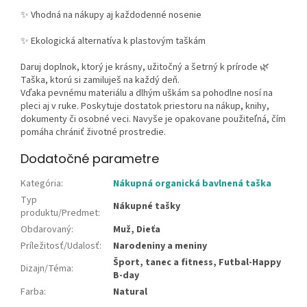
✨
Vhodná na nákupy aj každodenné nosenie
✨
Ekologická alternatíva k plastovým taškám
Daruj doplnok, ktorý je krásny, užitočný a šetrný k prírode
🌿
Taška, ktorú si zamiluješ na každý deň.
Vďaka pevnému materiálu a dlhým uškám sa pohodlne nosí na
pleci aj v ruke. Poskytuje dostatok priestoru na nákup, knihy,
dokumenty či osobné veci. Navyše je opakovane použiteľná, čím
pomáha chrániť životné prostredie.
Dodatočné parametre
Kategória
:
Nákupná organická bavlnená taška
Typ
Nákupné tašky
produktu/Predmet
:
Obdarovaný
:
Muž, Dieťa
Príležitosť/Udalosť
:
Narodeniny a meniny
Šport, tanec a fitness, Futbal-Happy
Dizajn/Téma
:
B-day
Farba
:
Natural