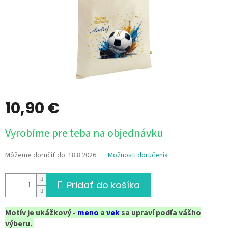
10,90 €
Jednotková
Vyrobíme pre teba na objednávku
cena:
Môžeme doručiť do:
18.8.2026
Možnosti doručenia
Pridať do košíka
Motív je ukážkový -
meno
a
vek
sa upraví podľa vášho
výberu.