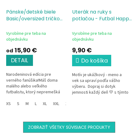
Pánske/detské biele
Uterák na ruky s
Basic/oversized tričko
potlačou - Futbal Happy
Futbalový fanúšik
Birthday
Vyrobíme pre teba na
Vyrobíme pre teba na
objednávku
objednávku
15,90 €
9,90 €
od
DETAIL
Do košíka
Narodeninová edícia pre
Motív je ukážkový - meno a
verného fanúšika!Máš doma
vek sa upraví podľa vášho
malého alebo veľkého
výberu. Dopraj si dotyk
futbalistu, ktorý nepremešká
jemnosti každý deň 💛 s týmto
žiaden zápas a najlepšie sa cíti
mäkkým a príjemným uterákom,
na trávniku s loptou pri nohe?
XS
S
M
L
XL
XXL
134
146
152
ktorý je vhodný pre malého aj...
Toto tričko...
ZOBRAZIŤ VŠETKY SÚVISIACE PRODUKTY