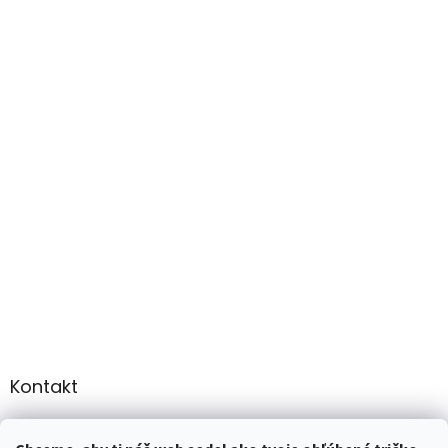
Kontakt
info
@
martee.sk