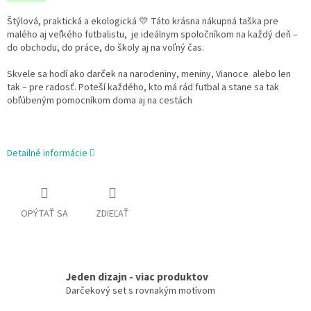
Štýlová, praktická a ekologická
💛
Táto krásna nákupná taška pre
malého aj veľkého futbalistu, je ideálnym spoločníkom na každý deň –
do obchodu, do práce, do školy aj na voľný čas.
Skvele sa hodí ako darček na narodeniny, meniny, Vianoce alebo len
tak – pre radosť. Poteší každého, kto má rád futbal a stane sa tak
obľúbeným pomocníkom doma aj na cestách
Detailné informácie
OPÝTAŤ SA
ZDIEĽAŤ
Jeden dizajn - viac produktov
Darčekový set s rovnakým motívom