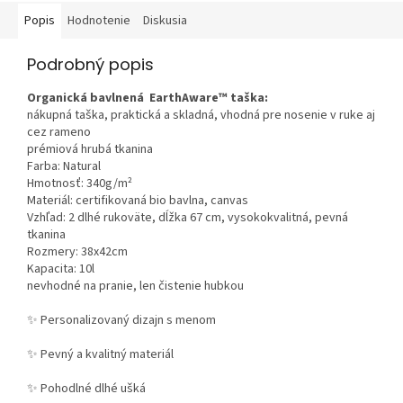
Popis
Hodnotenie
Diskusia
Podrobný popis
Organická bavlnená EarthAware™ taška:
nákupná taška, praktická a skladná, vhodná pre nosenie v ruke aj
cez rameno
prémiová hrubá tkanina
Farba: Natural
Hmotnosť: 340g/m²
Materiál: certifikovaná
bio bavlna
,
canvas
Vzhľad: 2 dlhé rukoväte, dĺžka 67 cm, vysokokvalitná, pevná
tkanina
Rozmery: 38x42cm
Kapacita: 10l
nevhodné na pranie, len čistenie hubkou
✨
Personalizovaný dizajn s menom
✨
Pevný a kvalitný materiál
✨
Pohodlné dlhé ušká