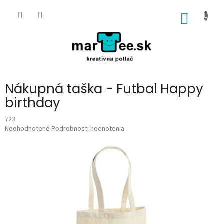
Prejsť
na
NÁKU
obsah
KOŠÍK
Nákupná taška - Futbal Happy
birthday
723
Priemerné
Neohodnotené
Podrobnosti hodnotenia
hodnotenie
produktu
je
0,0
z
5
hviezdičiek.