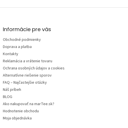
Z
á
p
ä
Informácie pre vás
t
Obchodné podmienky
i
e
Doprava a platba
Kontakty
Reklamácia a vrátenie tovaru
Ochrana osobných údajov a cookies
Alternatívne riešenie sporov
FAQ – Najčastejšie otázky
Náš príbeh
BLOG
Ako nakupovať na marTee.sk?
Hodnotenie obchodu
Moja objednávka