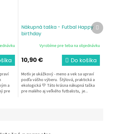
Ďalší
-
Nákupná taška - Futbal Happy
produkt
birthday
jednávku
Vyrobíme pre teba na objednávku
10,90 €
ošíka
Do košíka
praví
Motív je ukážkový - meno a vek sa upraví
k
podľa vášho výberu. Štýlová, praktická a
kým a
ekologická 💛 Táto krásna nákupná taška
ný pre
pre malého aj veľkého futbalistu, je...