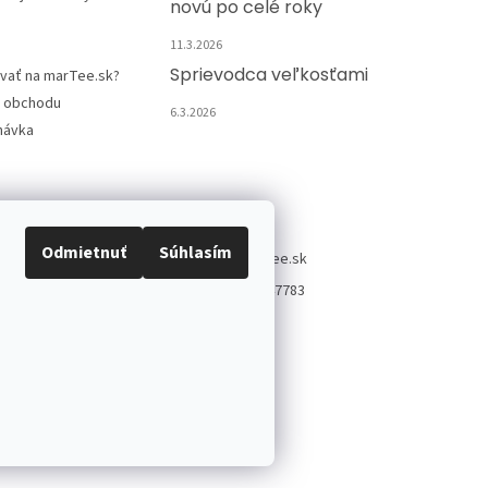
novú po celé roky
11.3.2026
Sprievodca veľkosťami
vať na marTee.sk?
 obchodu
6.3.2026
návka
Kontakt
Odmietnuť
Súhlasím
info
@
martee.sk
+421 907947783
viť nastavenie cookies