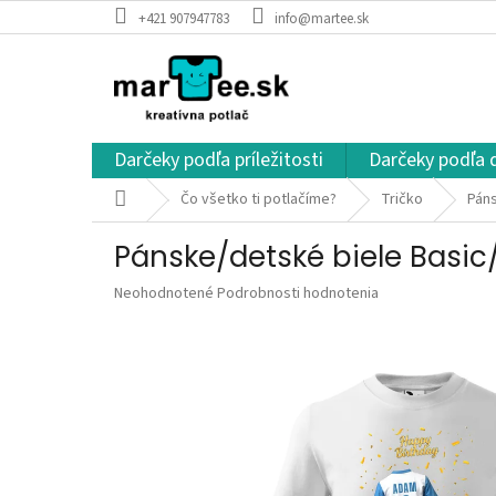
Prejsť
+421 907947783
info@martee.sk
na
obsah
Darčeky podľa príležitosti
Darčeky podľa 
Domov
Čo všetko ti potlačíme?
Tričko
Páns
Pánske/detské biele Basic/
Priemerné
Neohodnotené
Podrobnosti hodnotenia
hodnotenie
produktu
je
0,0
z
5
hviezdičiek.