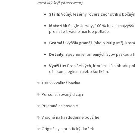
mestský štýl (streetwear).
Strih:
Voľný, ležérny "oversized" strih s bočn
Materiál:
Single Jersey, 100 % bavlna najvyšše
pre naše trvácne martee potlače.
Gramáž:
Vyššia gramáž (okolo 200 g/m²), ktorá
Detaily:
Spevnenie ramenných švov páskou a hl
Využitie:
Pre všetkých, ktorí milujú slobodu po
džínsom, legínam alebo šortkám.
✨ 100 % kvalitná bavlna
✨ Personalizovaný dizajn
✨ Príjemné na nosenie
✨ Vhodné na každodenné použitie
✨ Originálny a praktický darček