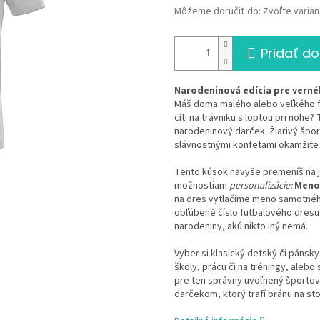
Môžeme doručiť do:
Zvoľte varian
Pridať do
Narodeninová edícia pre verné
Máš doma malého alebo veľkého fu
cíti na trávniku s loptou pri nohe?
narodeninový darček. Žiarivý špo
slávnostnými konfetami okamžite 
Tento kúsok navyše premeníš na 
možnostiam
personalizácie:
Meno
na dres vytlačíme meno samotné
obľúbené číslo futbalového dresu a
narodeniny, akú nikto iný nemá.
Vyber si klasický detský či pánsk
školy, prácu či na tréningy, alebo 
pre ten správny uvoľnený športov
darčekom, ktorý trafí bránu na st