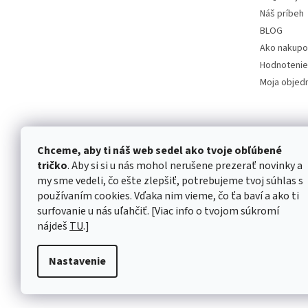
Náš príbeh
BLOG
Ako nakupo
Hodnotenie
Moja objed
Chceme, aby ti náš web sedel ako tvoje obľúbené
tričko
. Aby si si u nás mohol nerušene prezerať novinky a
my sme vedeli, čo ešte zlepšiť, potrebujeme tvoj súhlas s
používaním cookies. Vďaka nim vieme, čo ťa baví a ako ti
surfovanie u nás uľahčiť. [Viac info o tvojom súkromí
nájdeš
TU
.]
Nastavenie
Copyright 2026
marTee.sk
. Všetky práva vyhradené.
Upra