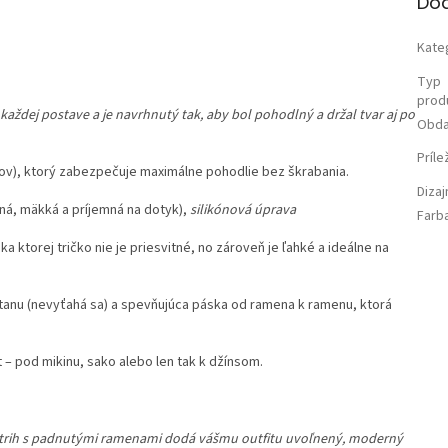
Do
Kate
Typ
prod
 každej postave a je navrhnutý tak, aby bol pohodlný a držal tvar aj po
Obda
Príle
v), ktorý zabezpečuje maximálne pohodlie bez škrabania.
Diza
ná, mäkká a príjemná na dotyk),
silikónová úprava
Farb
 ktorej tričko nie je priesvitné, no zároveň je ľahké a ideálne na
tanu (nevyťahá sa) a spevňujúca páska od ramena k ramenu, ktorá
 – pod mikinu, sako alebo len tak k džínsom.
strih s padnutými ramenami dodá vášmu outfitu uvoľnený, moderný