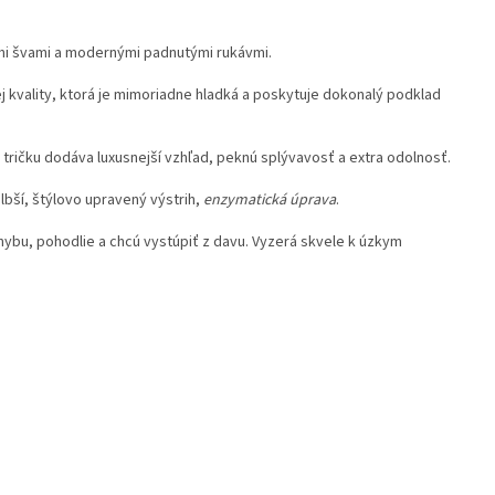
ými švami a modernými padnutými rukávmi.
j kvality, ktorá je mimoriadne hladká a poskytuje dokonalý podklad
 tričku dodáva luxusnejší vzhľad, peknú splývavosť a extra odolnosť.
bší, štýlovo upravený výstrih,
enzymatická úprava
.
hybu, pohodlie a chcú vystúpiť z davu. Vyzerá skvele k úzkym