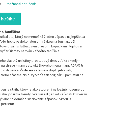
t
Možnosti doručenia
 košíka
ho fanúšika!
tbalistu, ktorý nepremešká žiaden zápas a najlepšie sa
 Toto tričko je dokonalou prihrávkou na ten najlepší
rtový dizajn s futbalovým dresom, kopačkami, loptou a
vyčarí úsmev na tvári každého fanúšika.
jeho vlastný unikátny prestupový dres vďaka skvelým
 na drese
– namiesto ukážkového mena (napr. ADAM) ti
ho oslávenca.
Číslo na želanie
– doplň jeho vek,
lebo šťastné číslo. Vytvoríš tak originálnu pamiatku na
y
basic strih
, ktorý je ako stvorený na bežné nosenie do
siahni po ultra trendy
oversized
(len od veľkosti XS) verzii
ý vibe na domáce sledovanie zápasov. Skóruj s
o percent!