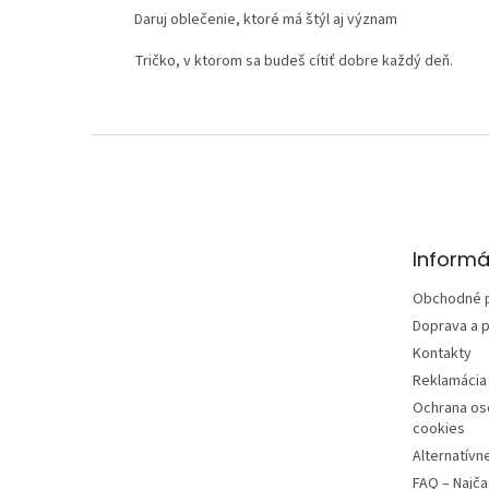
Daruj oblečenie, ktoré má štýl aj význam
Tričko, v ktorom sa budeš cítiť dobre každý deň.
Z
á
p
ä
t
Informá
i
e
Obchodné 
Doprava a p
Kontakty
Reklamácia 
Ochrana os
cookies
Alternatívn
FAQ – Najča