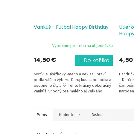
Vankúš - Futbal Happy Birthday
Utierk
Happy
Vyrobíme pre teba na objednávku
14,50 €
4,50
Do košíka
Motív je ukážkový -meno a vek sa upraví
Handričk
podľa vášho výberu. Daruj kúsok pohodlia a
– Darče
osobného štýlu 💛 Tento krásny dekoračný
šampióno
vankúš, vhodný pre malého aj veľkého
narodeni
futbalistu,...
kamoša z
Popis
Hodnotenie
Diskusia