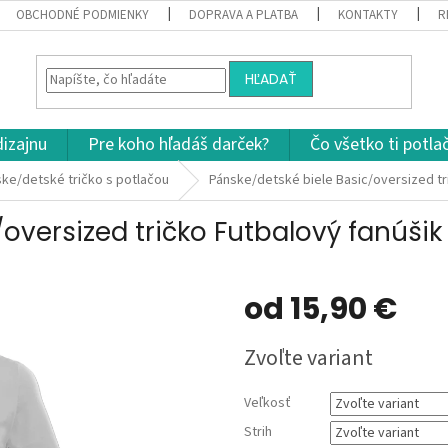
OBCHODNÉ PODMIENKY
DOPRAVA A PLATBA
KONTAKTY
R
HĽADAŤ
dizajnu
Pre koho hľadáš darček?
Čo všetko ti potla
ke/detské tričko s potlačou
Pánske/detské biele Basic/oversized tr
oversized tričko Futbalový fanúšik
od
15,90 €
Jednotková
Zvoľte variant
cena:
Veľkosť
Strih