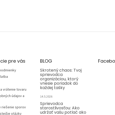
cie pre vás
BLOG
Facebo
Skrotený chaos: Tvoj
podmienky
sprievodca
latba
organizáciou, ktorý
vnesie poriadok do
každej tašky
a vrátenie tovaru
obných údajov a
14.5.2026
Sprievodca
e riešenie sporov
starostlivosťou: Ako
udržať vašu potlač ako
stejšie otázky