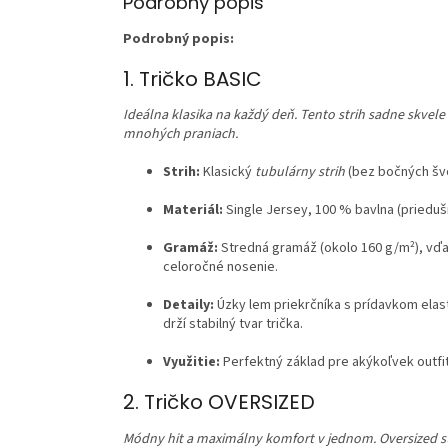
Podrobný popis
Podrobný popis:
1. Tričko BASIC
Ideálna klasika na každý deň. Tento strih sadne skvele
mnohých praniach.
Strih:
Klasický
tubulárny strih
(bez bočných švo
Materiál:
Single Jersey, 100 % bavlna (prieduš
Gramáž:
Stredná gramáž (okolo 160 g/m²), vďaka
celoročné nosenie.
Detaily:
Úzky lem priekrčníka s prídavkom elas
drží stabilný tvar trička.
Využitie:
Perfektný základ pre akýkoľvek outfit
2. Tričko OVERSIZED
Módny hit a maximálny komfort v jednom. Oversized 