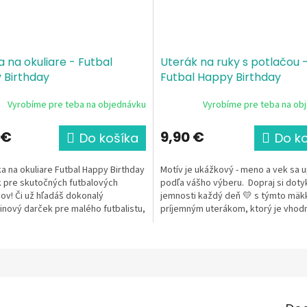
a na okuliare - Futbal
Uterák na ruky s potlačou 
 Birthday
Futbal Happy Birthday
Vyrobíme pre teba na objednávku
Vyrobíme pre teba na ob
 €
9,90 €
Do košíka
Do k
a na okuliare Futbal Happy Birthday
Motív je ukážkový - meno a vek sa u
k pre skutočných futbalových
podľa vášho výberu. Dopraj si doty
v! Či už hľadáš dokonalý
jemnosti každý deň 💛 s týmto mäk
nový darček pre malého futbalistu,
príjemným uterákom, ktorý je vhod
 tímu, alebo...
malého aj...