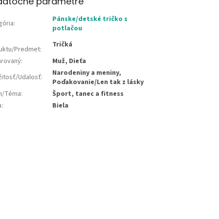
datočné parametre
Pánske/detské tričko s
gória
:
potlačou
Tričká
uktu/Predmet
:
rovaný
:
Muž, Dieťa
Narodeniny a meniny,
žitosť/Udalosť
:
Poďakovanie/Len tak z lásky
jn/Téma
:
Šport, tanec a fitness
a
:
Biela