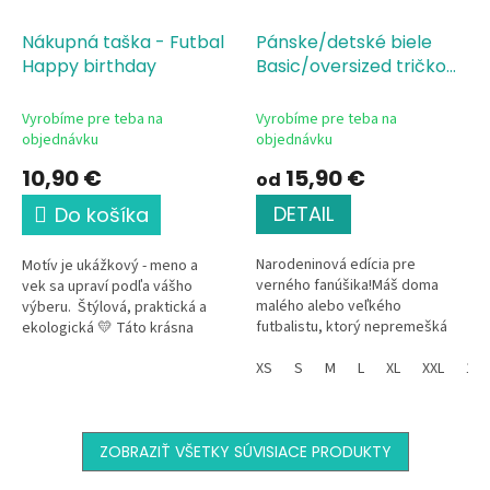
Nákupná taška - Futbal
Pánske/detské biele
Happy birthday
Basic/oversized tričko
Futbalový fanúšik
Vyrobíme pre teba na
Vyrobíme pre teba na
objednávku
objednávku
10,90 €
15,90 €
od
DETAIL
Do košíka
Narodeninová edícia pre
Motív je ukážkový - meno a
verného fanúšika!Máš doma
vek sa upraví podľa vášho
malého alebo veľkého
výberu. Štýlová, praktická a
futbalistu, ktorý nepremešká
ekologická 💛 Táto krásna
žiaden zápas a najlepšie sa cíti
nákupná taška pre malého aj
na trávniku s loptou pri nohe?
XS
S
M
L
XL
XXL
134
veľkého futbalistu, je...
Toto tričko...
ZOBRAZIŤ VŠETKY SÚVISIACE PRODUKTY