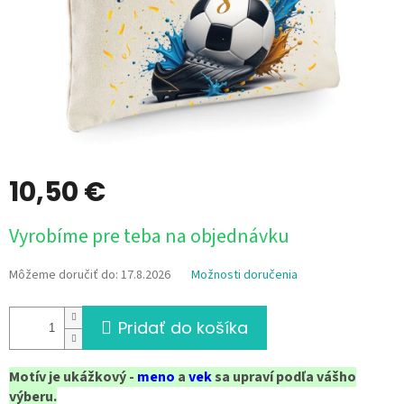
10,50 €
Jednotková
Vyrobíme pre teba na objednávku
cena:
Môžeme doručiť do:
17.8.2026
Možnosti doručenia
Pridať do košíka
Motív je ukážkový -
meno
a
vek
sa upraví podľa vášho
výberu.