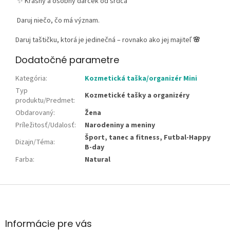
✨ Krásny a osobný darček od srdca
Daruj niečo, čo má význam.
Daruj taštičku, ktorá je jedinečná – rovnako ako jej majiteľ
🌸
Dodatočné parametre
Kategória
:
Kozmetická taška/organizér Mini
Typ
Kozmetické tašky a organizéry
produktu/Predmet
:
Obdarovaný
:
Žena
Príležitosť/Udalosť
:
Narodeniny a meniny
Šport, tanec a fitness, Futbal-Happy
Dizajn/Téma
:
B-day
Farba
:
Natural
Z
á
p
ä
Informácie pre vás