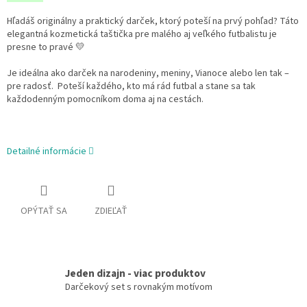
Hľadáš originálny a praktický darček, ktorý poteší na prvý pohľad? Táto
elegantná kozmetická taštička pre malého aj veľkého futbalistu je
presne to pravé
💛
Je ideálna ako darček na narodeniny, meniny, Vianoce alebo len tak –
pre radosť. Poteší každého, kto má rád futbal a stane sa tak
každodenným pomocníkom doma aj na cestách.
Detailné informácie
OPÝTAŤ SA
ZDIEĽAŤ
Jeden dizajn - viac produktov
Darčekový set s rovnakým motívom