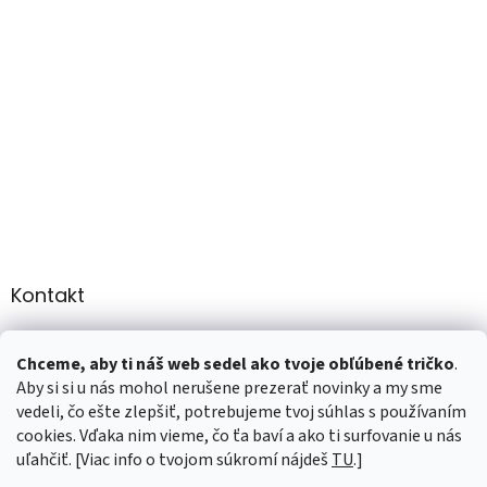
Kontakt
info
@
martee.sk
Chceme, aby ti náš web sedel ako tvoje obľúbené tričko
.
+421 907947783
Aby si si u nás mohol nerušene prezerať novinky a my sme
vedeli, čo ešte zlepšiť, potrebujeme tvoj súhlas s používaním
cookies. Vďaka nim vieme, čo ťa baví a ako ti surfovanie u nás
uľahčiť. [Viac info o tvojom súkromí nájdeš
TU
.]