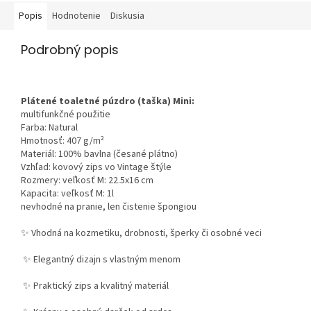
Popis
Hodnotenie
Diskusia
Podrobný popis
Plátené toaletné púzdro (taška) Mini:
multifunkčné použitie
Farba: Natural
Hmotnosť: 407 g/m²
Materiál: 100% bavlna (česané plátno)
Vzhľad: kovový zips vo Vintage štýle
Rozmery: veľkosť M: 22.5x16 cm
Kapacita: veľkosť M: 1l
nevhodné na pranie, len čistenie špongiou
✨ Vhodná na kozmetiku, drobnosti, šperky či osobné veci
✨ Elegantný dizajn s vlastným menom
✨ Praktický zips a kvalitný materiál