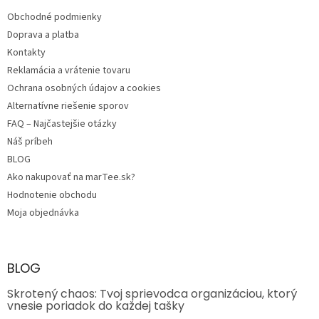
t
Obchodné podmienky
i
e
Doprava a platba
Kontakty
Reklamácia a vrátenie tovaru
Ochrana osobných údajov a cookies
Alternatívne riešenie sporov
FAQ – Najčastejšie otázky
Náš príbeh
BLOG
Ako nakupovať na marTee.sk?
Hodnotenie obchodu
Moja objednávka
BLOG
Skrotený chaos: Tvoj sprievodca organizáciou, ktorý
vnesie poriadok do každej tašky