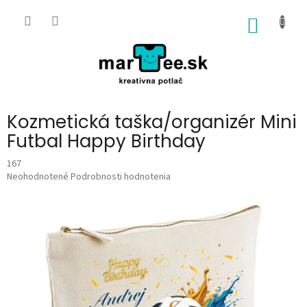
Prejsť
na
NÁKU
obsah
KOŠÍK
Kozmetická taška/organizér Mini
Futbal Happy Birthday
167
Priemerné
Neohodnotené
Podrobnosti hodnotenia
hodnotenie
produktu
je
0,0
z
5
hviezdičiek.