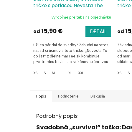
tričko s potlačou Nevesta The
tričko
Bride To-do list
Single Jersey, 100
(Bride
Vyrobíme pre teba na objednávku
% bavlna, silikónová úprava
Jersey
úprav
15,90 €
15
DETAIL
od
od
Už len pár dní do svadby? Zabudni na stres,
Základn
nasaď si úsmev a toto tričko. „Nevesta To-
slobodou
do list“ z dielne marTee.sk kombinuje
od marT
prvotriednu bavlnu so silikónovou úpravou
silikóno
a vtipný...
jasnou re
XS
S
M
L
XL
XXL
XS
S
Popis
Hodnotenie
Diskusia
Podrobný popis
Svadobná „survival“ taška: Dar