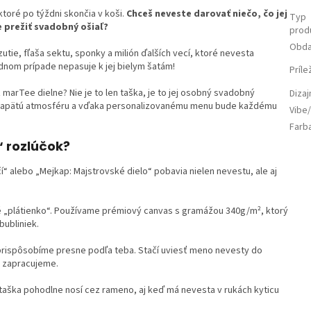
ktoré po týždni skončia v koši.
Chceš neveste darovať niečo, čo jej
Typ
e prežiť svadobný ošiaľ?
prod
Obda
tie, fľaša sektu, sponky a milión ďalších vecí, ktoré nevesta
adnom prípade nepasuje k jej bielym šatám!
Príle
 marTee dielne? Nie je to len taška, je to jej osobný svadobný
Diza
čí napätú atmosféru a vďaka personalizovanému menu bude každému
Vibe/
Farb
“ rozlúčok?
í“ alebo „Mejkap: Majstrovské dielo“ pobavia nielen nevestu, ale aj
é „plátienko“. Používame prémiový canvas s gramážou 340g/m², ktorý
bubliniek.
rispôsobíme presne podľa teba. Stačí uviesť meno nevesty do
o zapracujeme.
taška pohodlne nosí cez rameno, aj keď má nevesta v rukách kyticu