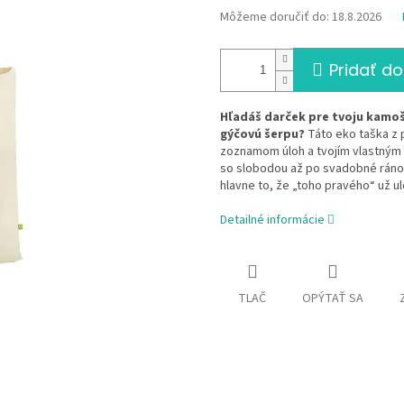
Môžeme doručiť do:
18.8.2026
Pridať do
Hľadáš darček pre tvoju kamošk
gýčovú šerpu?
Táto eko taška z p
zoznamom úloh a tvojím vlastným 
so slobodou až po svadobné ráno.
hlavne to, že „toho pravého“ už ulo
Detailné informácie
TLAČ
OPÝTAŤ SA