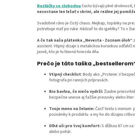
Rozlúčky so slobodou
často bývajú plné drobností, 
nezostane len ležať v skrini, ale reálne jej pomôž
Svadobné ráno je čistý chaos. Mejkap, topánky na prezu
potrebuje mať po ruke. Hádzať to do igelitky? To v ži
A čo tak naša plátenka „Nevesta - Zoznam úloh“
z
asistent. Vtipný dizajn s metalickou korunkou odľah
jasné, kto je tu hlavná hviezda dňa.
Prečo je táto taška „bestsellerom
Vtipný checklist
: Body ako „Prstene: V bezpeč
fotografa pri ranných prípravách.
Bio bavlna, čo niečo vydrží:
Žiadne priesvitn
bezpečne unesie aj ťažšie prezuvky alebo liter 
Tvoje meno na želanie:
Časť textu s menom p
poznámky k produktu a my ho do dizajnu citliv
Dlhé uši pre tvoj komfort:
S dĺžkou 67 cm sa 
alebo pohár.