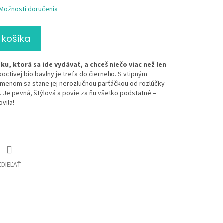
Možnosti doručenia
 košíka
u, ktorá sa ide vydávať, a chceš niečo viac než len
octivej bio bavlny je trefa do čierneho. S vtipným
menom sa stane jej nerozlučnou parťáčkou od rozlúčky
 Je pevná, štýlová a povie za ňu všetko podstatné –
vila!
ZDIEĽAŤ