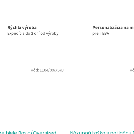
Rýchla výroba
Personalizácia na m
Expedícia do 2 dní od výroby
pre TEBA
Kód:
1104/00/XS/B
K
e biele Basic/Oversized
Nákupná taška s potlačou