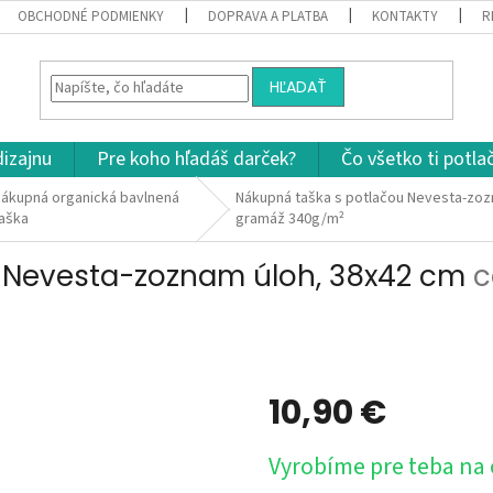
OBCHODNÉ PODMIENKY
DOPRAVA A PLATBA
KONTAKTY
R
HĽADAŤ
dizajnu
Pre koho hľadáš darček?
Čo všetko ti potla
ákupná organická bavlnená
Nákupná taška s potlačou Nevesta-zoz
aška
gramáž 340g/m²
 Nevesta-zoznam úloh, 38x42 cm
c
10,90 €
Jednotková
Vyrobíme pre teba na
cena: