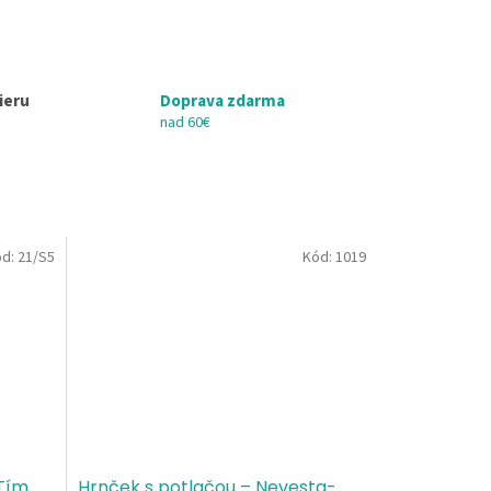
ieru
Doprava zdarma
nad 60€
ód:
21/S5
Kód:
1019
 Tím
Hrnček s potlačou – Nevesta-