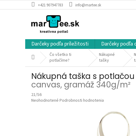
Prejsť
+421 907947783
info@martee.sk
na
obsah
Darčeky podľa príležitosti
Darčeky podľa 
Čo všetko ti
Nákupné
N
Domov
potlačíme?
tašky
t
Nákupná taška s potlačou
canvas, gramáž 340g/m²
21/S6
Priemerné
Neohodnotené
Podrobnosti hodnotenia
hodnotenie
produktu
je
0,0
z
5