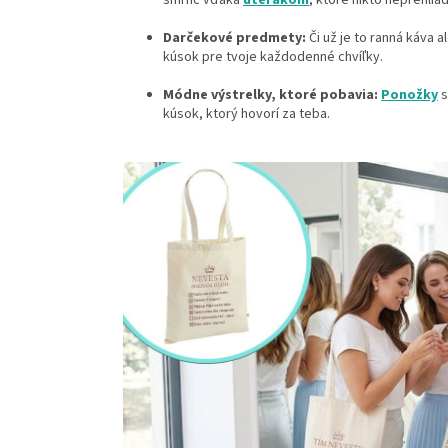
šmrnc vďaka
uterákom
, ktoré nikto neprehlia
Darčekové predmety:
Či už je to ranná káva 
kúsok pre tvoje každodenné chvíľky.
Módne výstrelky, ktoré pobavia:
Ponožky
s
kúsok, ktorý hovorí za teba.