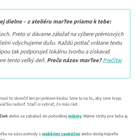
ej dielne – z ateliéru marTee priamo k tebe:
loch. Preto si dávame záležať na výbere prémiových
dielni vdychujeme dušu. Každú potlač vrátane textu
úpou tak podporuješ lokálnu tvorbu a získavaš
re tento veľký deň.
Prečo názov marTee?
Prečítaj
nemusí to skončiť len pri jednom kúsku. Sme tu na to, aby sme tvoju
väčšiu radosť. Stačí si vybrať, čo más rád:
čiek
alebo sa zababuš do pohodlnej
mikiny
. Máme strihy pre teba aj
čku na oázu pohody s
mäkkými vankúšmi
alebo dodaj kúpeľni