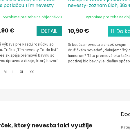
 s potlačou Tím nevesty
nevesty-zoznam úloh, 38x
 team) To-do list
Single
certifikovaná bio bavlna, c
Vyrobíme pre teba na objednávku
Vyrobíme pre teba na ob
, 100 % bavlna, silikónová
gramáž 340g/m²
a
,90 €
10,90 €
DETAIL
Do k
á výbava pre každú rozlúčku so
Si budúca nevesta a chceš svojim
. Tričko „Tím nevesty To-do list“
družičkám povedať „ďakujem“ štýlo
ee.sk spája prémiovú bavlnu so
humorom? Táto prémiová eko taška
vou úpravou a dizajn, ktorý hovorí
poctivej bio bavlny je ideálny spôs
čou....
stmeliť tvoj tím. S...
M
L
XL
XXL
Do
ček, ktorý nevesta fakt využije
Kate