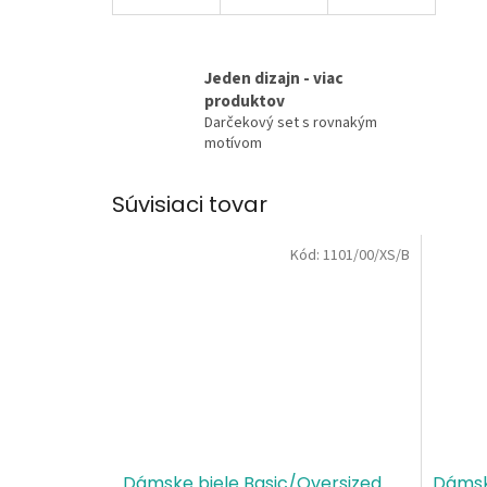
Jeden dizajn - viac
produktov
Darčekový set s rovnakým
motívom
Súvisiaci tovar
Kód:
1101/00/XS/B
Dámske biele Basic/Oversized
Dámsk