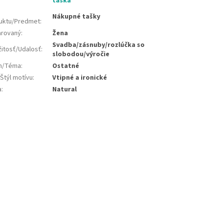
taška
Nákupné tašky
uktu/Predmet
:
rovaný
:
Žena
Svadba/zásnuby/rozlúčka so
žitosť/Udalosť
:
slobodou/výročie
jn/Téma
:
Ostatné
Štýl motívu
:
Vtipné a ironické
a
:
Natural