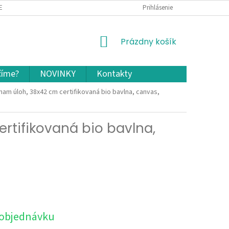
EKLAMÁCIA A VRÁTENIE TOVARU
OCHRANA OSOBNÝCH ÚDAJOV A COOKIES
Prihlásenie
NÁKUPNÝ
Prázdny košík
KOŠÍK
číme?
NOVINKY
Kontakty
nam úloh, 38x42 cm
certifikovaná bio bavlna, canvas,
ertifikovaná bio bavlna,
 objednávku