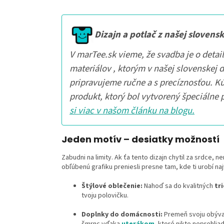
Dizajn a potlač z našej slovensk
V marTee.sk vieme, že svadba je o detai
materiálov , ktorým v našej slovenskej 
pripravujeme ručne a s precíznosťou. K
produkt, ktorý bol vytvorený špeciálne p
si viac v našom článku na blogu.
Jeden motív – desiatky možností
Zabudni na limity. Ak ťa tento dizajn chytil za srdce, 
obľúbenú grafiku preniesli presne tam, kde ti urobí naj
Štýlové oblečenie:
Nahoď sa do kvalitných
tri
tvoju polovičku.
Doplnky do domácnosti:
Premeň svoju obýva