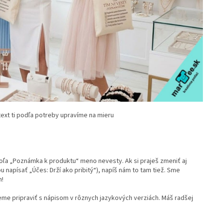
 text ti podľa potreby upravíme na mieru
oľa „Poznámka k produktu“ meno nevesty. Ak si praješ zmeniť aj
napísať „Účes: Drží ako pribitý“), napíš nám to tam tiež. Sme
m!
ieme pripraviť s nápisom v rôznych jazykových verziách. Máš radšej