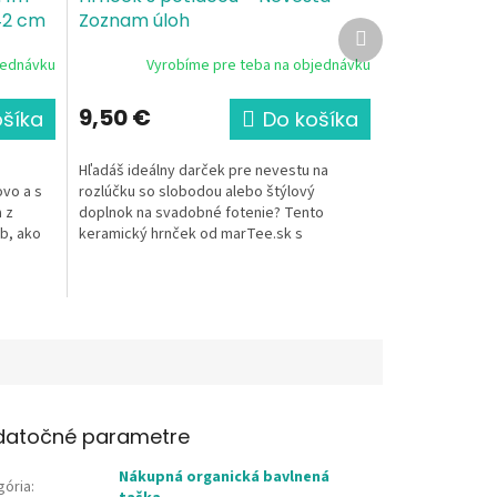
42 cm
Zoznam úloh
Ďalší
anvas,
produkt
jednávku
Vyrobíme pre teba na objednávku
9,50 €
ošíka
Do košíka
Hľadáš ideálny darček pre nevestu na
vo a s
rozlúčku so slobodou alebo štýlový
 z
doplnok na svadobné fotenie? Tento
ob, ako
keramický hrnček od marTee.sk s
ikonickým To-do listom je praktickým...
datočné parametre
Nákupná organická bavlnená
gória
: