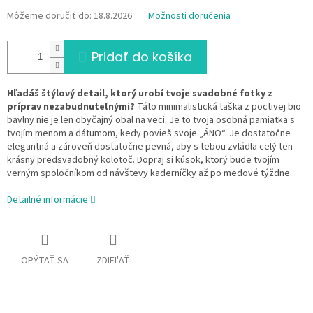
Môžeme doručiť do:
18.8.2026
Možnosti doručenia
Pridať do košíka
Hľadáš štýlový detail, ktorý urobí tvoje svadobné fotky z
príprav nezabudnuteľnými?
Táto minimalistická taška z poctivej bio
bavlny nie je len obyčajný obal na veci. Je to tvoja osobná pamiatka s
tvojím menom a dátumom, kedy povieš svoje „ÁNO“. Je dostatočne
elegantná a zároveň dostatočne pevná, aby s tebou zvládla celý ten
krásny predsvadobný kolotoč. Dopraj si kúsok, ktorý bude tvojím
verným spoločníkom od návštevy kaderníčky až po medové týždne.
Detailné informácie
OPÝTAŤ SA
ZDIEĽAŤ