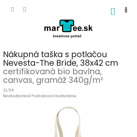
Prejsť
na
NÁKU
obsah
KOŠÍK
Nákupná taška s potlačou
Nevesta-The Bride, 38x42 cm
certifikovaná bio bavlna,
canvas, gramáž 340g/m²
21/S4
Priemerné
Neohodnotené
Podrobnosti hodnotenia
hodnotenie
produktu
je
0,0
z
5
hviezdičiek.