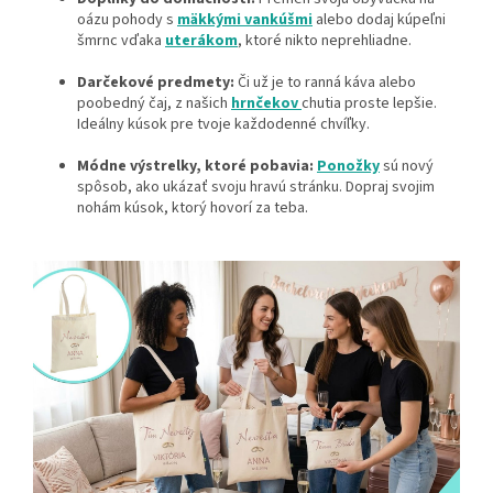
oázu pohody s
mäkkými vankúšmi
alebo dodaj kúpeľni
šmrnc vďaka
uterákom
, ktoré nikto neprehliadne.
Darčekové predmety:
Či už je to ranná káva alebo
poobedný čaj, z našich
hrnčekov
chutia proste lepšie.
Ideálny kúsok pre tvoje každodenné chvíľky.
Módne výstrelky, ktoré pobavia:
Ponožky
sú nový
spôsob, ako ukázať svoju hravú stránku. Dopraj svojim
nohám kúsok, ktorý hovorí za teba.