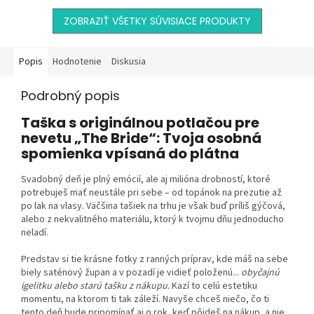
ZOBRAZIŤ VŠETKY SÚVISIACE PRODUKTY
Popis
Hodnotenie
Diskusia
Podrobný popis
Taška s originálnou potlačou pre
nevetu „The Bride“: Tvoja osobná
spomienka vpísaná do plátna
Svadobný deň je plný emócií, ale aj milióna drobností, ktoré
potrebuješ mať neustále pri sebe – od topánok na prezutie až
po lak na vlasy. Väčšina tašiek na trhu je však buď príliš gýčová,
alebo z nekvalitného materiálu, ktorý k tvojmu dňu jednoducho
neladí.
Predstav si tie krásne fotky z ranných príprav, kde máš na sebe
biely saténový župan a v pozadí je vidieť položenú...
obyčajnú
igelitku alebo starú tašku z nákupu.
Kazí to celú estetiku
momentu, na ktorom ti tak záleží. Navyše chceš niečo, čo ti
tento deň bude pripomínať aj o rok, keď pôjdeš na nákup, a nie