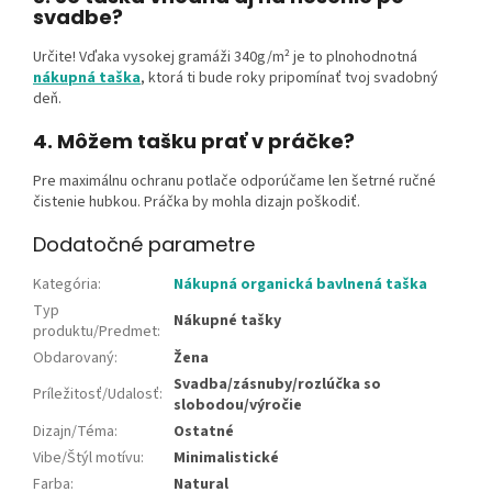
svadbe?
Určite! Vďaka vysokej gramáži 340g/m² je to plnohodnotná
nákupná taška
, ktorá ti bude roky pripomínať tvoj svadobný
deň.
4. Môžem tašku prať v práčke?
Pre maximálnu ochranu potlače odporúčame len šetrné ručné
čistenie hubkou. Práčka by mohla dizajn poškodiť.
Dodatočné parametre
Kategória
:
Nákupná organická bavlnená taška
Typ
Nákupné tašky
produktu/Predmet
:
Obdarovaný
:
Žena
Svadba/zásnuby/rozlúčka so
Príležitosť/Udalosť
:
slobodou/výročie
Dizajn/Téma
:
Ostatné
Vibe/Štýl motívu
:
Minimalistické
Farba
:
Natural