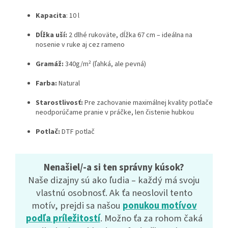
Kapacita
: 10 l
Dĺžka uší:
2 dlhé rukoväte, dĺžka 67 cm – ideálna na
nosenie v ruke aj cez rameno
Gramáž:
340g/m² (ľahká, ale pevná)
Farba:
Natural
Starostlivosť:
Pre zachovanie maximálnej kvality potlače
neodporúčame pranie v práčke, len čistenie hubkou
Potlač:
DTF potlač
Nenašiel/-a si ten správny kúsok?
Naše dizajny sú ako ľudia – každý má svoju
vlastnú osobnosť. Ak ťa neoslovil tento
motív, prejdi sa našou
ponukou motívov
podľa príležitostí
. Možno ťa za rohom čaká