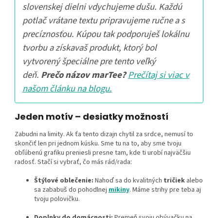
slovenskej dielni vdychujeme dušu. Každú
potlač vrátane textu pripravujeme ručne a s
precíznosťou. Kúpou tak podporuješ lokálnu
tvorbu a získavaš produkt, ktorý bol
vytvorený špeciálne pre tento veľký
deň.
Prečo názov marTee?
Prečítaj si viac v
našom článku na blogu.
Jeden motív – desiatky možností
Zabudni na limity. Ak ťa tento dizajn chytil za srdce, nemusí to
skončiť len pri jednom kúsku. Sme tu na to, aby sme tvoju
obľúbenú grafiku preniesli presne tam, kde ti urobí najväčšiu
radosť. Stačí si vybrať, čo más rád/rada:
Štýlové oblečenie:
Nahoď sa do kvalitných
tričiek
alebo
sa zababuš do pohodlnej
mikiny
. Máme strihy pre teba aj
tvoju polovičku.
Doplnky do domácnosti:
Premeň svoju obývačku na