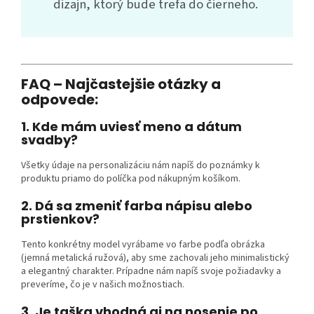
dizajn, ktorý bude trefa do čierneho.
FAQ – Najčastejšie otázky a
odpovede:
1. Kde mám uviesť meno a dátum
svadby?
Všetky údaje na personalizáciu nám napíš do poznámky k
produktu priamo do políčka pod nákupným košíkom.
2. Dá sa zmeniť farba nápisu alebo
prstienkov?
Tento konkrétny model vyrábame vo farbe podľa obrázka
(jemná metalická ružová), aby sme zachovali jeho minimalistický
a elegantný charakter. Prípadne nám napíš svoje požiadavky a
preveríme, čo je v našich možnostiach.
3. Je taška vhodná aj na nosenie po