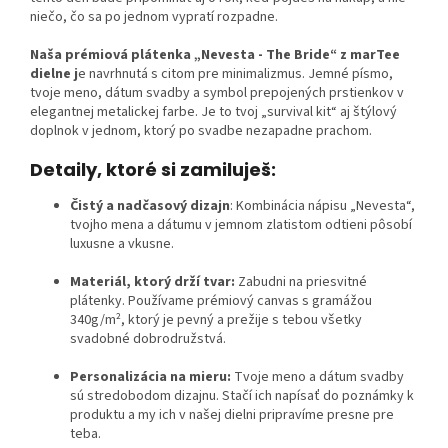
niečo, čo sa po jednom vypratí rozpadne.
Naša prémiová plátenka „Nevesta - The Bride“ z marTee
dielne j
e navrhnutá s citom pre minimalizmus. Jemné písmo,
tvoje meno, dátum svadby a symbol prepojených prstienkov v
elegantnej metalickej farbe. Je to tvoj „survival kit“ aj štýlový
doplnok v jednom, ktorý po svadbe nezapadne prachom.
Detaily, ktoré si zamiluješ:
Čistý a nadčasový dizajn
: Kombinácia nápisu „Nevesta“,
tvojho mena a dátumu v jemnom zlatistom odtieni pôsobí
luxusne a vkusne.
Materiál, ktorý drží tvar:
Zabudni na priesvitné
plátenky. Používame prémiový canvas s gramážou
340g/m², ktorý je pevný a prežije s tebou všetky
svadobné dobrodružstvá.
Personalizácia na mieru:
Tvoje meno a dátum svadby
sú stredobodom dizajnu. Stačí ich napísať do poznámky k
produktu a my ich v našej dielni pripravíme presne pre
teba.