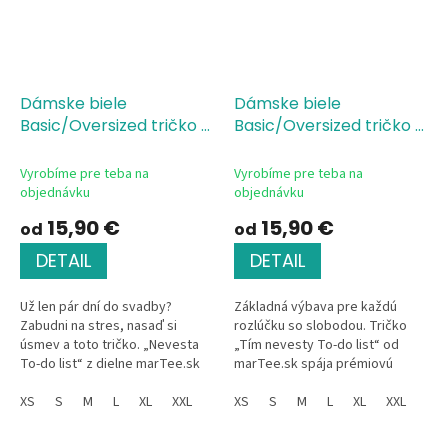
Dámske biele
Dámske biele
Basic/Oversized tričko s
Basic/Oversized tričko s
potlačou Nevesta The
potlačou Tím nevesty
Bride To-do list
Single
(Bride team) To-do list
Vyrobíme pre teba na
Vyrobíme pre teba na
Jersey, 100 % bavlna,
Single Jersey, 100 %
objednávku
objednávku
silikónová úprava
bavlna, silikónová
15,90 €
15,90 €
od
od
úprava
DETAIL
DETAIL
Už len pár dní do svadby?
Základná výbava pre každú
Zabudni na stres, nasaď si
rozlúčku so slobodou. Tričko
úsmev a toto tričko. „Nevesta
„Tím nevesty To-do list“ od
To-do list“ z dielne marTee.sk
marTee.sk spája prémiovú
kombinuje prvotriednu bavlnu
bavlnu so silikónovou úpravou a
so silikónovou úpravou a
XS
S
M
L
XL
XXL
dizajn, ktorý hovorí jasnou
XS
S
M
L
XL
XXL
vtipný...
rečou....