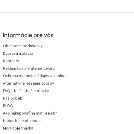
Z
á
p
ä
Informácie pre vás
t
Obchodné podmienky
i
e
Doprava a platba
Kontakty
Reklamácia a vrátenie tovaru
Ochrana osobných údajov a cookies
Alternatívne riešenie sporov
FAQ – Najčastejšie otázky
Náš príbeh
BLOG
Ako nakupovať na marTee.sk?
Hodnotenie obchodu
Moja objednávka