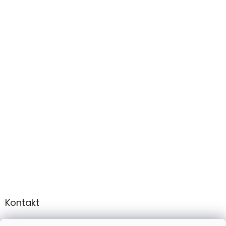
Kontakt
info
@
martee.sk