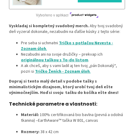
Vyskladaj si kompletný svadobný merch.
Aby tvoj svadobný
deň vyzeral dokonale, nezabudni na ďalšie kúsky z tejto série:
Pre seba si uchmatni
Tričko s potlačou Nevesta -
Zoznam úloh
.
Nezabudni ani na svoje družičky – prekvap ich
originálnou taškou s To-do listom
.
A ak chceš, aby s vami ladil aj ten tvoj „pán Dokonalý“,
pozri si
Tričko Ženích - Zoznam úloh
.
Dopraj si tento malý detail v podobe tašky s
minimalistickým dizajnom, ktorý urobí tvoj deň ešte
výnimočnejším. Hoď si svoju tašku do košíka ešte dnes!
Technické parametre a vlastnosti:
Materiál:
100% certifikovaná bio bavlna (pevná a odolná
tkanina) –EarthAware™ taška W 801, canvas
Rozmery:
38 x 42 cm