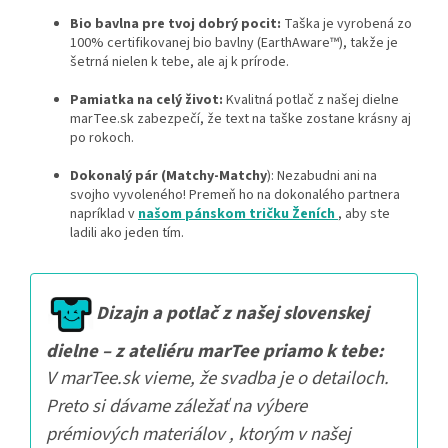
Bio bavlna pre tvoj dobrý pocit:
Taška je vyrobená zo
100% certifikovanej bio bavlny (EarthAware™), takže je
šetrná nielen k tebe, ale aj k prírode.
Pamiatka na celý život:
Kvalitná potlač z našej dielne
marTee.sk zabezpečí, že text na taške zostane krásny aj
po rokoch.
Dokonalý pár (Matchy-Matchy
): Nezabudni ani na
svojho vyvoleného! Premeň ho na dokonalého partnera
napríklad v
našom pánskom tričku Ženích
, aby ste
ladili ako jeden tím.
Dizajn a potlač z našej slovenskej
dielne – z ateliéru marTee priamo k tebe:
V marTee.sk vieme, že svadba je o detailoch.
Preto si dávame záležať na výbere
prémiových materiálov , ktorým v našej