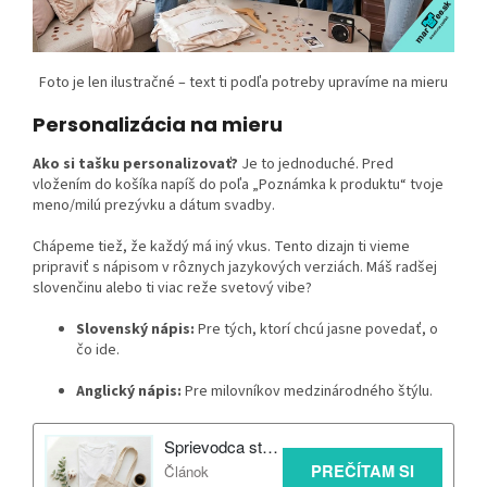
Foto je len ilustračné – text ti podľa potreby upravíme na mieru
Personalizácia na mieru
Ako si tašku personalizovať?
Je to jednoduché. Pred
vložením do košíka napíš do poľa „Poznámka k produktu“ tvoje
meno/milú prezývku a dátum svadby.
Chápeme tiež, že každý má iný vkus. Tento dizajn ti vieme
pripraviť s nápisom v rôznych jazykových verziách. Máš radšej
slovenčinu alebo ti viac reže svetový vibe?
Slovenský nápis:
Pre tých, ktorí chcú jasne povedať, o
čo ide.
Anglický nápis:
Pre milovníkov medzinárodného štýlu.