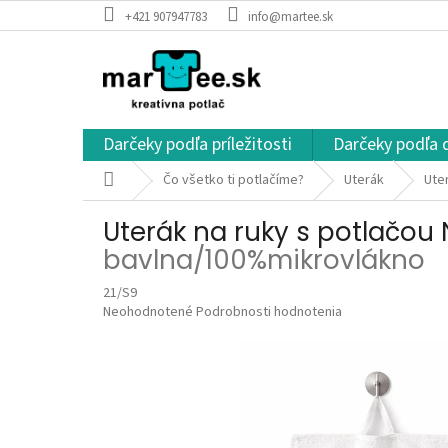
Prejsť
+421 907947783
info@martee.sk
na
obsah
Darčeky podľa príležitosti
Darčeky podľa 
Domov
Čo všetko ti potlačíme?
Uterák
Ute
Uterák na ruky s potlačo
bavlna/100%mikrovlákno
21/S9
Priemerné
Neohodnotené
Podrobnosti hodnotenia
hodnotenie
produktu
je
0,0
z
5
hviezdičiek.