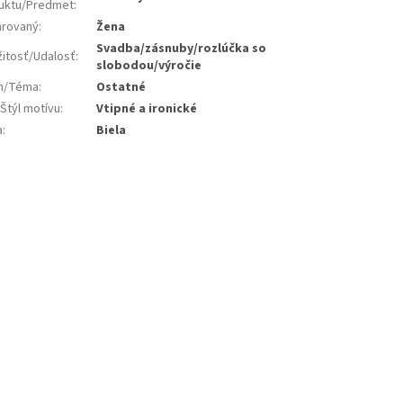
uktu/Predmet
:
rovaný
:
Žena
Svadba/zásnuby/rozlúčka so
žitosť/Udalosť
:
slobodou/výročie
jn/Téma
:
Ostatné
Štýl motívu
:
Vtipné a ironické
a
:
Biela