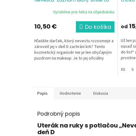
do list, 22,5x16 cm
100% bavlna,
Bride 
Vyrobíme pre teba na objednávku
gramáž 407 g/m²
% bavl
15
10,50 €
Do košíka
od
Už len p
Hľadáte darček, ktorý nevestu rozosmeje a
nasaď si
zároveň jej v deň D zachráni krk? Tento
do list“
kozmetický organizér nie je len obyčajným
prvotrie
puzdrom na makeup. Je to jej oficiálny
a vtipný.
„veliteľský...
XS
S
Popis
Hodnotenie
Diskusia
Podrobný popis
Uterák na ruky s potlačou „Nev
deň D