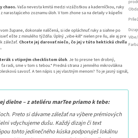
prod
y chaos.
Vaša nevesta kmitá medzi vizážistkou a kaderníčkou, ruky
Obda
 z narastajúceho zoznamu úloh. V tom zhone sa na detaily v kúpeľni
Príle
Diza
om župane, dokonale nalíčená, si ide opláchnuť ruky a siahne po
visieť ešte z minulého týždňa. Úplný „vibe-kill“ nielen pre ňu, ale aj pre
Vibe/
ak záležať.
Chcete jej darovať niečo, čo jej v túto hektickú chvíľu
Farb
.
terák s vtipným checklistom úloh
. Je to presne ten drobný,
e ťa radi, sme v tom s tebou.“ Predná strana z jemného mikrovlákna
 bleskovú savosť. A ten nápis s jej vlastným menom? To je jasný signál,
ej dielne – z ateliéru marTee priamo k tebe:
loch. Preto si dávame záležať na výbere prémiových
ielni vdychujeme dušu. Každý dizajn či text
úpou tohto jedinečného kúska podporuješ lokálnu