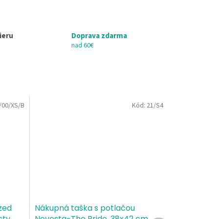
ieru
Doprava zdarma
nad 60€
/00/XS/B
Kód:
21/S4
zed
Nákupná taška s potlačou
sty
Nevesta-The Bride, 38x42 cm