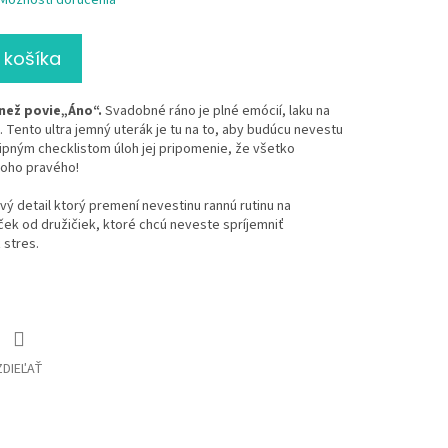
Možnosti doručenia
 košíka
než povie„Áno“.
Svadobné ráno je plné emócií, laku na
. Tento ultra jemný uterák je tu na to, aby budúcu nevestu
ipným checklistom úloh jej pripomenie, že všetko
toho pravého!
vý detail ktorý premení nevestinu rannú rutinu na
ček od družičiek, ktoré chcú neveste spríjemniť
 stres.
ZDIEĽAŤ