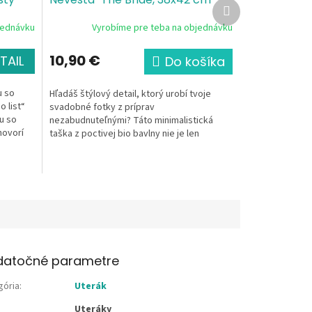
Ďalší
gle
certifikovaná bio bavlna, canvas,
produkt
jednávku
Vyrobíme pre teba na objednávku
nová
gramáž 340g/m²
10,90 €
TAIL
Do košíka
u so
Hľadáš štýlový detail, ktorý urobí tvoje
 list“
svadobné fotky z príprav
u so
nezabudnuteľnými? Táto minimalistická
hovorí
taška z poctivej bio bavlny nie je len
obyčajný obal na veci. Je to tvoja...
datočné parametre
gória
:
Uterák
Uteráky