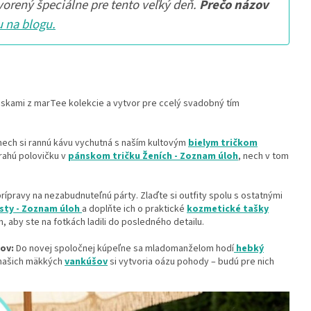
vorený špeciálne pre tento veľký deň.
Prečo názov
u na blogu.
kúskami z marTee kolekcie a vytvor pre ccelý svadobný tím
nech si rannú kávu vychutná s naším kultovým
bielym tričkom
drahú polovičku v
pánskom tričku Ženích - Zoznam úloh
, nech v tom
pravy na nezabudnuteľnú párty. Zlaďte si outfity spolu s ostatnými
esty - Zoznam úloh
a doplňte ich o praktické
kozmetické tašky
aby ste na fotkách ladili do posledného detailu.
ov:
Do novej spoločnej kúpeľne sa mladomanželom hodí
hebký
našich mäkkých
vankúšov
si vytvoria oázu pohody – budú pre nich