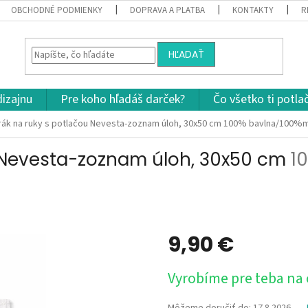
OBCHODNÉ PODMIENKY
DOPRAVA A PLATBA
KONTAKTY
R
HĽADAŤ
dizajnu
Pre koho hľadáš darček?
Čo všetko ti potla
rák na ruky s potlačou Nevesta-zoznam úloh, 30x50 cm
100% bavlna/100%m
u Nevesta-zoznam úloh, 30x50 cm
1
9,90 €
Jednotková
Vyrobíme pre teba na
cena: