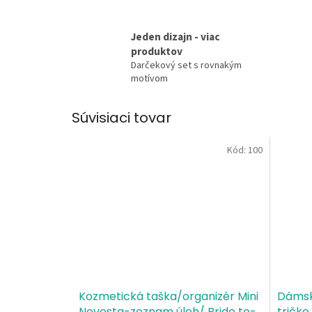
Jeden dizajn - viac
produktov
Darčekový set s rovnakým
motívom
Súvisiaci tovar
Kód:
100
Kozmetická taška/organizér Mini
Dámsk
Nevesta-zoznam úloh/ Bride to-
tričko