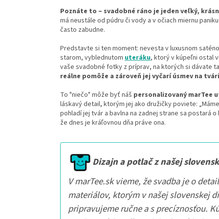
Poznáte to – svadobné ráno je jeden veľký, krásn
má neustále od púdru či vody a v očiach miernu paniku
často zabudne.
Predstavte si ten moment: nevesta v luxusnom saténov
starom, vyblednutom
uteráku
, ktorý v kúpeľni ostal 
vaše svadobné fotky z príprav, na ktorých si dávate t
reálne pomôže a zároveň jej vyčarí úsmev na tvári
To "niečo" môže byť náš
personalizovaný marTee u
láskavý detail, ktorým jej ako družičky poviete: „Mám
pohladí jej tvár a bavlna na zadnej strane sa postará o
že dnes je kráľovnou dňa práve ona.
Dizajn a potlač z našej slovensk
V marTee.sk vieme, že svadba je o detai
materiálov, ktorým v našej slovenskej d
pripravujeme ručne a s precíznosťou. K