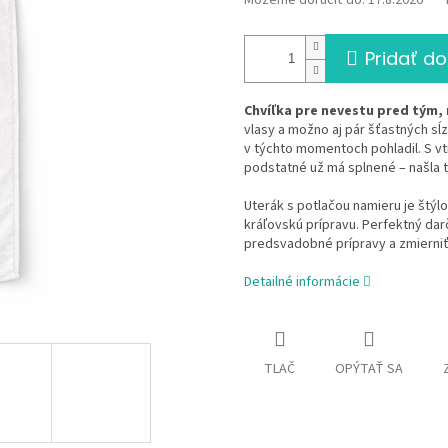
Môžeme doručiť do:
17.8.2026
Pridať do
Chvíľka pre nevestu pred tým, 
vlasy a možno aj pár šťastných sĺz
v týchto momentoch pohladil. S vt
podstatné už má splnené – našla 
Uterák s potlačou namieru je štýlo
kráľovskú prípravu. Perfektný dar
predsvadobné prípravy a zmierniť
Detailné informácie
TLAČ
OPÝTAŤ SA