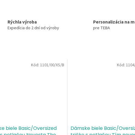
Rýchla výroba
Personalizácia na m
Expedícia do 2 dní od výroby
pre TEBA
Kód:
1101/00/XS/B
Kód:
1104
e biele Basic/Oversized
Dámske biele Basic/Oversi
 s potlačou Nevesta The
tričko s potlačou Tím neve