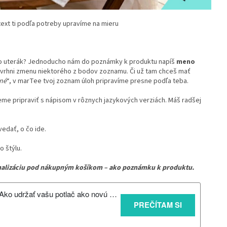
 text ti podľa potreby upravíme na mieru
to uterák? Jednoducho nám do poznámky k produktu napíš
meno
navrhni zmenu niektorého z bodov zoznamu. Či už tam chceš mať
ené
“, v marTee tvoj zoznam úloh pripravíme presne podľa teba.
ieme pripraviť s nápisom v rôznych jazykových verziách. Máš radšej
vedať, o čo ide.
 štýlu.
rsonalizáciu pod nákupným košíkom – ako poznámku k produktu.