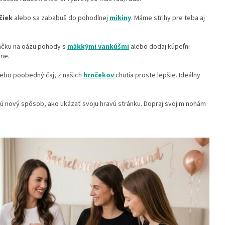
čiek
alebo sa zababuš do pohodlnej
mikiny
. Máme strihy pre teba aj
čku na oázu pohody s
mäkkými vankúšmi
alebo dodaj kúpeľni
dne.
alebo poobedný čaj, z našich
hrnčekov
chutia proste lepšie. Ideálny
ú nový spôsob, ako ukázať svoju hravú stránku. Dopraj svojim nohám