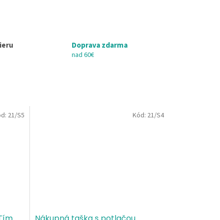
ieru
Doprava zdarma
nad 60€
ód:
21/S5
Kód:
21/S4
 Tím
Nákupná taška s potlačou