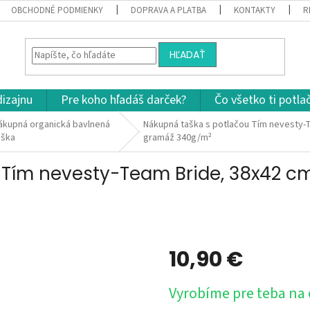
OBCHODNÉ PODMIENKY
DOPRAVA A PLATBA
KONTAKTY
R
HĽADAŤ
dizajnu
Pre koho hľadáš darček?
Čo všetko ti potla
ákupná organická bavlnená
Nákupná taška s potlačou Tím nevesty-
aška
gramáž 340g/m²
 Tím nevesty-Team Bride, 38x42 c
10,90 €
Jednotková
Vyrobíme pre teba na
cena: