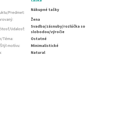
taška
Nákupné tašky
uktu/Predmet
:
rovaný
:
Žena
Svadba/zásnuby/rozlúčka so
žitosť/Udalosť
:
slobodou/výročie
jn/Téma
:
Ostatné
Štýl motívu
:
Minimalistické
a
:
Natural