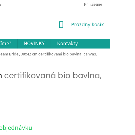
EKLAMÁCIA A VRÁTENIE TOVARU
OCHRANA OSOBNÝCH ÚDAJOV A COOKIES
Prihlásenie
NÁKUPNÝ
Prázdny košík
KOŠÍK
číme?
NOVINKY
Kontakty
Team Bride, 38x42 cm
certifikovaná bio bavlna, canvas,
m
certifikovaná bio bavlna,
 objednávku