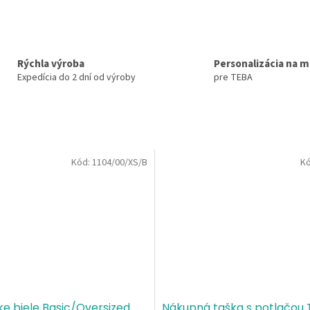
Rýchla výroba
Personalizácia na m
Expedícia do 2 dní od výroby
pre TEBA
Kód:
1104/00/XS/B
K
e biele Basic/Oversized
Nákupná taška s potlačou