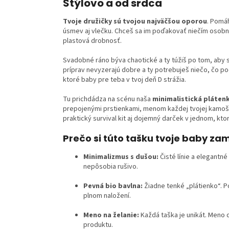
Štýlovo a od srdca
Tvoje družičky sú tvojou najväčšou oporou
. Pomáh
úsmev aj vlečku. Chceš sa im poďakovať niečím osobn
plastová drobnosť.
Svadobné ráno býva chaotické a ty túžiš po tom, aby s
príprav nevyzerajú dobre a ty potrebuješ niečo, čo po
ktoré baby pre teba v tvoj deň D strážia.
Tu prichdádza na scénu naša
minimalistická pláten
prepojenými prstienkami, menom každej tvojej kamošk
praktický survival kit aj dojemný darček v jednom, ktor
Prečo si túto tašku tvoje baby zam
Minimalizmus s dušou:
Čisté línie a elegantn
nepôsobia rušivo.
Pevná bio bavlna:
Žiadne tenké „plátienko“. P
plnom naložení.
Meno na želanie:
Každá taška je unikát. Meno 
produktu.