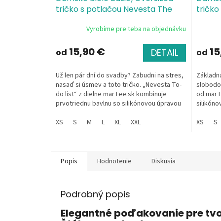
tričko s potlačou Nevesta The
tričko
Bride To-do list
Single Jersey, 100
(Bride
Vyrobíme pre teba na objednávku
% bavlna, silikónová úprava
Jersey
úprav
15,90 €
15
DETAIL
od
od
Už len pár dní do svadby? Zabudni na stres,
Základn
nasaď si úsmev a toto tričko. „Nevesta To-
slobodou
do list“ z dielne marTee.sk kombinuje
od marT
prvotriednu bavlnu so silikónovou úpravou
silikóno
a vtipný...
jasnou re
XS
S
M
L
XL
XXL
XS
S
Popis
Hodnotenie
Diskusia
Podrobný popis
Elegantné poďakovanie pre tvo