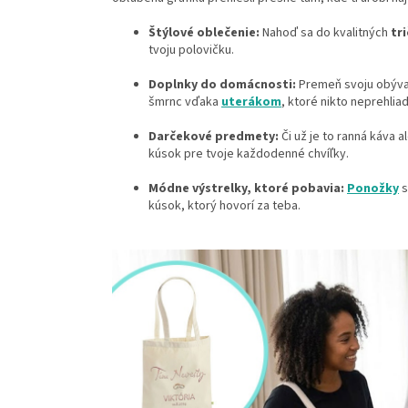
Štýlové oblečenie:
Nahoď sa do kvalitných
tri
tvoju polovičku.
Doplnky do domácnosti:
Premeň svoju obýva
šmrnc vďaka
uterákom
, ktoré nikto neprehlia
Darčekové predmety:
Či už je to ranná káva 
kúsok pre tvoje každodenné chvíľky.
Módne výstrelky, ktoré pobavia:
Ponožky
s
kúsok, ktorý hovorí za teba.