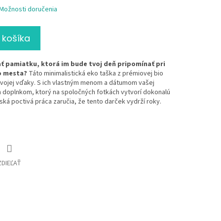
Možnosti doručenia
 košíka
ť pamiatku, ktorá im bude tvoj deň pripomínať pri
o mesta?
Táto minimalistická eko taška z prémiovej bio
tvojej vďaky. S ich vlastným menom a dátumom vašej
m doplnkom, ktorý na spoločných fotkách vytvorí dokonalú
ská poctivá práca zaručia, že tento darček vydrží roky.
ZDIEĽAŤ