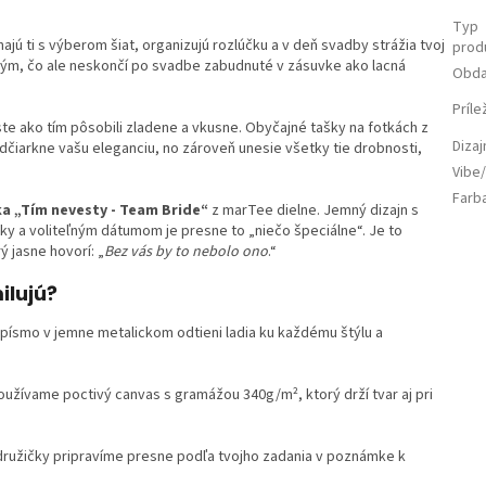
Typ
ajú ti s výberom šiat, organizujú rozlúčku a v deň svadby strážia tvoj
prod
ým, čo ale neskončí po svadbe zabudnuté v zásuvke ako lacná
Obda
Príle
te ako tím pôsobili zladene a vkusne. Obyčajné tašky na fotkách z
Diza
dčiarkne vašu eleganciu, no zároveň unesie všetky tie drobnosti,
Vibe/
Farb
ka „Tím nevesty - Team Bride“
z marTee dielne. Jemný dizajn s
y a voliteľným dátumom je presne to „niečo špeciálne“. Je to
ý jasne hovorí: „
Bez vás by to nebolo ono
.“
ilujú?
é písmo v jemne metalickom odtieni ladia ku každému štýlu a
oužívame poctivý canvas s gramážou 340g/m², ktorý drží tvar aj pri
družičky pripravíme presne podľa tvojho zadania v poznámke k