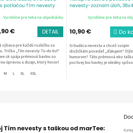
 s potlačou Tím nevesty
nevesty-zoznam úloh, 38x
 team) To-do list
Single
certifikovaná bio bavlna, c
Vyrobíme pre teba na objednávku
Vyrobíme pre teba na ob
, 100 % bavlna, silikónová
gramáž 340g/m²
a
,90 €
10,90 €
DETAIL
Do k
á výbava pre každú rozlúčku so
Si budúca nevesta a chceš svojim
. Tričko „Tím nevesty To-do list“
družičkám povedať „ďakujem“ štýlo
ee.sk spája prémiovú bavlnu so
humorom? Táto prémiová eko taška
vou úpravou a dizajn, ktorý hovorí
poctivej bio bavlny je ideálny spôs
čou....
stmeliť tvoj tím. S...
M
L
XL
XXL
Do
j Tím nevesty s taškou od marTee:
Kate