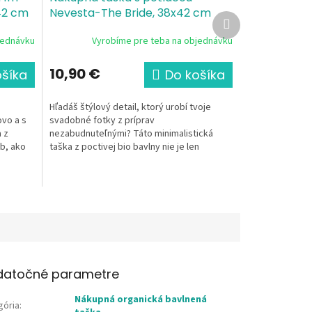
42 cm
Nevesta-The Bride, 38x42 cm
Ďalší
anvas,
certifikovaná bio bavlna, canvas,
produkt
jednávku
Vyrobíme pre teba na objednávku
gramáž 340g/m²
10,90 €
ošíka
Do košíka
Hľadáš štýlový detail, ktorý urobí tvoje
vo a s
svadobné fotky z príprav
 z
nezabudnuteľnými? Táto minimalistická
ob, ako
taška z poctivej bio bavlny nie je len
obyčajný obal na veci. Je to tvoja...
datočné parametre
Nákupná organická bavlnená
gória
: