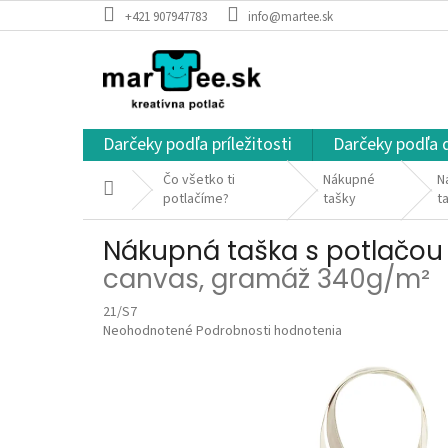
Prejsť
+421 907947783
info@martee.sk
na
obsah
Darčeky podľa príležitosti
Darčeky podľa 
Čo všetko ti
Nákupné
N
Domov
potlačíme?
tašky
t
Nákupná taška s potlačou
canvas, gramáž 340g/m²
21/S7
Priemerné
Neohodnotené
Podrobnosti hodnotenia
hodnotenie
produktu
je
0,0
z
5