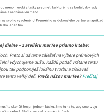
od menom urobí z tašky predmet, ku ktorému sa budú baby rady
echáme a necháme len meno.
ni na svojho vyvoleného! Premeň ho na dokonalého partnera napríklad
ili ako jeden tím.
ej dielne – z ateliéru marTee priamo k tebe:
loch. Preto si dávame záležať na výbere prémiových
dielni vdychujeme dušu. Každú potlač vrátane textu
úpou tak podporuješ lokálnu tvorbu a získavaš
re tento veľký deň.
Prečo názov marTee?
Prečítaj
nemusí to skončiť len pri jednom kúsku. Sme tu na to, aby sme tvoju
väčšiu radosť. Stačí si vybrať, čo más rád/rada: