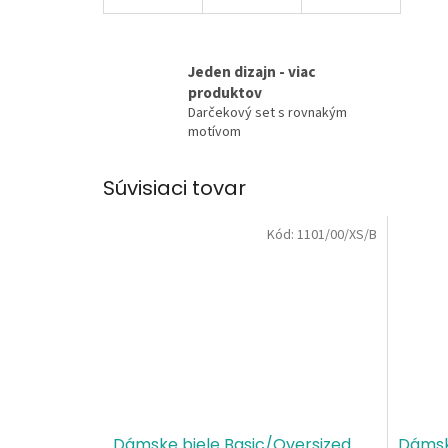
Jeden dizajn - viac
produktov
Darčekový set s rovnakým
motívom
Súvisiaci tovar
Kód:
1101/00/XS/B
Dámske biele Basic/Oversized
Dámsk