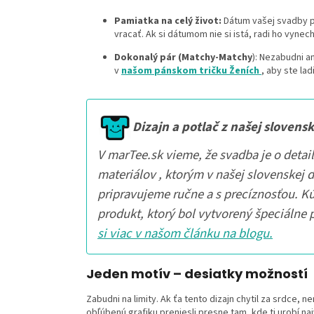
Pamiatka na celý život:
Dátum vašej svadby p
vracať. Ak si dátumom nie si istá, radi ho vyn
Dokonalý pár (Matchy-Matchy
): Nezabudni a
v
našom pánskom tričku Ženích
, aby ste lad
Dizajn a potlač z našej slovensk
V marTee.sk vieme, že svadba je o detai
materiálov , ktorým v našej slovenskej 
pripravujeme ručne a s precíznosťou. K
produkt, ktorý bol vytvorený špeciálne p
si viac v našom článku na blogu.
Jeden motív – desiatky možností
Zabudni na limity. Ak ťa tento dizajn chytil za srdce, 
obľúbenú grafiku preniesli presne tam, kde ti urobí naj