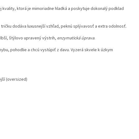
j kvality, ktorá je mimoriadne hladká a poskytuje dokonalý podklad
 tričku dodáva luxusnejší vzhľad, peknú splývavosť a extra odolnosť.
bší, štýlovo upravený výstrih,
enzymatická úprava
.
hybu, pohodlie a chcú vystúpiť z davu. Vyzerá skvele k úzkym
jší (oversized)