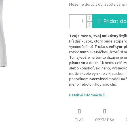
Môžeme doručiť do:
Zvoľte varian
Pridať do
Tvoje meno, tvoj unikátny štýl
Hľadáš kúsok, ktorý bude stoperc
výnimočného? Tričko s
veľkým-p
rozkvitnutou vetvičkou, ktorú si
To najlepšie na tomto dizajne je
k
písmeno
a doplniť k nemu celé
m
alebo kohokoľvek iného, výsledko
motív skvele vynikne v klasickom
pohodlnom
oversized
modeli na 
meno nebolo nikdy viac chic!
Detailné informácie
TLAČ
OPÝTAŤ SA