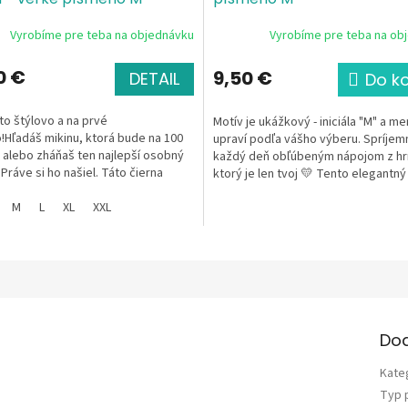
Vyrobíme pre teba na objednávku
Vyrobíme pre teba na ob
0 €
9,50 €
DETAIL
Do k
o štýlovo a na prvé
Motív je ukážkový - iniciála "M" a m
Hľadáš mikinu, ktorá bude na 100
upraví podľa vášho výberu. Spríjemn
 alebo zháňaš ten najlepší osobný
každý deň obľúbeným nápojom z hr
Práve si ho našiel. Táto čierna
ktorý je len tvoj 💛 Tento elegantný
kina spája...
keramický hrnček s...
M
L
XL
XXL
Do
Kate
Typ 