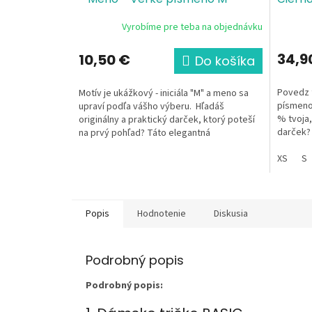
Vyrobíme pre teba na objednávku
34,9
10,50 €
Do košíka
Povedz t
Motív je ukážkový - iniciála "M" a meno sa
písmeno!
upraví podľa vášho výberu. Hľadáš
% tvoja,
originálny a praktický darček, ktorý poteší
darček? 
na prvý pohľad? Táto elegantná
unisex mi
kozmetická...
XS
S
Popis
Hodnotenie
Diskusia
Podrobný popis
Podrobný popis: