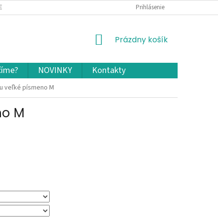
EKLAMÁCIA A VRÁTENIE TOVARU
OCHRANA OSOBNÝCH ÚDAJOV A COOKIES
Prihlásenie
NÁKUPNÝ
Prázdny košík
KOŠÍK
číme?
NOVINKY
Kontakty
ou veľké písmeno M
no M