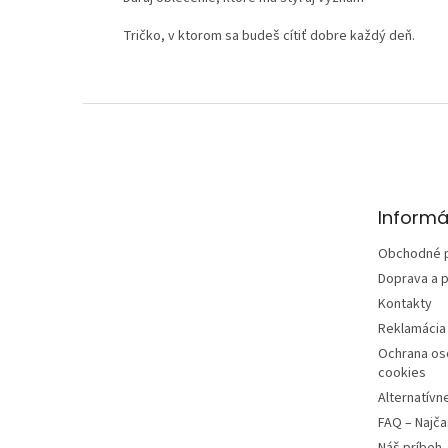
Tričko, v ktorom sa budeš cítiť dobre každý deň.
Z
á
p
ä
t
Informá
i
e
Obchodné 
Doprava a p
Kontakty
Reklamácia 
Ochrana os
cookies
Alternatívn
FAQ – Najča
Náš príbeh