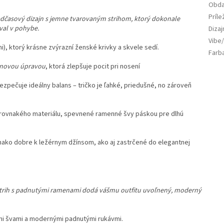
Obda
Príle
nadčasový dizajn s jemne tvarovaným strihom, ktorý dokonale
val v pohybe.
Diza
Vibe/
, ktorý krásne zvýrazní ženské krivky a skvele sedí.
Farb
ónovou úpravou
, ktorá zlepšuje pocit pri nosení
pečuje ideálny balans – tričko je ľahké, priedušné, no zároveň
z rovnakého materiálu, spevnené ramenné švy páskou pre dlhú
vnako dobre k ležérnym džínsom, ako aj zastrčené do elegantnej
strih s padnutými ramenami dodá vášmu outfitu uvoľnený, moderný
ými švami a modernými padnutými rukávmi.