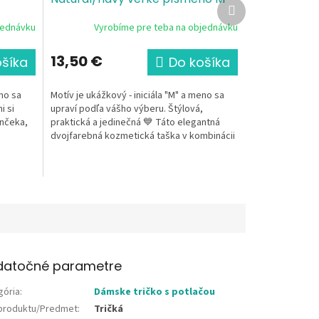
Ďalší
produkt
jednávku
Vyrobíme pre teba na objednávku
13,50 €
ošíka
Do košíka
eno sa
Motív je ukážkový - iniciála "M" a meno sa
i si
upraví podľa vášho výberu. Štýlová,
nčeka,
praktická a jedinečná 💙 Táto elegantná
dvojfarebná kozmetická taška v kombinácii
prírodnej a...
datočné parametre
gória
:
Dámske tričko s potlačou
produktu/Predmet
:
Tričká