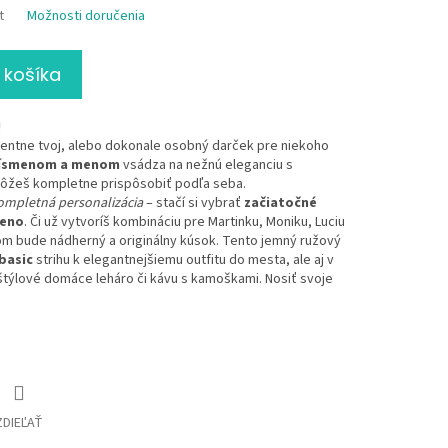
t
Možnosti doručenia
 košíka
!
entne tvoj, alebo dokonale osobný darček pre niekoho
ísmenom a menom
vsádza na nežnú eleganciu s
 môžeš kompletne prispôsobiť podľa seba.
ompletná personalizácia
– stačí si vybrať
začiatočné
eno
. Či už vytvoríš kombináciu pre Martinku, Moniku, Luciu
m bude nádherný a originálny kúsok. Tento jemný ružový
basic
strihu k elegantnejšiemu outfitu do mesta, ale aj v
štýlové domáce leháro či kávu s kamoškami. Nosiť svoje
ZDIEĽAŤ