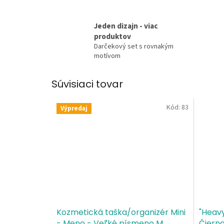
Jeden dizajn - viac
produktov
Darčekový set s rovnakým
motívom
Súvisiaci tovar
Kód:
83
Výpredaj
Kozmetická taška/organizér Mini
"Heavy
- Meno - Veľké písmeno M
Čiern