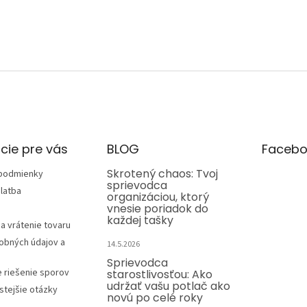
cie pre vás
BLOG
Facebo
Skrotený chaos: Tvoj
podmienky
sprievodca
latba
organizáciou, ktorý
vnesie poriadok do
každej tašky
a vrátenie tovaru
obných údajov a
14.5.2026
Sprievodca
e riešenie sporov
starostlivosťou: Ako
udržať vašu potlač ako
stejšie otázky
novú po celé roky