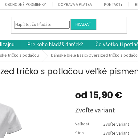
OBCHODNÉ PODMIENKY
DOPRAVA A PLATBA
KONTAKTY
R
HĽADAŤ
dizajnu
Pre koho hľadáš darček?
Čo všetko ti potla
ke tričko s potlačou
Dámske biele Basic/Oversized tričko s potlač
zed tričko s potlačou veľké písme
od
15,90 €
Jednotková
Zvoľte variant
cena:
Veľkosť
Strih