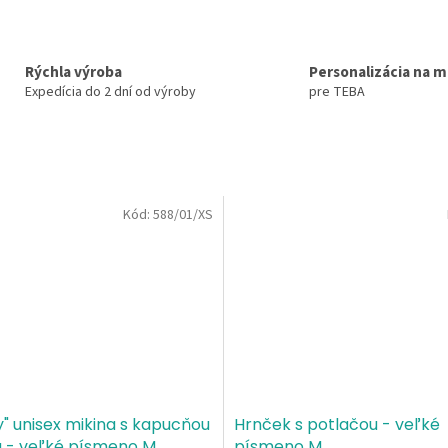
Rýchla výroba
Personalizácia na m
Expedícia do 2 dní od výroby
pre TEBA
Kód:
588/01/XS
" unisex mikina s kapucňou
Hrnček s potlačou - veľké
a - veľké písmeno M
písmeno M