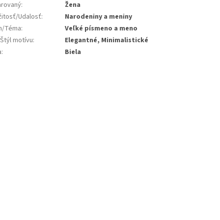
rovaný
:
Žena
žitosť/Udalosť
:
Narodeniny a meniny
jn/Téma
:
Veľké písmeno a meno
Štýl motívu
:
Elegantné, Minimalistické
a
:
Biela