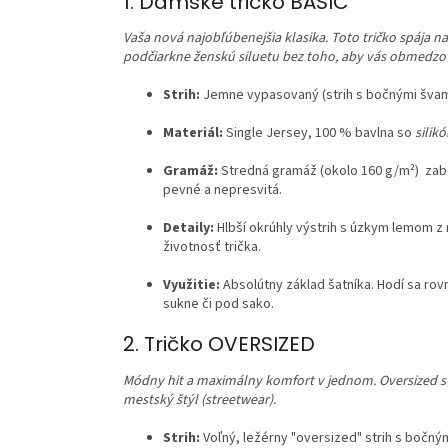
1. Dámske tričko BASIC
Vaša nová najobľúbenejšia klasika. Toto tričko spája 
podčiarkne ženskú siluetu bez toho, aby vás obmedzo
Strih:
Jemne vypasovaný (strih s bočnými švami)
Materiál:
Single Jersey, 100 % bavlna so
silik
Gramáž:
Stredná gramáž (okolo 160 g/m²) zabez
pevné a nepresvitá.
Detaily:
Hlbší okrúhly výstrih s úzkym lemom 
životnosť trička.
Využitie:
Absolútny základ šatníka. Hodí sa ro
sukne či pod sako.
2. Tričko OVERSIZED
Módny hit a maximálny komfort v jednom. Oversized 
mestský štýl (streetwear).
Strih:
Voľný, ležérny "oversized" strih s bočn