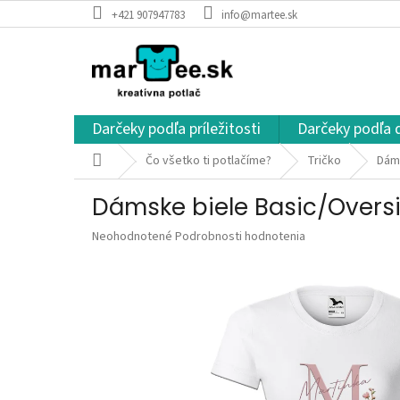
Prejsť
+421 907947783
info@martee.sk
na
obsah
Darčeky podľa príležitosti
Darčeky podľa 
Domov
Čo všetko ti potlačíme?
Tričko
Dáms
Dámske biele Basic/Oversi
Priemerné
Neohodnotené
Podrobnosti hodnotenia
hodnotenie
produktu
je
0,0
z
5
hviezdičiek.