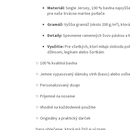
Materiál:
Single Jersey, 100 % bavlna najvyšše
pre naše trvácne martee potlače.
Gramáž:
Vyššia gramáž (okolo 200 g/m²), ktorá
Detaily:
Spevnenie ramenných švov páskou a hl
Využitie:
Pre všetkých, ktorí milujú slobodu po
džínsom, legínam alebo šortkám.
✨ 100 % kvalitná bavlna
✨ Jemne vypasovaný dámsky strih (basic) alebo voľne
✨ Personalizovaný dizajn
✨ Príjemné na nosenie
✨ Vhodné na každodenné použitie
✨ Originálny a praktický darček
Daruj oblečenie, ktoré má štýl aj význam