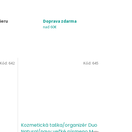
ieru
Doprava zdarma
nad 60€
Kód:
642
Kód:
645
Kozmetická taška/organizér Duo
Natural/navy veľké písmeno M