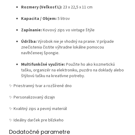
Rozmery (Veľkosť L):
23 x 22,5 x 11 cm
Kapacita / Objem:
5 litrov
Zapínanie:
Kovový zips vo vintage štýle
Údržba:
Výrobok nie je vhodný na pranie. V prípade
znečistenia čistite výhradne lokálne pomocou
navlhčeneej špongie.
Multifunkčné využitie:
Použite ho ako kozmetickú
tašku, organizér na elektroniku, puzdro na doklady alebo
štýlovú tašku na kreatívne potreby.
✨ Priestranný tvar a rozšírené dno
✨ Personalizovaný dizajn
✨ Kvalitný zips a pevný materiál
✨ Ideálny darček pre blízkeho
Dodatočné parametre