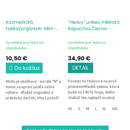
Kozmetická
"Heavy" unisex mikina s
taška/organizér Mini -
kapucňou Čierna -
Meno - Veľké písmeno
veľké písmeno M
M
Vyrobíme pre teba na
Vyrobíme pre teba na
objednávku
objednávku
10,50 €
34,90 €
DETAIL
Do košíka
Povedz to štýlovo a na prvé
Motív je ukážkový - iniciála "M" a
písmeno!Hľadáš mikinu, ktorá
meno sa upraví podľa vášho
bude na 100 % tvoja, alebo
výberu. Hľadáš originálny a
zháňaš ten najlepší osobný
praktický darček, ktorý poteší
darček? Práve si ho našiel. Táto
na prvý pohľad? Táto elegantná
čierna unisex mikina spája...
XS
S
M
L
XL
XXL
kozmetická...