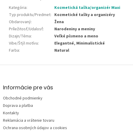
Kategória
:
Kozmetická taška/organizér Maxi
Typ produktu/Predmet
:
Kozmetické tašky a organizéry
Obdarovaný
:
Žena
Príležitosť/Udalosť
:
Narodeniny a meniny
Dizajn/Téma
:
Veľké písmeno a meno
Vibe/Štýl motívu
:
Elegantné, Minimalistické
Farba
:
Natural
Z
á
p
ä
Informácie pre vás
t
Obchodné podmienky
i
e
Doprava a platba
Kontakty
Reklamácia a vrátenie tovaru
Ochrana osobných údajov a cookies