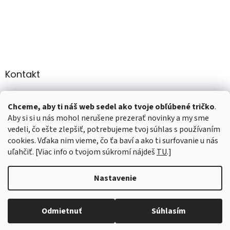
Kontakt
info
@
martee.sk
Chceme, aby ti náš web sedel ako tvoje obľúbené tričko
.
+421 907947783
Aby si si u nás mohol nerušene prezerať novinky a my sme
vedeli, čo ešte zlepšiť, potrebujeme tvoj súhlas s používaním
cookies. Vďaka nim vieme, čo ťa baví a ako ti surfovanie u nás
uľahčiť. [Viac info o tvojom súkromí nájdeš
TU
.]
Vytvoril Shoptet
Nastavenie
Copyright 2026
marTee.sk
. Všetky práva vyhradené.
Upraviť
nastavenie cookies
Odmietnuť
Súhlasím