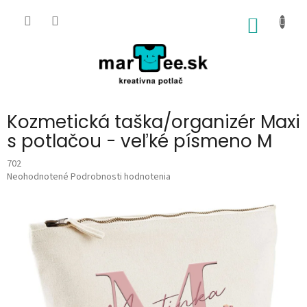
Prejsť
na
NÁKU
obsah
KOŠÍK
Kozmetická taška/organizér Maxi
s potlačou - veľké písmeno M
702
Priemerné
Neohodnotené
Podrobnosti hodnotenia
hodnotenie
produktu
je
0,0
z
5
hviezdičiek.