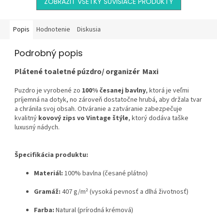
ZOBRAZIŤ VŠETKY SÚVISIACE PRODUKTY
Popis
Hodnotenie
Diskusia
Podrobný popis
Plátené toaletné púzdro/ organizér Maxi
Puzdro je vyrobené zo
100% česanej bavlny
, ktorá je veľmi
príjemná na dotyk, no zároveň dostatočne hrubá, aby držala tvar
a chránila svoj obsah. Otváranie a zatváranie zabezpečuje
kvalitný
kovový zips vo Vintage štýle
, ktorý dodáva taške
luxusný nádych.
Špecifikácia produktu:
Materiál:
100% bavlna (česané plátno)
Gramáž:
407 g/m² (vysoká pevnosť a dlhá životnosť)
Farba:
Natural (prírodná krémová)