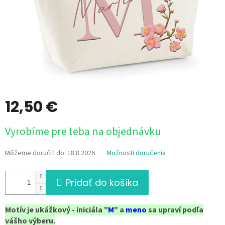
12,50 €
Jednotková
Vyrobíme pre teba na objednávku
cena:
Môžeme doručiť do:
18.8.2026
Možnosti doručenia
Pridať do košíka
Motív je ukážkový - iniciála "
M
" a
meno
sa upraví podľa
vášho výberu.