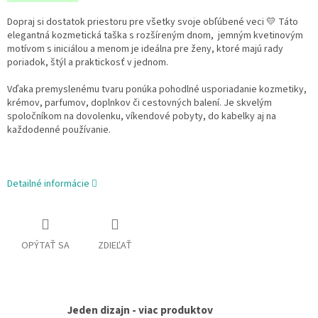
Dopraj si dostatok priestoru pre všetky svoje obľúbené veci 💛 Táto
elegantná kozmetická taška s rozšíreným dnom, jemným kvetinovým
motívom s iniciálou a menom je ideálna pre ženy, ktoré majú rady
poriadok, štýl a praktickosť v jednom.
Vďaka premyslenému tvaru ponúka pohodlné usporiadanie kozmetiky,
krémov, parfumov, doplnkov či cestovných balení. Je skvelým
spoločníkom na dovolenku, víkendové pobyty, do kabelky aj na
každodenné používanie.
Detailné informácie
OPÝTAŤ SA
ZDIEĽAŤ
Jeden dizajn - viac produktov