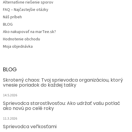
Alternatívne riešenie sporov
FAQ – Najčastejšie otázky
Náš príbeh
BLOG
Ako nakupovať na marTee.sk?
Hodnotenie obchodu
Moja objednávka
BLOG
Skrotený chaos: Tvoj sprievodca organizáciou, ktorý
vnesie poriadok do každej tašky
14.5.2026
Sprievodca starostlivosťou: Ako udržať vašu potlač
ako novú po celé roky
11.3.2026
Sprievodca veľkosťami