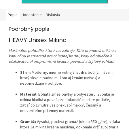
Popis
Hodnotenie
Diskusia
Podrobný popis
HEAVY Unisex Mikina
Maximálne pohodlie, ktoré vás zahreje. Táto prémiová mikina s
kapucňou je stvorená pre chladnejšie dni, kedy od oblečenia
očakávate nekompromisnú kvalitu, pevnosť a štýlový vzhľad.
Strih:
Moderný, mierne voľnejší strih s bočnými švami,
ktorý skvele padne mužom aj ženám (unisex) a
neobmedzuje v pohybe.
Materiál:
Bohatá zmes bavlny a polyesteru. Zvonku je
mikina hladká a pevná pre dokonalé martee potlače,
zatiaľ čo zvnútra vás prekvapí mäkký, česaný a
neuveriteľne príjemný materiál.
Gramáž:
Vysoká, poctivá gramáž (okolo 350 g/m²), vďaka
ktorej je mikina krásne masívna, dokonale drží svoj tvar a