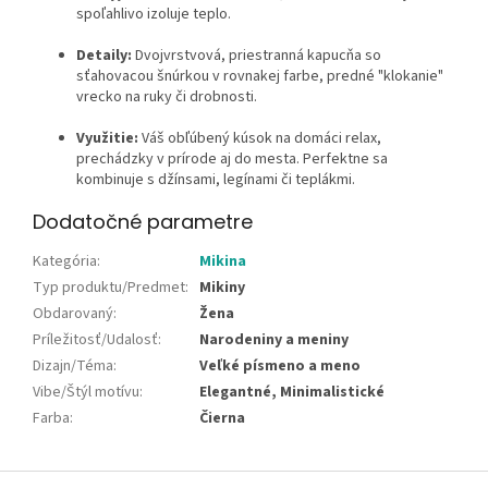
spoľahlivo izoluje teplo.
Detaily:
Dvojvrstvová, priestranná kapucňa so
sťahovacou šnúrkou v rovnakej farbe, predné "klokanie"
vrecko na ruky či drobnosti.
Využitie:
Váš obľúbený kúsok na domáci relax,
prechádzky v prírode aj do mesta. Perfektne sa
kombinuje s džínsami, legínami či teplákmi.
Dodatočné parametre
Kategória
:
Mikina
Typ produktu/Predmet
:
Mikiny
Obdarovaný
:
Žena
Príležitosť/Udalosť
:
Narodeniny a meniny
Dizajn/Téma
:
Veľké písmeno a meno
Vibe/Štýl motívu
:
Elegantné, Minimalistické
Farba
:
Čierna
Z