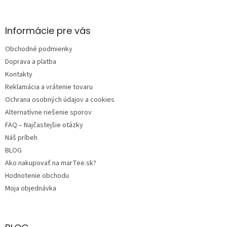
á
p
ä
Informácie pre vás
t
Obchodné podmienky
i
e
Doprava a platba
Kontakty
Reklamácia a vrátenie tovaru
Ochrana osobných údajov a cookies
Alternatívne riešenie sporov
FAQ – Najčastejšie otázky
Náš príbeh
BLOG
Ako nakupovať na marTee.sk?
Hodnotenie obchodu
Moja objednávka