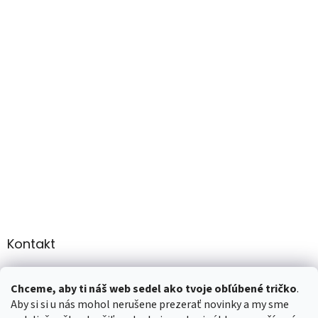
Kontakt
info
@
martee.sk
Chceme, aby ti náš web sedel ako tvoje obľúbené tričko
.
+421 907947783
Aby si si u nás mohol nerušene prezerať novinky a my sme