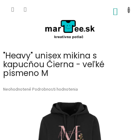
Prejsť
na
NÁKU
obsah
KOŠÍK
"Heavy" unisex mikina s
kapucňou Čierna - veľké
písmeno M
Priemerné
Neohodnotené
Podrobnosti hodnotenia
hodnotenie
produktu
je
0,0
z
5
hviezdičiek.