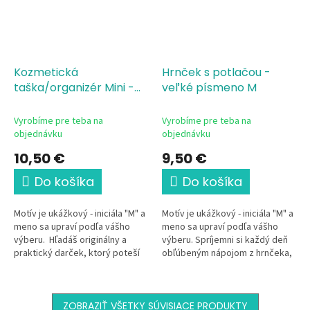
Kozmetická
Hrnček s potlačou -
taška/organizér Mini -
veľké písmeno M
Meno - Veľké písmeno
M
Vyrobíme pre teba na
Vyrobíme pre teba na
objednávku
objednávku
10,50 €
9,50 €
Do košíka
Do košíka
Motív je ukážkový - iniciála "M" a
Motív je ukážkový - iniciála "M" a
meno sa upraví podľa vášho
meno sa upraví podľa vášho
výberu. Hľadáš originálny a
výberu. Spríjemni si každý deň
praktický darček, ktorý poteší
obľúbeným nápojom z hrnčeka,
na prvý pohľad? Táto elegantná
ktorý je len tvoj 💛 Tento
kozmetická...
elegantný keramický hrnček s...
ZOBRAZIŤ VŠETKY SÚVISIACE PRODUKTY