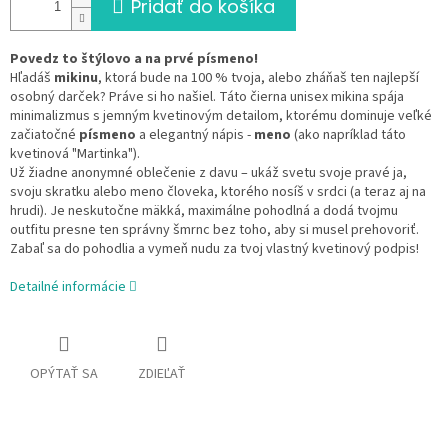
Pridať do košíka
Povedz to štýlovo a na prvé písmeno!
Hľadáš
mikinu
, ktorá bude na 100 % tvoja, alebo zháňaš ten najlepší
osobný darček? Práve si ho našiel. Táto čierna unisex mikina spája
minimalizmus s jemným kvetinovým detailom, ktorému dominuje veľké
začiatočné
písmeno
a elegantný nápis -
meno
(ako napríklad táto
kvetinová "Martinka").
Už žiadne anonymné oblečenie z davu – ukáž svetu svoje pravé ja,
svoju skratku alebo meno človeka, ktorého nosíš v srdci (a teraz aj na
hrudi). Je neskutočne mäkká, maximálne pohodlná a dodá tvojmu
outfitu presne ten správny šmrnc bez toho, aby si musel prehovoriť.
Zabaľ sa do pohodlia a vymeň nudu za tvoj vlastný kvetinový podpis!
Detailné informácie
OPÝTAŤ SA
ZDIEĽAŤ