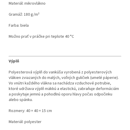
Materiál: mikrovlákno
Gramáž: 180 g/m²
Farba: biela
Možno prať v práčke pri teplote 40 °C
Výplň
Polyesterová výplň do vankúša vyrobená z polyesterových
vlákien zviazaných do malých, voľných guličiek (umelé páperie).
Vo vnútri každého vlákna sa nachádza vzduchové potrubie,
ktoré udržiava výplň mäkkú a elastickú, zabraňuje deformáciám
a poskytuje jemnú a pohodlnú oporu hlavy počas odpočinku
alebo spánku.
Rozmery: 40 × 40 × 15 cm
Materiál: polyester