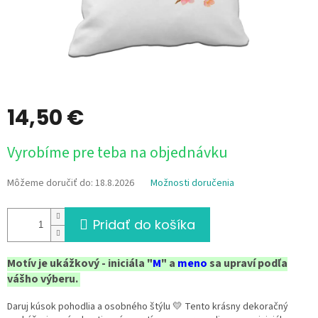
14,50 €
Jednotková
Vyrobíme pre teba na objednávku
cena:
Môžeme doručiť do:
18.8.2026
Možnosti doručenia
Pridať do košíka
Motív je ukážkový - iniciála "
M
" a
meno
sa upraví podľa
vášho výberu.
Daruj kúsok pohodlia a osobného štýlu 💛 Tento krásny dekoračný