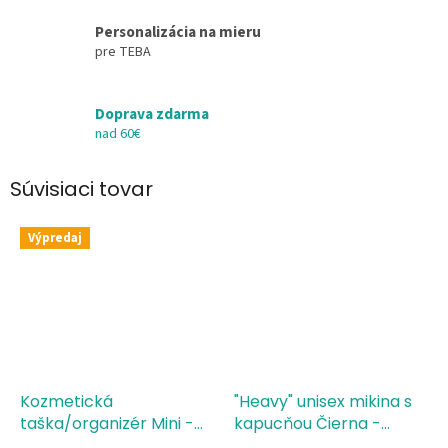
Personalizácia na mieru
pre TEBA
Doprava zdarma
nad 60€
Súvisiaci tovar
Výpredaj
Kozmetická
"Heavy" unisex mikina s
taška/organizér Mini -
kapucňou Čierna -
Meno - Veľké písmeno
veľké písmeno M