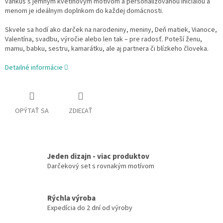
vankúš s jemným kvetinovým motívom a personalizovanou iniciálou a
menom je ideálnym doplnkom do každej domácnosti.
Skvele sa hodí ako darček na narodeniny, meniny, Deň matiek, Vianoce,
Valentína, svadbu, výročie alebo len tak – pre radosť. Poteší ženu,
mamu, babku, sestru, kamarátku, ale aj partnera či blízkeho človeka.
Detailné informácie
OPÝTAŤ SA
ZDIEĽAŤ
Jeden dizajn - viac produktov
Darčekový set s rovnakým motívom
Rýchla výroba
Expedícia do 2 dní od výroby