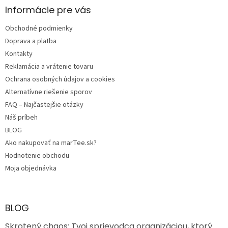
ä
Informácie pre vás
t
Obchodné podmienky
i
e
Doprava a platba
Kontakty
Reklamácia a vrátenie tovaru
Ochrana osobných údajov a cookies
Alternatívne riešenie sporov
FAQ – Najčastejšie otázky
Náš príbeh
BLOG
Ako nakupovať na marTee.sk?
Hodnotenie obchodu
Moja objednávka
BLOG
Skrotený chaos: Tvoj sprievodca organizáciou, ktorý