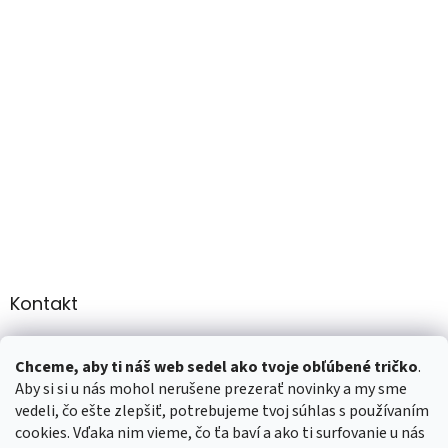
Kontakt
info
@
martee.sk
Chceme, aby ti náš web sedel ako tvoje obľúbené tričko
.
+421 907947783
Aby si si u nás mohol nerušene prezerať novinky a my sme
vedeli, čo ešte zlepšiť, potrebujeme tvoj súhlas s používaním
cookies. Vďaka nim vieme, čo ťa baví a ako ti surfovanie u nás