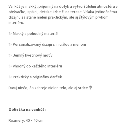
Vankúš je mäkký, príjemný na dotyk a vytvorí útulnú atmosféru v
obývačke, spálni, detskej izbe či na terase. Vďaka jedinečnému
dizajnu sa stane nielen praktickým, ale aj štýlovým prvkom
interiéru.
✨ Mäkký a pohodlný materiál
✨ Personalizovaný dizajn s iniciálou a menom
✨ Jemný kvetinový motív
✨ Vhodný do každého interiéru
✨ Praktický a originálny darček
Daruj niečo, čo zahreje nielen telo, ale aj srdce 💐
Obliečka na vankúš:
Rozmery: 40 × 40 cm