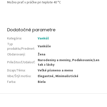
Možno prať v práčke pri teplote 40 °C
Dodatočné parametre
Kategória
:
Vankúš
Typ
Vankúše
produktu/Predmet
:
Obdarovaný
:
Žena
Narodeniny a meniny, Poďakovanie/Len
Príležitosť/Udalosť
:
tak z lásky
Dizajn/Téma
:
Veľké písmeno a meno
Vibe/Štýl motívu
:
Elegantné, Minimalistické
Farba
:
Biela
Z
á
p