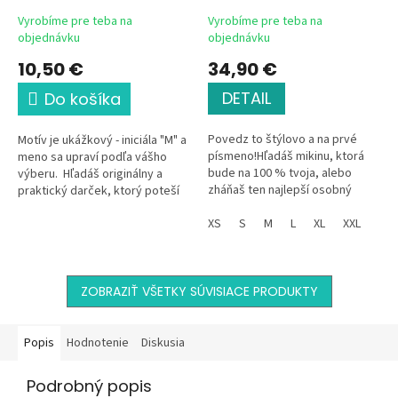
M
Vyrobíme pre teba na
Vyrobíme pre teba na
objednávku
objednávku
10,50 €
34,90 €
DETAIL
Do košíka
Povedz to štýlovo a na prvé
Motív je ukážkový - iniciála "M" a
písmeno!Hľadáš mikinu, ktorá
meno sa upraví podľa vášho
bude na 100 % tvoja, alebo
výberu. Hľadáš originálny a
zháňaš ten najlepší osobný
praktický darček, ktorý poteší
darček? Práve si ho našiel. Táto
na prvý pohľad? Táto elegantná
čierna unisex mikina spája...
XS
S
M
L
XL
XXL
kozmetická...
ZOBRAZIŤ VŠETKY SÚVISIACE PRODUKTY
Popis
Hodnotenie
Diskusia
Podrobný popis