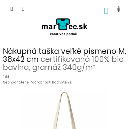
Prejsť
na
NÁKU
obsah
KOŠÍK
Nákupná taška veľké písmeno M,
38x42 cm
certifikovaná 100% bio
bavlna, gramáž 340g/m²
164
Priemerné
Neohodnotené
Podrobnosti hodnotenia
hodnotenie
produktu
je
0,0
z
5
hviezdičiek.