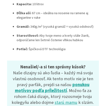
Kapacita:
10 litrov
Dĺžka uší:
67 cm – ideálna na nosenie na ramene aj
elegantne v ruke
Gramáž:
340g/m² (vysoká gramáž = vysoká odolnosť)
Starostlivosť:
Aby tvoje meno a kvety stále žiarili,
odporúčame len šetrné čistenie vlhkou hubkou
Potlač:
Špičková DTF technológia
Nenašiel/-a si ten správny kúsok?
Naše dizajny sú ako ľudia – každý má svoju
vlastnú osobnosť. Ak tento motív nie je ten
pravý parťák, prejdi sa našou
ponukou
motívov podľa príležitostí
. Možno ťa za
rohom čaká dizajn, ktorý rozosmeje tvoju
kolegyňu alebo dojme
starú mamu
k slzám.