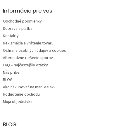
p
ä
Informácie pre vás
t
Obchodné podmienky
i
e
Doprava a platba
Kontakty
Reklamácia a vrátenie tovaru
Ochrana osobných údajov a cookies
Alternatívne riešenie sporov
FAQ – Najčastejšie otázky
Náš príbeh
BLOG
Ako nakupovať na marTee.sk?
Hodnotenie obchodu
Moja objednávka
BLOG