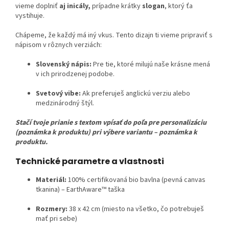
vieme doplniť
aj inicály,
prípadne krátky
slogan
, ktorý ťa
vystihuje.
Chápeme, že každý má iný vkus. Tento dizajn ti vieme pripraviť s
nápisom v rôznych verziách:
Slovenský nápis:
Pre tie, ktoré milujú naše krásne mená
v ich prirodzenej podobe.
Svetový vibe:
Ak preferuješ anglickú verziu alebo
medzinárodný štýl.
Stačí tvoje prianie s textom vpísať do poľa pre personalizáciu
(poznámka k produktu) pri výbere variantu – poznámka k
produktu.
Technické parametre a vlastnosti
Materiál:
100% certifikovaná bio bavlna (pevná canvas
tkanina) – EarthAware™ taška
Rozmery:
38 x 42 cm (miesto na všetko, čo potrebuješ
mať pri sebe)