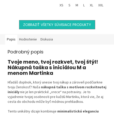
darček? Práve si ho našiel. Táto
na prvý pohľad? Táto elegantná
čierna unisex mikina spája...
XS
S
M
L
XL
XXL
kozmetická...
ZOBRAZIŤ VŠETKY SÚVISIACE PRODUKTY
Popis
Hodnotenie
Diskusia
Podrobný popis
Tvoje meno, tvoj rozkvet, tvoj štýl!
Nákupná taška s iniciálou M a
menom Martinka
Hľadáš doplnok, ktorý unesie tvoj nákup a zároveň podčiarkne
tvoju ženskosť? Naša
nákupná taška s motívom rozkvitnutej
iniciály
nie je len praktické „vrece“ na potraviny. Je to
vyjadrenie tvojej osobnosti pre každú Martinku, ktorá vie, že aj
cesta do obchodu môže byť módnou prehliadkou.
Tento unikátny dizajn kombinuje
minimalistickú eleganciu