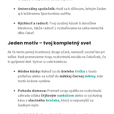
Univerzálny spoločník:
Hodí sa k džínsom, letným šatám
aj k ležérnemu športovému outfitu.
Rýchlosť a radosť:
Tvoj osobný kúsok ti doručíme
bleskovo, takže radosť z rozbaľovania na seba nenechá
dlho čakať.
Jeden motív – tvoj kompletný svet
Ak ťa tento jemný kvetinový dizajn očaril, nemusíš zostať len pri
taške. Radi prenesieme tvoju rozkvitnutú iniciálu na čokoľvek, čo
ti spríjemní deň. Vytvor si celú kolekciu:
Módne kúsky:
Nahoď sa do
bieleho
trička
s touto
potlačou alebo sa schúľ do
mäkkej čiernej
mikiny
, kde
motív krásne vynikne.
Pohoda domova:
Premeň svoju spálňu na rozkvitnutú
záhradu vďaka
štýlovým
vankúšom
alebo si vychutnaj
kávu z
vlastného
hrnčeka
, ktorý si nepomýliš so
žiadnym iným.