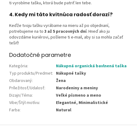
ti vyrobíme tašku, ktorá bude patriť len tebe.
4. Kedy mi táto kvitnúca radosť dorazí?
Keďže tvoju tašku vyrábame na mieru až po objednaní,
potrebujeme na to
3 až 5 pracovných dní
. Hneď ako ju
odovzdáme kuriérovi, pošleme ti e-mail, aby si sa mohla začať
tešiť!
Dodatočné parametre
Kategória
:
Nákupná organická bavlnená taška
Typ produktu/Predmet
:
Nákupné tašky
Obdarovaný
:
Žena
Príležitosť/Udalosť
:
Narodeniny a meniny
Dizajn/Téma
:
Veľké písmeno a meno
Vibe/Štýl motívu
:
Elegantné, Minimalistické
Farba
:
Natural
Z
á