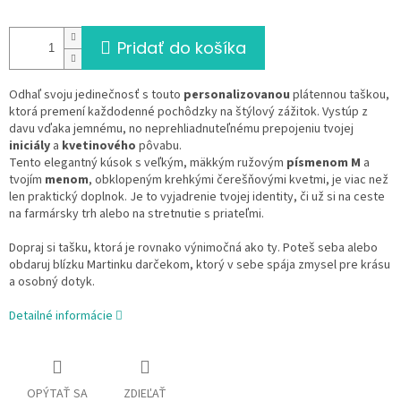
Pridať do košíka
Odhaľ svoju jedinečnosť s touto
personalizovanou
plátennou taškou,
ktorá premení každodenné pochôdzky na štýlový zážitok. Vystúp z
davu vďaka jemnému, no neprehliadnuteľnému prepojeniu tvojej
iniciály
a
kvetinového
pôvabu.
Tento elegantný kúsok s veľkým, mäkkým ružovým
písmenom M
a
tvojím
menom
, obklopeným krehkými čerešňovými kvetmi, je viac než
len praktický doplnok. Je to vyjadrenie tvojej identity, či už si na ceste
na farmársky trh alebo na stretnutie s priateľmi.
Dopraj si tašku, ktorá je rovnako výnimočná ako ty. Poteš seba alebo
obdaruj blízku Martinku darčekom, ktorý v sebe spája zmysel pre krásu
a osobný dotyk.
Detailné informácie
OPÝTAŤ SA
ZDIEĽAŤ