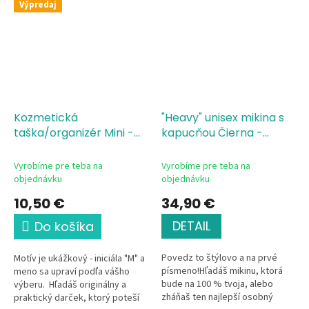
Výpredaj
Kozmetická
"Heavy" unisex mikina s
taška/organizér Mini -
kapucňou Čierna -
Meno - Veľké písmeno
veľké písmeno M
M
Vyrobíme pre teba na
Vyrobíme pre teba na
objednávku
objednávku
10,50 €
34,90 €
DETAIL
Do košíka
Povedz to štýlovo a na prvé
Motív je ukážkový - iniciála "M" a
písmeno!Hľadáš mikinu, ktorá
meno sa upraví podľa vášho
bude na 100 % tvoja, alebo
výberu. Hľadáš originálny a
zháňaš ten najlepší osobný
praktický darček, ktorý poteší