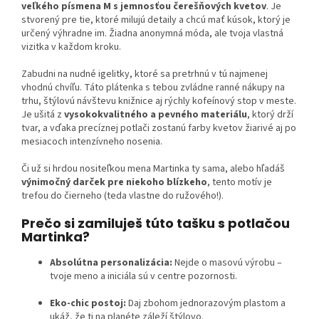
veľkého písmena M s jemnosťou čerešňových kvetov
. Je
stvorený pre tie, ktoré milujú detaily a chcú mať kúsok, ktorý je
určený výhradne im. Žiadna anonymná móda, ale tvoja vlastná
vizitka v každom kroku.
Zabudni na nudné igelitky, ktoré sa pretrhnú v tú najmenej
vhodnú chvíľu. Táto plátenka s tebou zvládne ranné nákupy na
trhu, štýlovú návštevu knižnice aj rýchly kofeínový stop v meste.
Je ušitá z
vysokokvalitného a pevného materiálu
, ktorý drží
tvar, a vďaka precíznej potlači zostanú farby kvetov žiarivé aj po
mesiacoch intenzívneho nosenia.
Či už si hrdou nositeľkou mena Martinka ty sama, alebo hľadáš
výnimočný darček pre niekoho blízkeho
, tento motív je
trefou do čierneho (teda vlastne do ružového!).
Prečo si zamiluješ túto tašku s potlačou
Martinka?
Absolútna personalizácia:
Nejde o masovú výrobu –
tvoje meno a iniciála sú v centre pozornosti.
Eko-chic postoj:
Daj zbohom jednorazovým plastom a
ukáž, že ti na planéte záleží štýlovo.