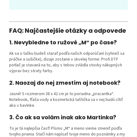
FAQ: Najčastejšie otázky a odpovede
1. Nevybledne to ružové „M“ po čase?
Ak sa o tašku budeš starať podľa našich odporúčaní (vyhneš sa
práčke a sušičke), dizajn zostane v skvelej forme. Profi DTF
potlač je stavaná na to, aby s tebou zvládla stovky nákupných
výprav bez straty farby.
2. Naozaj do nej zmestím aj notebook?
Jasné! S rozmerom 38 x 42 cm je to poriadna „pracantka“.
Notebook, fľaša vody a kozmetická taštička sa v nej budú cítiť
ako v bavlnke.
3. Čo ak sa volám inak ako Martinka?
To je tá najlepšia časť! Písmo „M“ a meno vieme zmeniť podľa
tvojho priania. Stačí nám napísať tvoje meno do poznámky a my