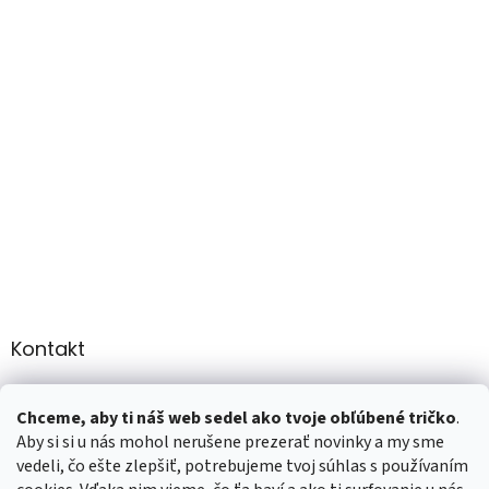
Kontakt
info
@
martee.sk
Chceme, aby ti náš web sedel ako tvoje obľúbené tričko
.
+421 907947783
Aby si si u nás mohol nerušene prezerať novinky a my sme
vedeli, čo ešte zlepšiť, potrebujeme tvoj súhlas s používaním